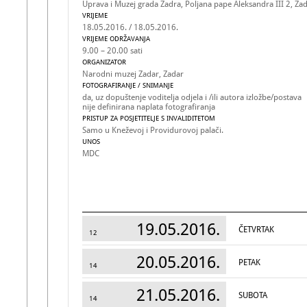
Uprava i Muzej grada Zadra, Poljana pape Aleksandra III 2, Za
VRIJEME
18.05.2016. / 18.05.2016.
VRIJEME ODRŽAVANJA
9.00 – 20.00 sati
ORGANIZATOR
Narodni muzej Zadar, Zadar
FOTOGRAFIRANJE / SNIMANJE
da, uz dopuštenje voditelja odjela i /ili autora izložbe/postava
nije definirana naplata fotografiranja
PRISTUP ZA POSJETITELJE S INVALIDITETOM
Samo u Kneževoj i Providurovoj palači.
UNOS
MDC
19.05.2016.
ČETVRTAK
12
20.05.2016.
PETAK
14
21.05.2016.
SUBOTA
14