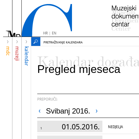
HR
|
EN
PRETRAŽIVANJE KALENDARA
mdc
muzeji
kalendar
Kalendar događ
Pregled mjeseca
PREPORUČI:
Svibanj 2016.
01.05.2016.
NEDJELJA
1