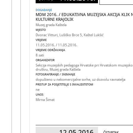
DOGADANJE
MDM 2016. / EDUKATIVNA MUZEJSKA AKCIJA KLIK 
KULTURNI KRAJOLIK
Muzej grada Kaštela
MJESTO
Dvorac Vitturi, Lušiško Brce 5, Kaštel Lukšić
VRIJEME
11.05.2016. / 11.05.2016.
VRIJEME ODRŽAVANJA
8 sati
ORGANIZATOR
Sekcija muzejskih pedagoga Hrvatske pri Hrvatskom muzejsk
društvu, Muzej grada Kaštela
FOTOGRAFIRANJE / SNIMANJE
dopušteno u nekomercijalne svrhe, uz dozvolu ravnatelja
PRISTUP ZA POSJETITELJE S INVALIDITETOM
ne
UNOS
Mirna Šimat
12.05.2016.
ČETVRTAK