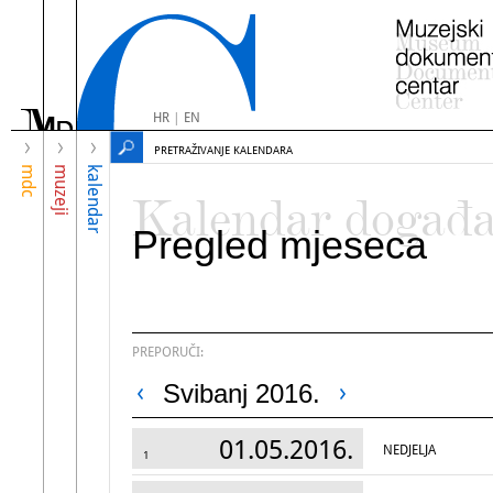
HR
|
EN
PRETRAŽIVANJE KALENDARA
mdc
muzeji
kalendar
Kalendar događ
Pregled mjeseca
PREPORUČI:
Svibanj 2016.
01.05.2016.
NEDJELJA
1