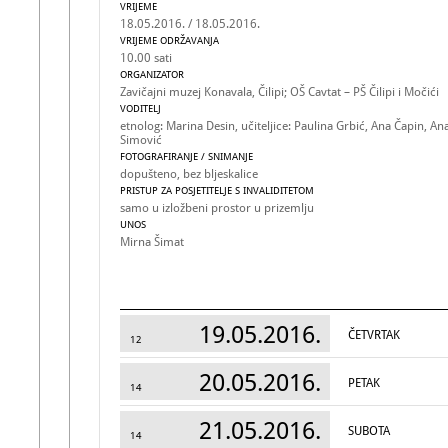
VRIJEME
18.05.2016. / 18.05.2016.
VRIJEME ODRŽAVANJA
10.00 sati
ORGANIZATOR
Zavičajni muzej Konavala, Čilipi; OŠ Cavtat – PŠ Čilipi i Močići
VODITELJ
etnolog: Marina Desin, učiteljice: Paulina Grbić, Ana Čapin, An
Simović
FOTOGRAFIRANJE / SNIMANJE
dopušteno, bez bljeskalice
PRISTUP ZA POSJETITELJE S INVALIDITETOM
samo u izložbeni prostor u prizemlju
UNOS
Mirna Šimat
19.05.2016.
ČETVRTAK
12
20.05.2016.
PETAK
14
21.05.2016.
SUBOTA
14