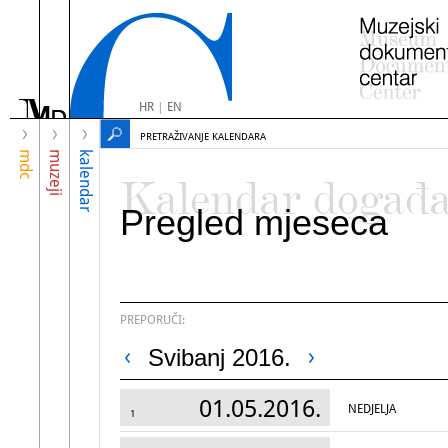
HR
|
EN
PRETRAŽIVANJE KALENDARA
mdc
muzeji
kalendar
Kalendar događ
Pregled mjeseca
PREPORUČI:
Svibanj 2016.
01.05.2016.
NEDJELJA
1