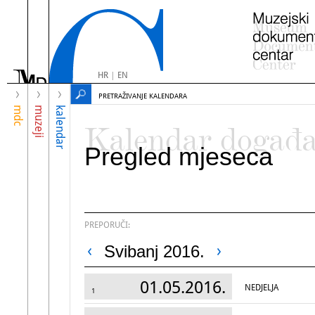
HR
|
EN
PRETRAŽIVANJE KALENDARA
mdc
muzeji
kalendar
Kalendar događ
Pregled mjeseca
PREPORUČI:
Svibanj 2016.
01.05.2016.
NEDJELJA
1