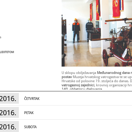
a
ALIDITETOM
U sklopu obilježavanja
Međunarodnog dana 
postav
Muzeja hrvatskog vatrogastva te se up
Hrvatske od polovine 19. stoljeća do danas. 
vatrogasnoj zajednici
, krovnoj organizaciji hr
140. obljetnicu djelovanja
.
Radno vrijeme:
2016.
Međunarodni dan muzeja,
18. svibnja 2016.
:
ČETVRTAK
2016.
PETAK
2016.
SUBOTA