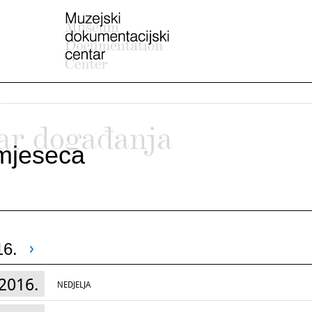
ar događanja
mjeseca
16.
2016.
NEDJELJA