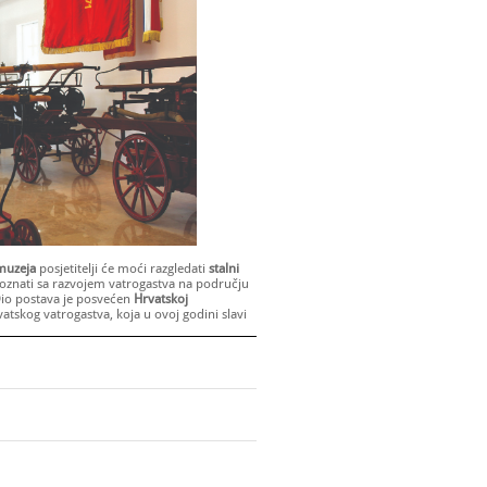
muzeja
posjetitelji će moći razgledati
stalni
oznati sa razvojem vatrogastva na području
Dio postava je posvećen
Hrvatskoj
vatskog vatrogastva, koja u ovoj godini slavi
 14:00 - 21:00 sati