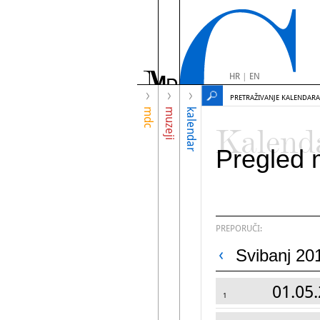
HR
|
EN
PRETRAŽIVANJE KALENDARA
mdc
muzeji
kalendar
Kalend
Pregled 
PREPORUČI:
Svibanj 20
01.05.
1