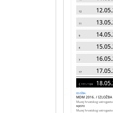
12.05.
12
13.05.
11
14.05.
9
15.05.
4
16.05.
7
17.05.
17
18.05.
124
111 / 124
IZLOŽBA
MDM 2016. / IZLOŽBA
Muzej hrvatskog vatrogastv
MJESTO
Muzej hrvatskog vatrogastv