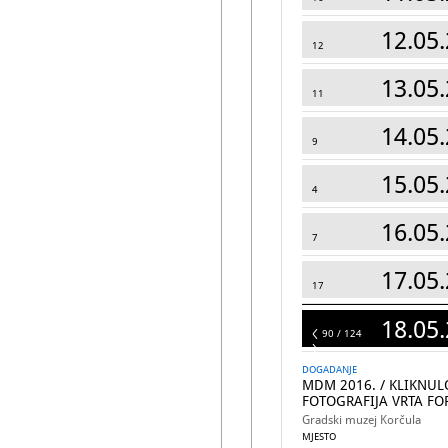
12.05.
12
13.05.
11
14.05.
9
15.05.
4
16.05.
7
17.05.
17
18.05.
124
90 / 124
DOGADANJE
MDM 2016. / KLIKNULO
FOTOGRAFIJA VRTA FO
Gradski muzej Korčula
MJESTO