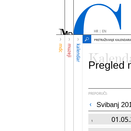
HR
|
EN
PRETRAŽIVANJE KALENDARA
mdc
muzeji
kalendar
Kalend
Pregled 
PREPORUČI:
Svibanj 20
01.05.
1