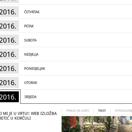
2016.
ČETVRTAK
2016.
PETAK
2016.
SUBOTA
2016.
NEDJELJA
2016.
PONEDJELJAK
2016.
UTORAK
2016.
SRIJEDA
PRIKAZ NA KARTI
TEKST
FOTOGALERI
 MI JE U VRTU!: WEB IZLOŽBA
RETIĆ U KORČULI