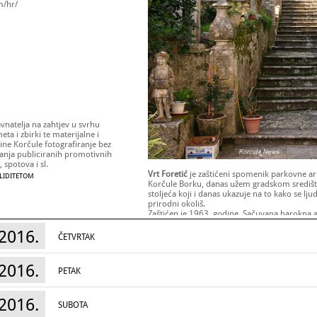
m/hr/
avnatelja na zahtjev u svrhu
a i zbirki te materijalne i
ine Korčule fotografiranje bez
anja publiciranih promotivnih
 spotova i sl.
Vrt Foretić
je zaštićeni spomenik parkovne ar
ALIDITETOM
Korčule Borku, danas užem gradskom središtu.
stoljeća koji i danas ukazuje na to kako se 
prirodni okoliš.
Zaštićen je 1963. godine. Sačuvana barokna ar
struktura, prepoznatljivo tipično raslinje, vrtn
2016.
funkcionalni gospodarski elementi dodavani 
ČETVRTAK
primjera krajobraza.
Zahvaljujući obitelji Foretić, negativi na st
Korčula –Lastovo, omogućili su nam uvid u to
2016.
PETAK
kada su u pitomom okružju njegovi vlasnici s
otkrit će nam sadašnje stanje vrta.
Radno vrijeme:
2016.
Međunarodni dan muzeja,
18. svibnja 2016.:
SUBOTA
Europska noć muzeja,
21. svibnja 2016.
: 9:0