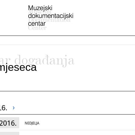
ar događanja
mjeseca
16.
2016.
NEDJELJA