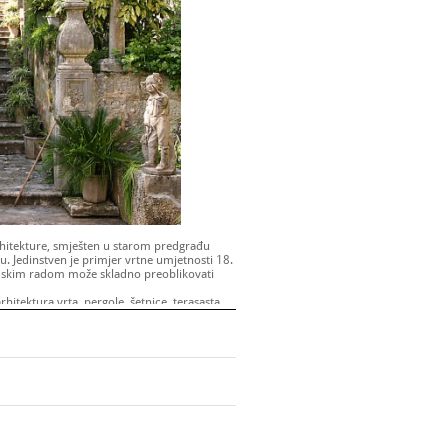
hitekture, smješten u starom predgrađu
 Jedinstven je primjer vrtne umjetnosti 18.
ljudskim radom može skladno preoblikovati
hitektura vrta, pergole, šetnice, terasasta
i ukrasi, kipovi, odmarališta, kao i
tijekom vremena, obilježja su ovog iznimnog
aklu darovani Arhivskom sabirnom centru
 kako je vrt izgledao početkom 20. stoljeća,
vakodnevno uživali, a recentne fotografije
9:00 - 18:00 sati
0 - 12:00 sati