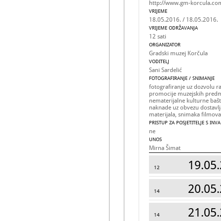
http://www.gm-korcula.co
VRIJEME
18.05.2016. / 18.05.2016.
VRIJEME ODRŽAVANJA
12 sati
ORGANIZATOR
Gradski muzej Korčula
VODITELJ
Sani Sardelić
FOTOGRAFIRANJE / SNIMANJE
fotografiranje uz dozvolu r
promocije muzejskih predmet
nematerijalne kulturne bašt
naknade uz obvezu dostavlj
materijala, snimaka filmova,
PRISTUP ZA POSJETITELJE S INV
ne
UNOS
Mirna Šimat
19.05.
12
20.05.
14
21.05.
14