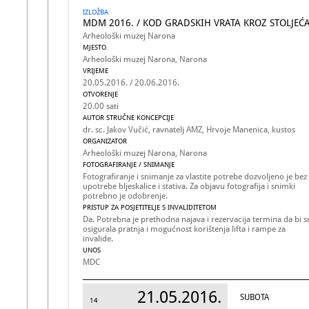
IZLOŽBA
MDM 2016. / KOD GRADSKIH VRATA KROZ STOLJEĆ
Arheološki muzej Narona
MJESTO
Arheološki muzej Narona, Narona
VRIJEME
20.05.2016. / 20.06.2016.
OTVORENJE
20.00 sati
AUTOR STRUČNE KONCEPCIJE
dr. sc. Jakov Vučić, ravnatelj AMZ, Hrvoje Manenica, kustos
ORGANIZATOR
Arheološki muzej Narona, Narona
FOTOGRAFIRANJE / SNIMANJE
Fotografiranje i snimanje za vlastite potrebe dozvoljeno je bez
upotrebe bljeskalice i stativa. Za objavu fotografija i snimki
potrebno je odobrenje.
PRISTUP ZA POSJETITELJE S INVALIDITETOM
Da. Potrebna je prethodna najava i rezervacija termina da bi s
osigurala pratnja i mogućnost korištenja lifta i rampe za
invalide.
UNOS
MDC
21.05.2016.
SUBOTA
14