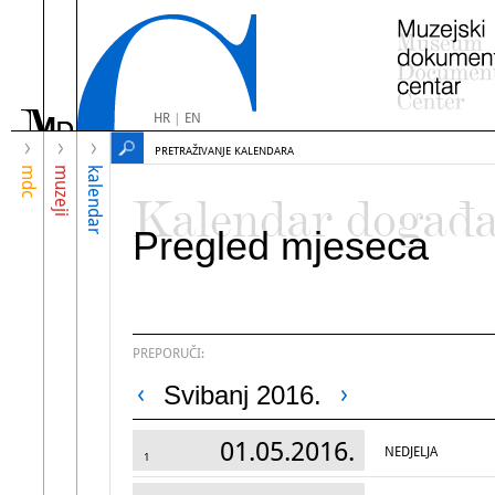
HR
|
EN
PRETRAŽIVANJE KALENDARA
mdc
muzeji
kalendar
Kalendar događ
Pregled mjeseca
PREPORUČI:
Svibanj 2016.
01.05.2016.
NEDJELJA
1