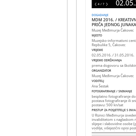
02.05.
7
4 / 7
DOGADANJE
MDM 2016. / KREATIV
PRIČA JEDNOG JUNAK
Muzej Međimurja Čakovec
MJESTO
Muzejsko-informativni cen
Repbulike 5, Čakovec
VRIJEME
02.05.2016. / 31.05.2016.
VRIJEME ODRŽAVANJA
prema dogovoru sa školsk
ORGANIZATOR
Muzej Međimurja Čakovec
VODITELJ
Ana Šestak
FOTOGRAFIRANJE / SNIMANJE
besplatno fotografiranje do
postava fotografiranje ili 
postavu: 500 kn/sat
PRISTUP ZA POSJETITELJE S INV
U Riznici Međimurja izveden
invaliditetom s naglaskom n
slijepe i slabovidne osobe (p
vodilje, višejezični opisi po
višejezični audio vodiči, ta