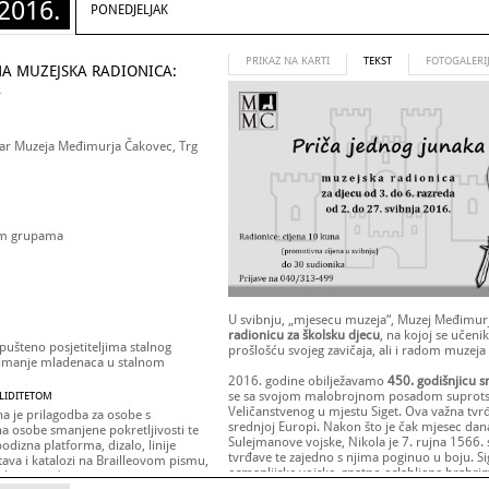
2016.
PONEDJELJAK
PRIKAZ NA KARTI
TEKST
FOTOGALERI
NA MUZEJSKA RADIONICA:
A
tar Muzeja Međimurja Čakovec, Trg
im grupama
U svibnju, „mjesecu muzeja“, Muzej Međimur
radionicu za školsku djecu
, na kojoj se učeni
pušteno posjetiteljima stalnog
prošlošću svojeg zavičaja, ali i radom muzeja
snimanje mladenaca u stalnom
2016. godine obilježavamo
450. godišnjicu sm
se sa svojom malobrojnom posadom suprotst
ALIDITETOM
Veličanstvenog u mjestu Siget. Ova važna tvr
a je prilagodba za osobe s
srednjoj Europi. Nakon što je čak mjesec da
a osobe smanjene pokretljivosti te
Sulejmanove vojske, Nikola je 7. rujna 1566. 
odizna platforma, dizalo, linije
tvrđave te zajedno s njima poginuo u boju. Sige
stava i katalozi na Brailleovom pismu,
osmanlijske vojske, znatno oslabljene hrabr
ktilne mape)