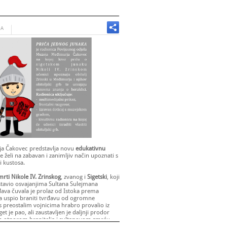
JA
ja Čakovec predstavlja novu
edukativnu
ke želi na zabavan i zanimljiv način upoznati s
 i kustosa.
rti Nikole IV. Zrinskog
, zvanog i
Sigetski
, koji
avio osvajanjima Sultana Sulejmana
đava čuvala je prolaz od Istoka prema
na uspio braniti tvrđavu od ogromne
s preostalim vojnicima hrabro provalio iz
t je pao, ali zaustavljen je daljnji prodor
im otporom branitelja i sultanovom smrću.