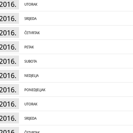
2016.
Priča jednog junaka
je radionica Povijesnog 
UTORAK
kroz priču o sigetskom junaku Nikoli IV. Zrin
Međimurju i njihov obiteljski grb te usvajaju
uključuje: multimedijalni prikaz, frontalni 
2016.
SRIJEDA
te kreativnu radionicu na kojoj će učenici izrad
održava svakodnevno kroz čitav mjesec sviba
Radno vrijeme:
2016.
ČETVRTAK
Međunarodni dan muzeja,
18. svibnja 2016.
:
2016.
PETAK
2016.
SUBOTA
2016.
NEDJELJA
2016.
PONEDJELJAK
2016.
UTORAK
2016.
SRIJEDA
2016.
ČETVRTAK