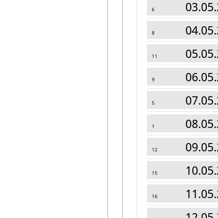
UNOS
03.05.
6
Milan Popović
04.05.
8
05.05.
11
06.05.
9
07.05.
5
08.05.
1
09.05.
12
10.05.
15
11.05.
16
12.05.