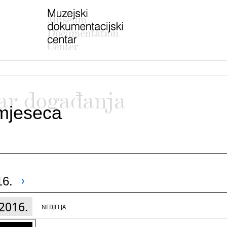
ar događanja
mjeseca
16.
2016.
NEDJELJA