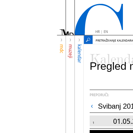
HR
|
EN
PRETRAŽIVANJE KALENDARA
mdc
muzeji
kalendar
Kalend
Pregled 
PREPORUČI:
Svibanj 20
01.05.
1