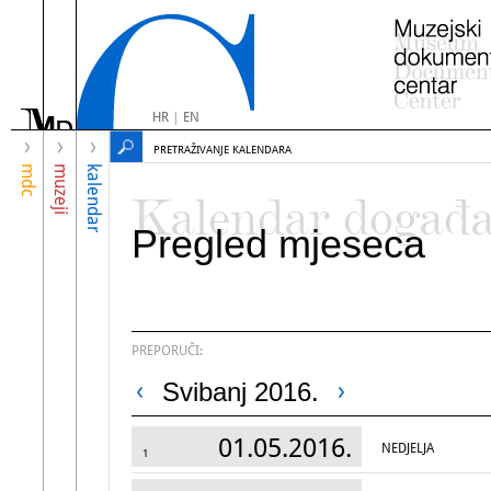
HR
|
EN
PRETRAŽIVANJE KALENDARA
mdc
muzeji
kalendar
Kalendar događ
Pregled mjeseca
PREPORUČI:
Svibanj 2016.
01.05.2016.
NEDJELJA
1