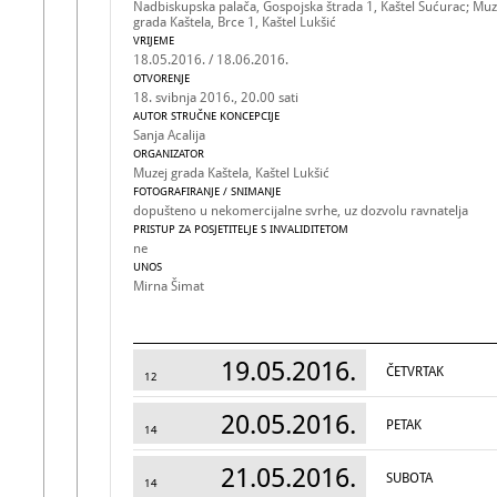
Nadbiskupska palača, Gospojska štrada 1, Kaštel Sućurac; Muz
grada Kaštela, Brce 1, Kaštel Lukšić
VRIJEME
18.05.2016. / 18.06.2016.
OTVORENJE
18. svibnja 2016., 20.00 sati
AUTOR STRUČNE KONCEPCIJE
Sanja Acalija
ORGANIZATOR
Muzej grada Kaštela, Kaštel Lukšić
FOTOGRAFIRANJE / SNIMANJE
dopušteno u nekomercijalne svrhe, uz dozvolu ravnatelja
PRISTUP ZA POSJETITELJE S INVALIDITETOM
ne
UNOS
Mirna Šimat
19.05.2016.
ČETVRTAK
12
20.05.2016.
PETAK
14
21.05.2016.
SUBOTA
14