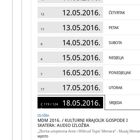
12.05.2016.
ČETVRTAK
12
13.05.2016.
PETAK
11
14.05.2016.
SUBOTA
9
15.05.2016.
NEDJELJA
4
16.05.2016.
PONEDJELJAK
7
17.05.2016.
UTORAK
17
18.05.2016.
SRIJEDA
124
119 / 124
IZLOŽBA
MDM 2016. / KULTURNI KRAJOLIK GOSPODE I
SKATERA: AUDIO IZLOŽBA
„Zbirka umjetnina Ante i Wiltrud Topić Mimara“ - Muzej Mima
MJESTO