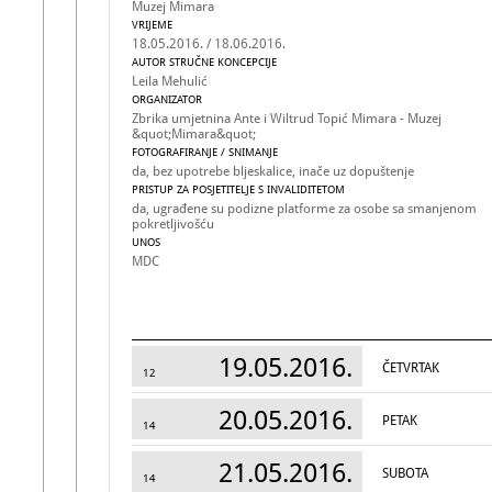
Muzej Mimara
VRIJEME
18.05.2016. / 18.06.2016.
AUTOR STRUČNE KONCEPCIJE
Leila Mehulić
ORGANIZATOR
Zbrika umjetnina Ante i Wiltrud Topić Mimara - Muzej
&quot;Mimara&quot;
FOTOGRAFIRANJE / SNIMANJE
da, bez upotrebe bljeskalice, inače uz dopuštenje
PRISTUP ZA POSJETITELJE S INVALIDITETOM
da, ugrađene su podizne platforme za osobe sa smanjenom
pokretljivošću
UNOS
MDC
19.05.2016.
ČETVRTAK
12
20.05.2016.
PETAK
14
21.05.2016.
SUBOTA
14