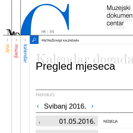
HR
|
EN
PRETRAŽIVANJE KALENDARA
mdc
muzeji
kalendar
Kalendar događ
Pregled mjeseca
PREPORUČI:
Svibanj 2016.
01.05.2016.
NEDJELJA
1