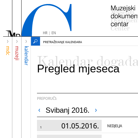
HR
|
EN
PRETRAŽIVANJE KALENDARA
mdc
muzeji
kalendar
Kalendar događ
Pregled mjeseca
PREPORUČI:
Svibanj 2016.
01.05.2016.
NEDJELJA
1