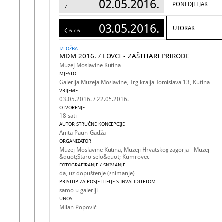
02.05.2016.
PONEDJELJAK
7
03.05.2016.
UTORAK
6
6 / 6
IZLOŽBA
MDM 2016. / LOVCI - ZAŠTITARI PRIRODE
Muzej Moslavine Kutina
MJESTO
Galerija Muzeja Moslavine, Trg kralja Tomislava 13, Kutina
VRIJEME
03.05.2016. / 22.05.2016.
OTVORENJE
18 sati
AUTOR STRUČNE KONCEPCIJE
Anita Paun-Gadža
ORGANIZATOR
Muzej Moslavine Kutina, Muzeji Hrvatskog zagorja - Muzej
&quot;Staro selo&quot; Kumrovec
FOTOGRAFIRANJE / SNIMANJE
da, uz dopuštenje (snimanje)
PRISTUP ZA POSJETITELJE S INVALIDITETOM
samo u galeriji
UNOS
Milan Popović