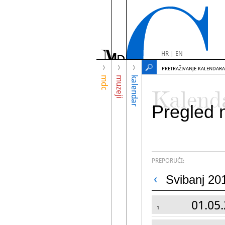
HR
|
EN
PRETRAŽIVANJE KALENDARA
mdc
muzeji
kalendar
Kalend
Pregled 
PREPORUČI:
Svibanj 20
01.05.
1