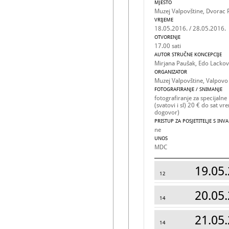
MJESTO
Muzej Valpovštine, Dvorac
VRIJEME
18.05.2016. / 28.05.2016.
OTVORENJE
17.00 sati
AUTOR STRUČNE KONCEPCIJE
Mirjana Paušak, Edo Lackov
ORGANIZATOR
Muzej Valpovštine, Valpovo
FOTOGRAFIRANJE / SNIMANJE
fotografiranje za specijalne
(svatovi i sl) 20 € do sat 
dogovor)
PRISTUP ZA POSJETITELJE S INV
ne
UNOS
MDC
19.05.
12
20.05.
14
21.05.
14