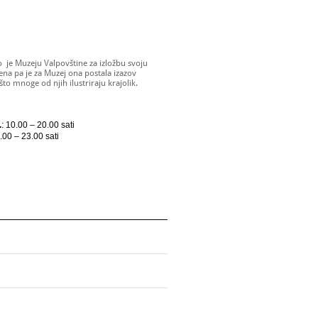
 je Muzeju Valpovštine za izložbu svoju
na pa je za Muzej ona postala izazov
što mnoge od njih ilustriraju krajolik.
.
: 10.00 – 20.00 sati
9.00 – 23.00 sati