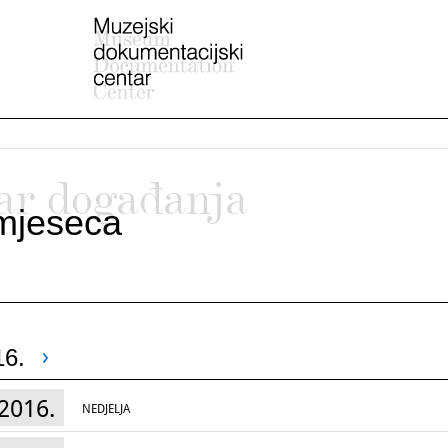
ar događanja
mjeseca
16.
2016.
NEDJELJA