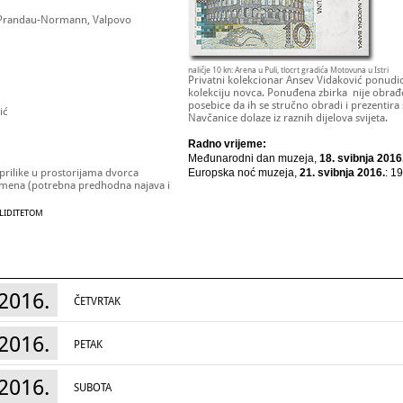
 Prandau-Normann, Valpovo
naličje 10 kn: Arena u Puli, tlocrt gradića Motovuna u Istri
Privatni kolekcionar Ansev Vidaković ponudio
kolekciju novca. Ponuđena zbirka nije obrađe
posebice da ih se stručno obradi i prezentira 
ić
Navčanice dolaze iz raznih dijelova svijeta.
Radno vrijeme:
Međunarodni dan muzeja,
18. svibnja 2016
 prilike u prostorijama dvorca
Europska noć muzeja,
21. svibnja 2016.
: 1
vremena (potrebna predhodna najava i
ALIDITETOM
2016.
ČETVRTAK
2016.
PETAK
2016.
SUBOTA