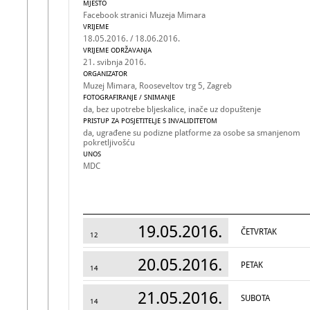
MJESTO
Facebook stranici Muzeja Mimara
VRIJEME
18.05.2016. / 18.06.2016.
VRIJEME ODRŽAVANJA
21. svibnja 2016.
ORGANIZATOR
Muzej Mimara, Rooseveltov trg 5, Zagreb
FOTOGRAFIRANJE / SNIMANJE
da, bez upotrebe bljeskalice, inače uz dopuštenje
PRISTUP ZA POSJETITELJE S INVALIDITETOM
da, ugrađene su podizne platforme za osobe sa smanjenom
pokretljivošću
UNOS
MDC
19.05.2016.
ČETVRTAK
12
20.05.2016.
PETAK
14
21.05.2016.
SUBOTA
14