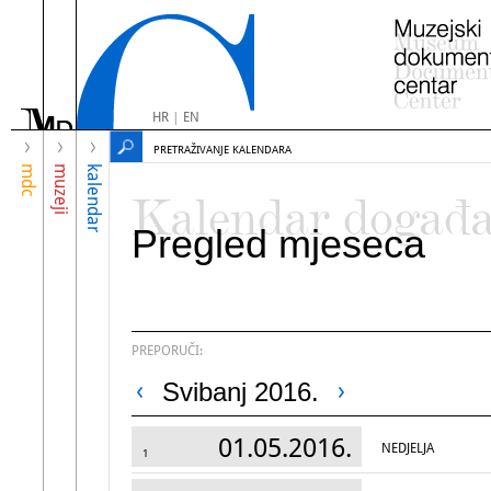
HR
|
EN
PRETRAŽIVANJE KALENDARA
mdc
muzeji
kalendar
Kalendar događ
Pregled mjeseca
PREPORUČI:
Svibanj 2016.
01.05.2016.
NEDJELJA
1