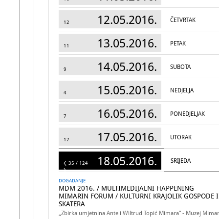
12.05.2016.
ČETVRTAK
12
13.05.2016.
PETAK
11
14.05.2016.
SUBOTA
9
15.05.2016.
NEDJELJA
4
16.05.2016.
PONEDJELJAK
7
17.05.2016.
UTORAK
17
18.05.2016.
SRIJEDA
124
35 / 124
DOGADANJE
MDM 2016. / MULTIMEDIJALNI HAPPENING
MIMARIN FORUM / KULTURNI KRAJOLIK GOSPODE I
SKATERA
„Zbirka umjetnina Ante i Wiltrud Topić Mimara“ - Muzej Mima