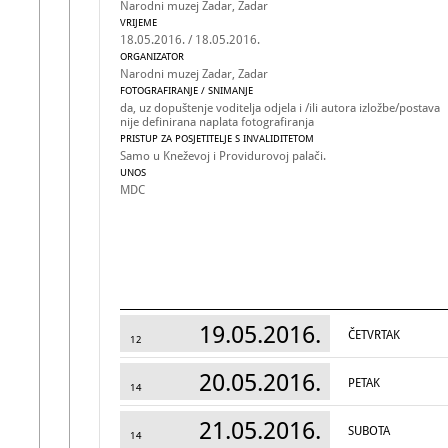
Narodni muzej Zadar, Zadar
VRIJEME
18.05.2016. / 18.05.2016.
ORGANIZATOR
Narodni muzej Zadar, Zadar
FOTOGRAFIRANJE / SNIMANJE
da, uz dopuštenje voditelja odjela i /ili autora izložbe/postava
nije definirana naplata fotografiranja
PRISTUP ZA POSJETITELJE S INVALIDITETOM
Samo u Kneževoj i Providurovoj palači.
UNOS
MDC
19.05.2016.
ČETVRTAK
12
20.05.2016.
PETAK
14
21.05.2016.
SUBOTA
14