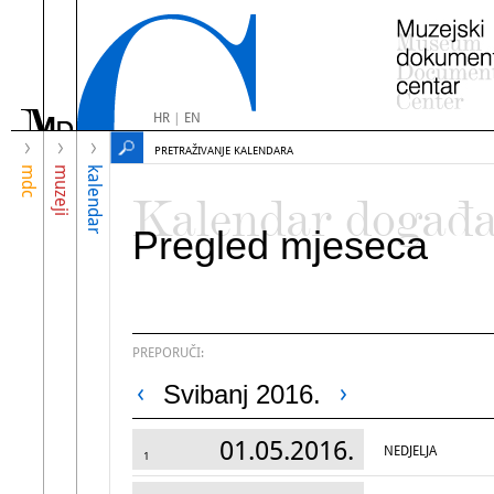
HR
|
EN
PRETRAŽIVANJE KALENDARA
mdc
muzeji
kalendar
Kalendar događ
Pregled mjeseca
PREPORUČI:
Svibanj 2016.
01.05.2016.
NEDJELJA
1