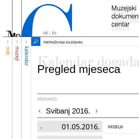
HR
|
EN
PRETRAŽIVANJE KALENDARA
mdc
muzeji
kalendar
Kalendar događ
Pregled mjeseca
PREPORUČI:
Svibanj 2016.
01.05.2016.
NEDJELJA
1