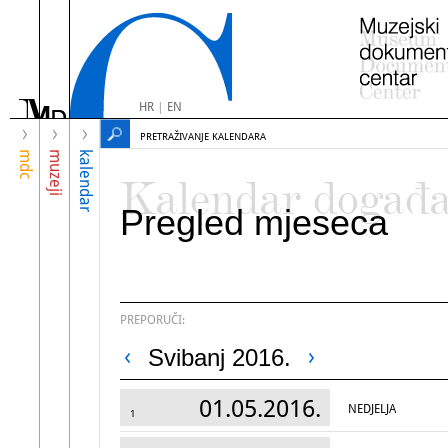
HR
|
EN
PRETRAŽIVANJE KALENDARA
mdc
muzeji
kalendar
Kalendar događ
Pregled mjeseca
PREPORUČI:
Svibanj 2016.
01.05.2016.
NEDJELJA
1