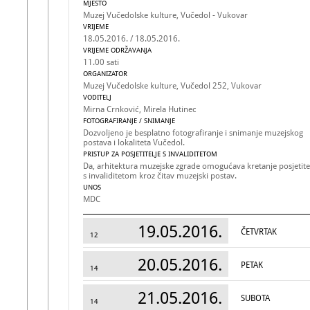
MJESTO
Muzej Vučedolske kulture, Vučedol - Vukovar
VRIJEME
18.05.2016. / 18.05.2016.
VRIJEME ODRŽAVANJA
11.00 sati
ORGANIZATOR
Muzej Vučedolske kulture, Vučedol 252, Vukovar
VODITELJ
Mirna Crnković, Mirela Hutinec
FOTOGRAFIRANJE / SNIMANJE
Dozvoljeno je besplatno fotografiranje i snimanje muzejskog
postava i lokaliteta Vučedol.
PRISTUP ZA POSJETITELJE S INVALIDITETOM
Da, arhitektura muzejske zgrade omogućava kretanje posjetite
s invaliditetom kroz čitav muzejski postav.
UNOS
MDC
19.05.2016.
ČETVRTAK
12
20.05.2016.
PETAK
14
21.05.2016.
SUBOTA
14