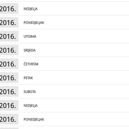
sveukupnosti postojanja obitelji ili šire zajedn
2016.
kući ili družinskoj hiži borave ukućani preko 
NEDJELJA
prebivalište i utočište. Dvije su važne kompone
osobnim slikama, uspomenama iz prošlosti na
mjesto pripremanja hrane i izvor topline. Bo
2016.
PONEDJELJAK
Moslavine i Banovine nekada su davale obilje
rezbari koristeći stoljetna iskustva, znali pret
graditeljstva, u zaista tople domove.
2016.
UTORAK
Tradicijski način života poslije Drugoga svjets
dojučerašnje obilježje odlaskom seoskog sta
seoskih sredina koje prihvaćaju novitete iz gr
2016.
SRIJEDA
2016.
ČETVRTAK
2016.
PETAK
2016.
SUBOTA
2016.
NEDJELJA
2016.
PONEDJELJAK