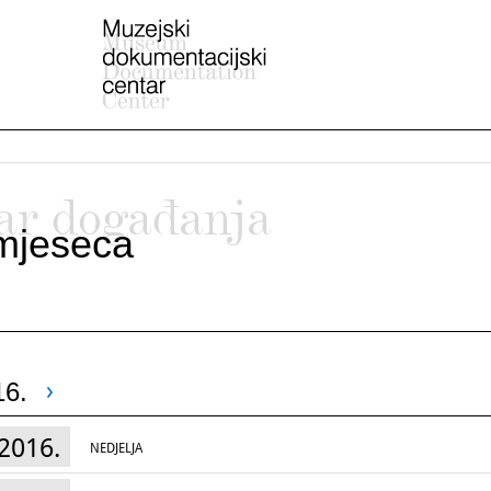
ar događanja
mjeseca
16.
2016.
NEDJELJA