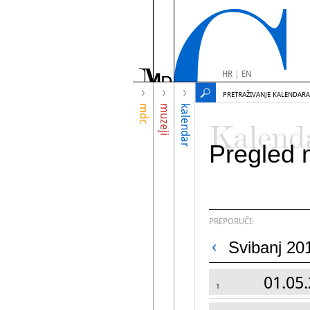
HR
|
EN
PRETRAŽIVANJE KALENDARA
mdc
muzeji
kalendar
Kalend
Pregled 
PREPORUČI:
Svibanj 20
01.05.
1