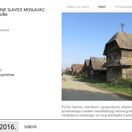
PRIKAZ NA KARTI
TEKST
FOTOGALERI
NJE SLAVICE MOSLAVAC:
TURA
Kutina
e)
ALIDITETOM
Pučke starine, stambeni i gospodarski objekti
predstavljaju ostatke nekadašnjeg načina gra
obilježjima naslanjaju se na graditeljske tradi
Turopolja. Priprosti su to prostori izgrađeni u
zato često dostojanstveni u svojoj jednostavn
2016.
SUBOTA
Kuća, trijem, čardak, korablja, najčešći naziv z