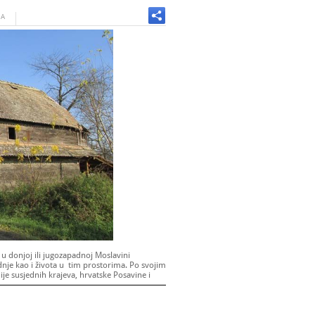
JA
 u donjoj ili jugozapadnoj Moslavini
dnje kao i života u tim prostorima. Po svojim
cije susjednih krajeva, hrvatske Posavine i
 dosluhu sa okolišom, bez laži i patetike i
osti.
a nju je hiža ili iža, jedinstveno je to mjesto