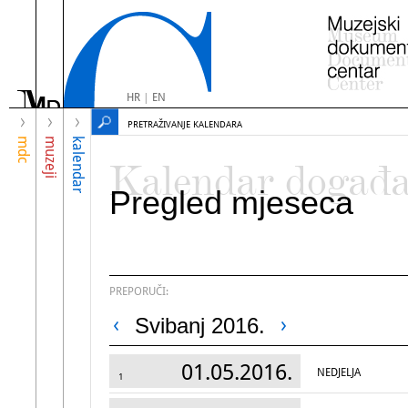
HR
|
EN
PRETRAŽIVANJE KALENDARA
mdc
muzeji
kalendar
Kalendar događ
Pregled mjeseca
PREPORUČI:
Svibanj 2016.
01.05.2016.
NEDJELJA
1