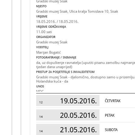
Gradski muzej Sisak
MJESTO
Gradski muzej Sisak, Ulica kralja Tomislava 10, Sisak
VRIJEME
18.05.2016. / 18.05.2016.
VRIJEME ODRŽAVANJA
11.00 sati
ORGANIZATOR
Gradski muzej Sisak
VODITELJ
Marijan Bogatić
FOTOGRAFIRANJE / SNIMANJE
da, uz dopuštenje ravnatelja (uputiti pisanu zamolbu najmanj
tjedan dana unaprijed)
PRISTUP ZA POSJETITELJE S INVALIDITETOM
Gradski muzej Sisak - djelomično, dostupno samo u prizemlju
Holandska kuća - da
UNOS
MDC
19.05.2016.
ČETVRTAK
12
20.05.2016.
PETAK
14
21.05.2016.
SUBOTA
14