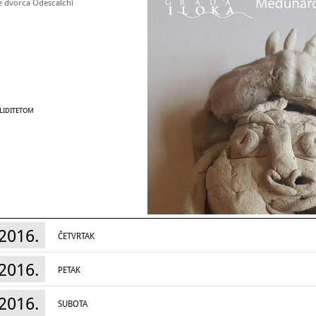
te dvorca Odescalchi
ALIDITETOM
2016.
ČETVRTAK
2016.
PETAK
2016.
SUBOTA