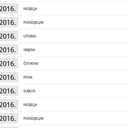
2016.
NEDJELJA
2016.
PONEDJELJAK
2016.
UTORAK
2016.
SRIJEDA
2016.
ČETVRTAK
2016.
18. svibnja 2016.
PETAK
Izložba dječjih radova
„Odrazi na umjetnička 
Postav izložbe Biljana Lovrić Đuričić
Otvaranje natječaja i programa radionica
„KL
2016.
SUBOTA
18. svibnja – 18. lipnja 2016.
Voditeljice: Maja Novaković, radionica Kristi
Edukativna radionica
„Mali arheolog“
2016.
Voditeljica: Andrea Rimpf, Biljana Lovrić Đuri
NEDJELJA
Pedagoško – edukativna radionica održat će
Međunarodnog dana muzeja i Europske noći m
radionici sudjeluju učenici povijesne i likovne
2016.
PONEDJELJAK
dvorani Nikole Iločkog sudionicima radionice
arheološkog istraživanja, što to znači biti arh