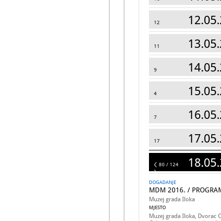
12.05.
12
13.05.
11
14.05.
9
15.05.
4
16.05.
7
17.05.
17
18.05.
124
80 / 124
DOGADANJE
MDM 2016. / PROGRA
Muzej grada Iloka
MJESTO
Muzej grada Iloka, Dvorac 