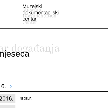
ar događanja
mjeseca
16.
2016.
NEDJELJA