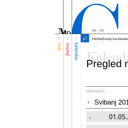
HR
|
EN
PRETRAŽIVANJE KALENDARA
mdc
muzeji
kalendar
Kalend
Pregled 
PREPORUČI:
Svibanj 20
01.05.
1