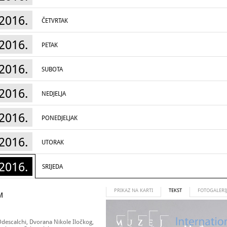
2016.
ČETVRTAK
2016.
PETAK
2016.
SUBOTA
2016.
NEDJELJA
2016.
PONEDJELJAK
2016.
UTORAK
2016.
SRIJEDA
PRIKAZ NA KARTI
TEKST
FOTOGALERI
M
Odescalchi, Dvorana Nikole Iločkog,