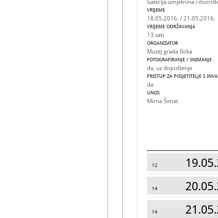
Galerija umjetnina i dvoriš
VRIJEME
18.05.2016. / 21.05.2016.
VRIJEME ODRŽAVANJA
13 sati
ORGANIZATOR
Muzej grada Iloka
FOTOGRAFIRANJE / SNIMANJE
da, uz dopuštenje
PRISTUP ZA POSJETITELJE S INV
da
UNOS
Mirna Šimat
19.05.
12
20.05.
14
21.05.
14