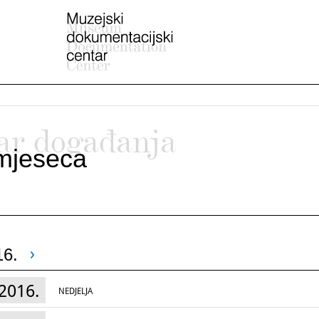
ar događanja
mjeseca
16.
2016.
NEDJELJA