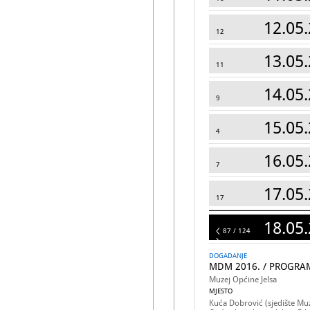
12.05.
12
13.05.
11
14.05.
9
15.05.
4
16.05.
7
17.05.
17
18.05.
124
87 / 124
DOGADANJE
MDM 2016. / PROGRA
Muzej Općine Jelsa
MJESTO
Kuća Dobrović (sjedište Muz