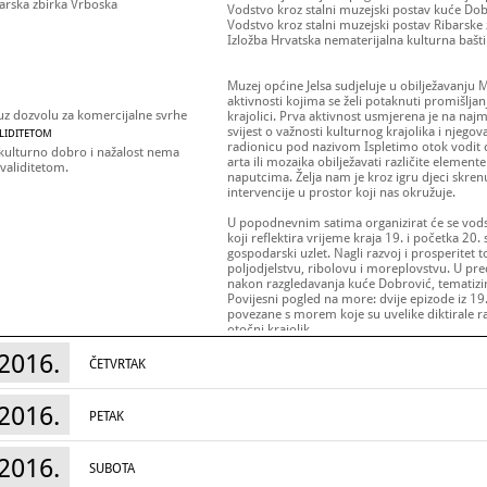
arska zbirka Vrboska
Vodstvo kroz stalni muzejski postav kuće Do
Vodstvo kroz stalni muzejski postav Ribarske
Izložba Hrvatska nematerijalna kulturna baš
Muzej općine Jelsa sudjeluje u obilježavanj
aktivnosti kojima se želi potaknuti promišljan
uz dozvolu za komercijalne svrhe
krajolici. Prva aktivnost usmjerena je na naj
svijest o važnosti kulturnog krajolika i njeg
ALIDITETOM
radionicu pod nazivom Ispletimo otok vodit ć
 kulturno dobro i nažalost nema
arta ili mozaika obilježavati različite eleme
validitetom.
naputcima. Želja nam je kroz igru djeci skren
intervencije u prostor koji nas okružuje.
U popodnevnim satima organizirat će se vodst
koji reflektira vrijeme kraja 19. i početka 20. 
gospodarski uzlet. Nagli razvoj i prosperitet
poljodjelstvu, ribolovu i moreplovstvu. U pred
nakon razgledavanja kuće Dobrović, tematizir
Povijesni pogled na more: dvije epizode iz 19. 
povezane s morem koje su uvelike diktirale ra
otočni krajolik.
2016.
Osim kuće Dobrović, posjetitelji će moći razg
ČETVRTAK
dvorani Obćinskog doma Hrvatska nematerij
listama (18. ožujka – 30. svibnja 2016.). Takođ
Vrboskoj koja prezentira zaokruženu sliku ra
2016.
PETAK
Radno vrijeme:
Međunarodni dan muzeja,
18. svibnja 2016
.:
Kuća Dobrović:
12 – 20 sati ;
Izložba Hrvatsk
2016.
ovim listama, Svečana dvorana Općinskog d
SUBOTA
Vrboska:
10 – 13 / 18 – 20 sati