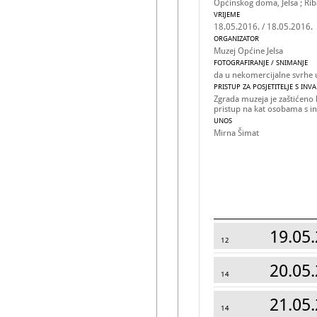
Općinskog doma, Jelsa ; Rib
VRIJEME
18.05.2016. / 18.05.2016.
ORGANIZATOR
Muzej Općine Jelsa
FOTOGRAFIRANJE / SNIMANJE
da u nekomercijalne svrhe 
PRISTUP ZA POSJETITELJE S INV
Zgrada muzeja je zaštićeno
pristup na kat osobama s in
UNOS
Mirna Šimat
19.05.
12
20.05.
14
21.05.
14