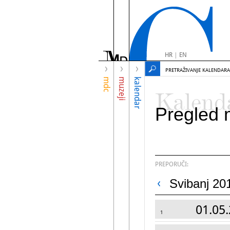
HR
|
EN
PRETRAŽIVANJE KALENDARA
mdc
muzeji
kalendar
Kalend
Pregled 
PREPORUČI:
Svibanj 20
01.05.
1