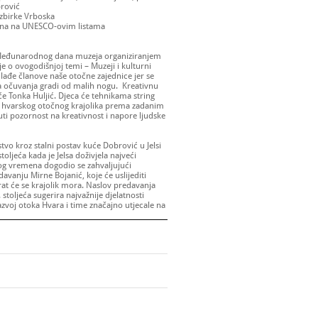
brović
 zbirke Vrboska
tina na UNESCO-ovim listama
u Međunarodnog dana muzeja organiziranjem
je o ovogodišnjoj temi – Muzeji i kulturni
mlađe članove naše otočne zajednice jer se
ova očuvanja gradi od malih nogu. Kreativnu
e Tonka Huljić. Djeca će tehnikama string
nte hvarskog otočnog krajolika prema zadanim
uti pozornost na kreativnost i napore ljudske
vo kroz stalni postav kuće Dobrović u Jelsi
stoljeća kada je Jelsa doživjela najveći
 tog vremena dogodio se zahvaljujući
avanju Mirne Bojanić, koje će uslijediti
at će se krajolik mora. Naslov predavanja
stoljeća sugerira najvažnije djelatnosti
zvoj otoka Hvara i time značajno utjecale na
ledati i izložbu postavljenu u Svečanoj
alna kulturna baština na UNESCO-ovim
er, biti će otvorena i Ribarska zbirka u
zvoja ribarstva na otoku Hvaru.
a nematerijalna kulturna baština na UNESCO-
oma:
10 – 13 / 18 – 20 sati;
Ribarska zbirka