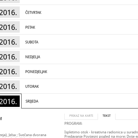
2016.
ČETVRTAK
2016.
PETAK
2016.
SUBOTA
2016.
NEDJELJA
2016.
PONEDJELJAK
2016.
UTORAK
2016.
SRIJEDA
PRIKAZ NA KARTI
TEKST
M
PROGRAM:
Ispletimo otok - kreativna radionica u surad
eja), Jelsa ; Svečana dvorana
Predavanje Povijesni pogled na more: Dvije epi