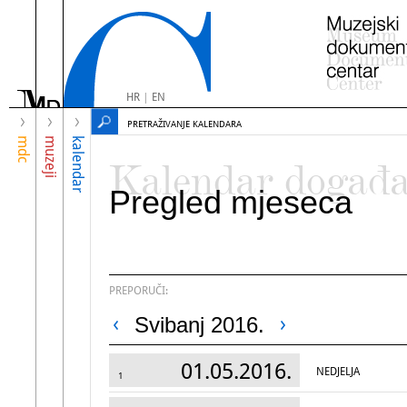
HR
|
EN
PRETRAŽIVANJE KALENDARA
mdc
muzeji
kalendar
Kalendar događ
Pregled mjeseca
PREPORUČI:
Svibanj 2016.
01.05.2016.
NEDJELJA
1