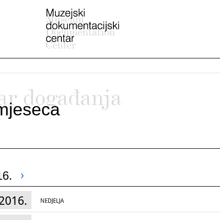
ar događanja
mjeseca
16.
2016.
NEDJELJA