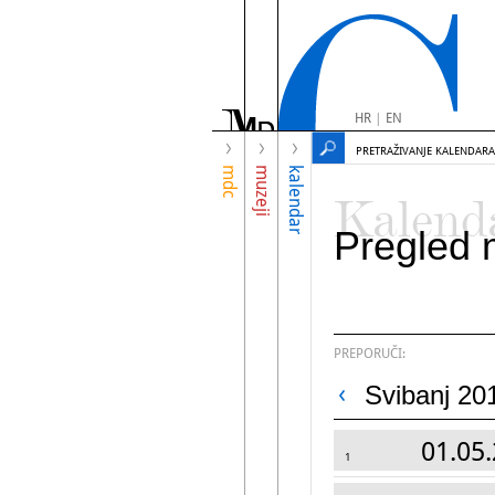
HR
|
EN
PRETRAŽIVANJE KALENDARA
mdc
muzeji
kalendar
Kalend
Pregled 
PREPORUČI:
Svibanj 20
01.05.
1