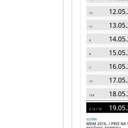
12.05.
12
13.05.
11
14.05.
9
15.05.
4
16.05.
7
17.05.
17
18.05.
124
19.05.
12
12 / 12
IZLOŽBA
MDM 2016. / PRVI NA 