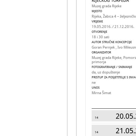
RIJEČKOG TORPEDA
Muzej grada Rijeke
MJESTO
Rijeka, Žabica 4 – željezničk
VRIJEME
19.05.2016. / 21.12.2016.
OTVORENJE
18 i 30 sati
AUTOR STRUČNE KONCEPCIJE
Goran Pernjek , Ivo Mileusn
ORGANIZATOR
Muzej grada Rijeke, Pomorsk
primorja
FOTOGRAFIRANJE / SNIMANJE
da, uz dopuštenje
PRISTUP ZA POSJETITELJE S INV
ne
UNOS
Mirna Šimat
20.05.
14
21.05.
14