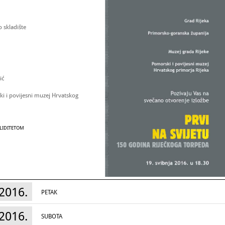
o skladište
ić
i i povijesni muzej Hrvatskog
ALIDITETOM
2016.
PETAK
2016.
SUBOTA