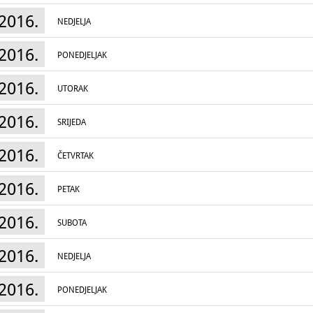
2016.
Muzej grada Rijeke i Pomorski i povijesni muz
NEDJELJA
torpeda, torpednih cijevi, žiroskopa i jedinst
izuma. Izvornim predmetima, maketama, fil
stotinu godina povijesti izuma i tehnološkog č
2016.
PONEDJELJAK
Radno vrijeme:
Europska noć muzeja,
21. svibnja 2016
.: 19:
2016.
UTORAK
2016.
SRIJEDA
2016.
ČETVRTAK
2016.
PETAK
2016.
SUBOTA
2016.
NEDJELJA
2016.
PONEDJELJAK