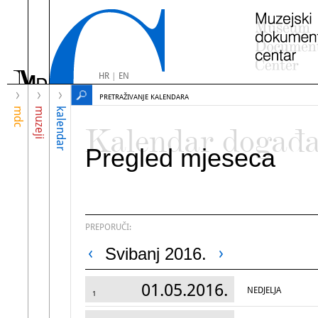
HR
|
EN
PRETRAŽIVANJE KALENDARA
mdc
muzeji
kalendar
Kalendar događ
Pregled mjeseca
PREPORUČI:
Svibanj 2016.
01.05.2016.
NEDJELJA
1