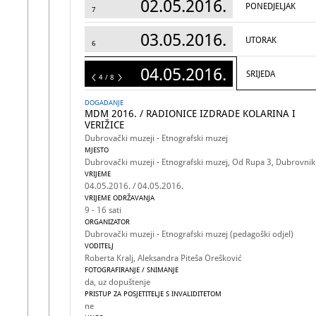
02.05.2016.
PONEDJELJAK
7
03.05.2016.
UTORAK
6
04.05.2016.
SRIJEDA
8
4 / 8
DOGADANJE
MDM 2016. / RADIONICE IZDRADE KOLARINA I
VERIŽICE
Dubrovački muzeji - Etnografski muzej
MJESTO
Dubrovački muzeji - Etnografski muzej, Od Rupa 3, Dubrovnik
VRIJEME
04.05.2016. / 04.05.2016.
VRIJEME ODRŽAVANJA
9 - 16 sati
ORGANIZATOR
Dubrovački muzeji - Etnografski muzej (pedagoški odjel)
VODITELJ
Roberta Kralj, Aleksandra Piteša Orešković
FOTOGRAFIRANJE / SNIMANJE
da, uz dopuštenje
PRISTUP ZA POSJETITELJE S INVALIDITETOM
ne