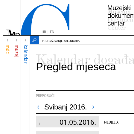
HR
|
EN
PRETRAŽIVANJE KALENDARA
mdc
muzeji
kalendar
Kalendar događ
Pregled mjeseca
PREPORUČI:
Svibanj 2016.
01.05.2016.
NEDJELJA
1