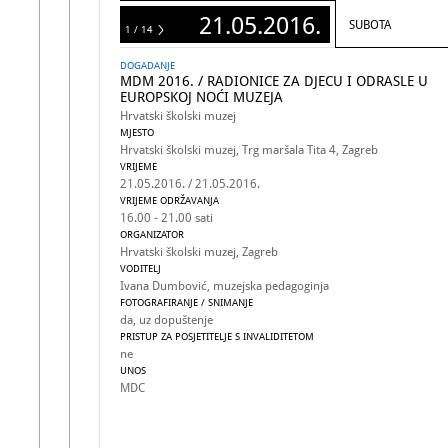
21.05.2016.
SUBOTA
1 / 14
14
DOGADANJE
MDM 2016. / RADIONICE ZA DJECU I ODRASLE U
EUROPSKOJ NOĆI MUZEJA
Hrvatski školski muzej
MJESTO
Hrvatski školski muzej, Trg maršala Tita 4, Zagreb
VRIJEME
21.05.2016. / 21.05.2016.
VRIJEME ODRŽAVANJA
16.00 - 21.00 sati
ORGANIZATOR
Hrvatski školski muzej, Zagreb
VODITELJ
Ivana Dumbović, muzejska pedagoginja
FOTOGRAFIRANJE / SNIMANJE
da, uz dopuštenje
PRISTUP ZA POSJETITELJE S INVALIDITETOM
ne
UNOS
MDC