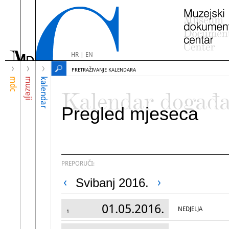
HR
|
EN
PRETRAŽIVANJE KALENDARA
mdc
muzeji
kalendar
Kalendar događ
Pregled mjeseca
PREPORUČI:
Svibanj 2016.
01.05.2016.
NEDJELJA
1