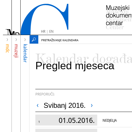
HR
|
EN
PRETRAŽIVANJE KALENDARA
mdc
muzeji
kalendar
Kalendar događ
Pregled mjeseca
PREPORUČI:
Svibanj 2016.
01.05.2016.
NEDJELJA
1