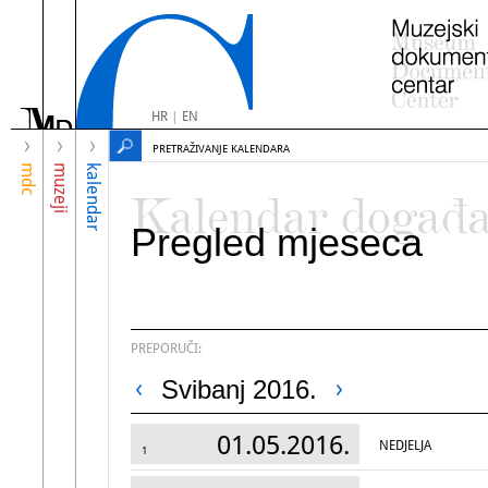
HR
|
EN
PRETRAŽIVANJE KALENDARA
mdc
muzeji
kalendar
Kalendar događ
Pregled mjeseca
PREPORUČI:
Svibanj 2016.
01.05.2016.
NEDJELJA
1