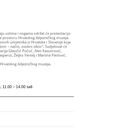
aju ustima i nogama održat će prezentaciju
e prostoru Hrvatskog željezničkog muzeja.
ikovnih umjetnika iz Hrvatske i Slovenije koja
tom – način, osobni izbor“. Sudjelovat će
Marija Glavičić Počuć, Alen Kasumović,
perut, Željko Vertelj i Martina Pavlović.
av Hrvatskog željezničkog muzeja.
.
: 11.00 – 14.00 sati