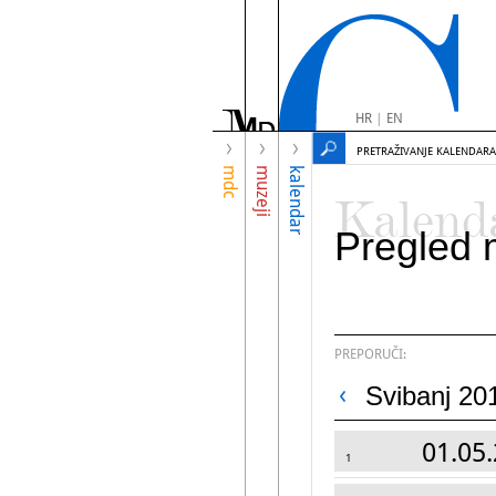
HR
|
EN
PRETRAŽIVANJE KALENDARA
mdc
muzeji
kalendar
Kalend
Pregled 
PREPORUČI:
Svibanj 20
01.05.
1