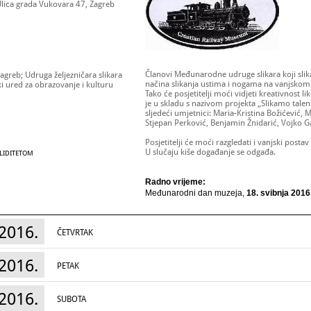
 Ulica grada Vukovara 47, Zagreb
Članovi Međunarodne udruge slikara koji slik
Zagreb; Udruga željezničara slikara
načina slikanja ustima i nogama na vanjskom
ki ured za obrazovanje i kulturu
Tako će posjetitelji moći vidjeti kreativnost l
je u skladu s nazivom projekta „Slikamo talen
sljedeći umjetnici: Maria-Kristina Božićević, 
Stjepan Perković, Benjamin Žnidarić, Vojko Gas
Posjetitelji će moći razgledati i vanjski post
U slučaju kiše događanje se odgađa.
ALIDITETOM
Radno vrijeme:
Međunarodni dan muzeja,
18. svibnja 2016
2016.
ČETVRTAK
2016.
PETAK
2016.
SUBOTA