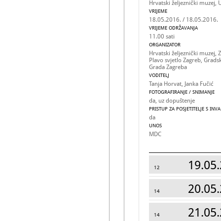
Hrvatski željeznički muzej,
VRIJEME
18.05.2016. / 18.05.2016.
VRIJEME ODRŽAVANJA
11.00 sati
ORGANIZATOR
Hrvatski željeznički muzej, 
Plavo svjetlo Zagreb, Grads
Grada Zagreba
VODITELJ
Tanja Horvat, Janka Fučić
FOTOGRAFIRANJE / SNIMANJE
da, uz dopuštenje
PRISTUP ZA POSJETITELJE S INV
da
UNOS
MDC
19.05.
12
20.05.
14
21.05.
14