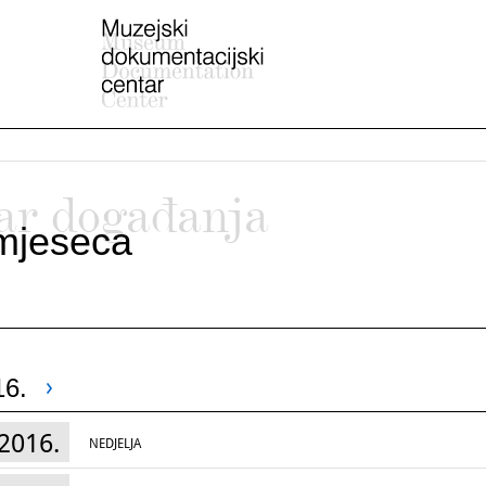
ar događanja
mjeseca
16.
2016.
NEDJELJA