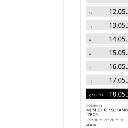
12.05.
12
13.05.
11
14.05.
9
15.05.
4
16.05.
7
17.05.
17
18.05.
124
28 / 124
DOGADANJE
MDM 2016. / SLIKAMO
IZBOR
Hrvatski željeznički muzej
MJESTO