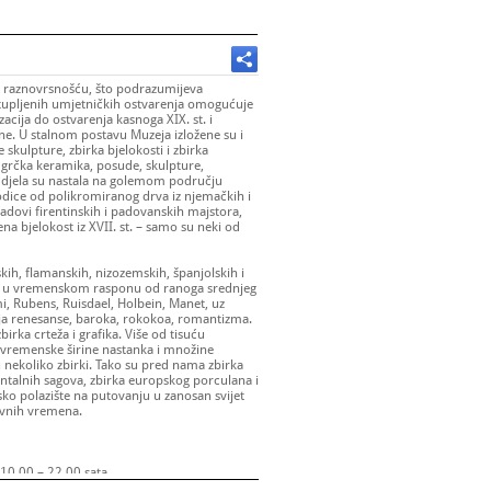
 raznovrsnošću, što podrazumijeva
astupljenih umjetničkih ostvarenja omogućuje
zacija do ostvarenja kasnoga XIX. st. i
ne. U stalnom postavu Muzeja izložene su i
e skulpture, zbirka bjelokosti i zbirka
, grčka keramika, posude, skulpture,
 djela su nastala na golemom području
dice od polikromiranog drva iz njemačkih i
adovi firentinskih i padovanskih majstora,
na bjelokost iz XVII. st. – samo su neki od
skih, flamanskih, nizozemskih, španjolskih i
ala u vremenskom rasponu od ranoga srednjeg
mi, Rubens, Ruisdael, Holbein, Manet, uz
ja renesanse, baroka, rokokoa, romantizma.
birka crteža i grafika. Više od tisuću
 vremenske širine nastanka i množine
u nekoliko zbirki. Tako su pred nama zbirka
ijentalnih sagova, zbirka europskog porculana i
nsko polazište na putovanju u zanosan svijet
davnih vremena.
 10.00 – 22.00 sata
00 – 22.00 sata