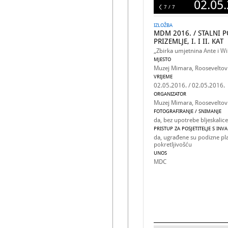
02.05.
7
7 / 7
IZLOŽBA
MDM 2016. / STALNI 
PRIZEMLJE, I. I II. KAT
„Zbirka umjetnina Ante i W
MJESTO
Muzej Mimara, Rooseveltov 
VRIJEME
02.05.2016. / 02.05.2016.
ORGANIZATOR
Muzej Mimara, Rooseveltov 
FOTOGRAFIRANJE / SNIMANJE
da, bez upotrebe bljeskalic
PRISTUP ZA POSJETITELJE S INV
da, ugrađene su podizne p
pokretljivošću
UNOS
MDC