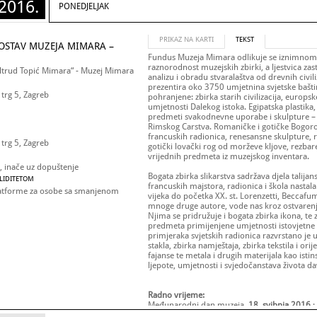
2016.
PONEDJELJAK
PRIKAZ NA KARTI
TEKST
POSTAV MUZEJA MIMARA –
Fundus Muzeja Mimara odlikuje se iznimnom
raznorodnost muzejskih zbirki, a ljestvica z
iltrud Topić Mimara“ - Muzej Mimara
analizu i obradu stvaralaštva od drevnih civili
prezentira oko 3750 umjetnina svjetske bašti
trg 5, Zagreb
pohranjene: zbirka starih civilizacija, europsk
umjetnosti Dalekog istoka. Egipatska plastika
predmeti svakodnevne uporabe i skulpture –
Rimskog Carstva. Romaničke i gotičke Bogoro
francuskih radionica, renesansne skulpture, r
trg 5, Zagreb
gotički lovački rog od morževe kljove, rezbare
vrijednih predmeta iz muzejskog inventara.
e, inače uz dopuštenje
Bogata zbirka slikarstva sadržava djela talijan
ALIDITETOM
francuskih majstora, radionica i škola nast
latforme za osobe sa smanjenom
vijeka do početka XX. st. Lorenzetti, Beccafu
mnoge druge autore, vode nas kroz ostvaren
Njima se pridružuje i bogata zbirka ikona, te z
predmeta primijenjene umjetnosti istovjetne
primjeraka svjetskih radionica razvrstano je 
stakla, zbirka namještaja, zbirka tekstila i or
fajanse te metala i drugih materijala kao isti
ljepote, umjetnosti i svjedočanstava života 
Radno vrijeme:
Međunarodni dan muzeja,
18. svibnja 2016.
:
Europska noć muzeja,
21. svibnja 2016.
: 10.