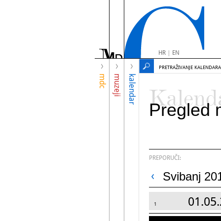
HR
|
EN
PRETRAŽIVANJE KALENDARA
mdc
muzeji
kalendar
Kalend
Pregled 
PREPORUČI:
Svibanj 20
01.05.
1