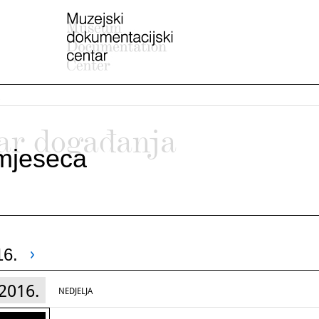
ar događanja
mjeseca
16.
2016.
NEDJELJA