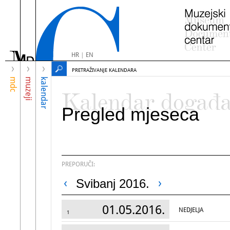
HR
|
EN
PRETRAŽIVANJE KALENDARA
mdc
muzeji
kalendar
Kalendar događ
Pregled mjeseca
PREPORUČI:
Svibanj 2016.
01.05.2016.
NEDJELJA
1