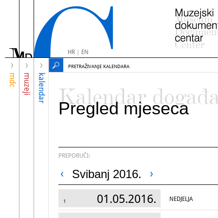
HR
|
EN
PRETRAŽIVANJE KALENDARA
mdc
muzeji
kalendar
Kalendar događ
Pregled mjeseca
PREPORUČI:
Svibanj 2016.
01.05.2016.
NEDJELJA
1