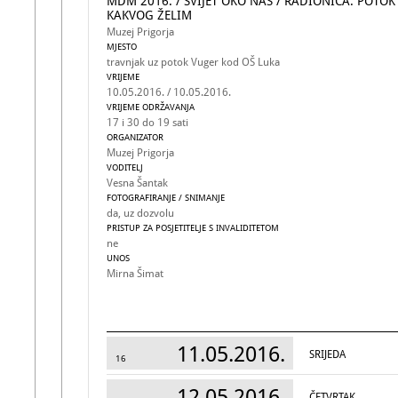
MDM 2016. / SVIJET OKO NAS / RADIONICA: POTOK
KAKVOG ŽELIM
Muzej Prigorja
MJESTO
travnjak uz potok Vuger kod OŠ Luka
VRIJEME
10.05.2016. / 10.05.2016.
VRIJEME ODRŽAVANJA
17 i 30 do 19 sati
ORGANIZATOR
Muzej Prigorja
VODITELJ
Vesna Šantak
FOTOGRAFIRANJE / SNIMANJE
da, uz dozvolu
PRISTUP ZA POSJETITELJE S INVALIDITETOM
ne
UNOS
Mirna Šimat
11.05.2016.
SRIJEDA
16
12.05.2016.
ČETVRTAK