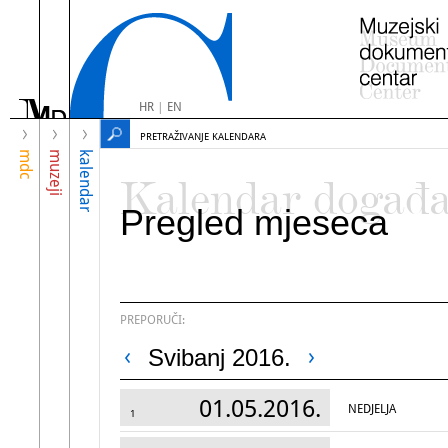
HR
|
EN
PRETRAŽIVANJE KALENDARA
mdc
muzeji
kalendar
Kalendar događ
Pregled mjeseca
PREPORUČI:
Svibanj 2016.
01.05.2016.
NEDJELJA
1