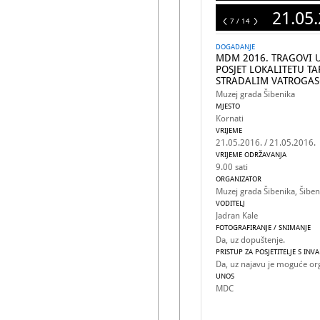
21.05.
14
7 / 14
DOGADANJE
MDM 2016. TRAGOVI U 
POSJET LOKALITETU TA
STRADALIM VATROGA
Muzej grada Šibenika
MJESTO
Kornati
VRIJEME
21.05.2016. / 21.05.2016.
VRIJEME ODRŽAVANJA
9.00 sati
ORGANIZATOR
Muzej grada Šibenika, Šiben
VODITELJ
Jadran Kale
FOTOGRAFIRANJE / SNIMANJE
Da, uz dopuštenje.
PRISTUP ZA POSJETITELJE S INV
Da, uz najavu je moguće org
UNOS
MDC