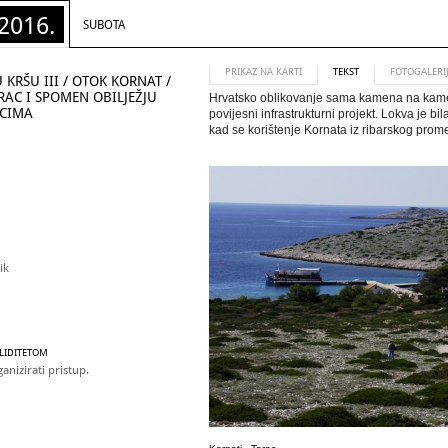
2016.
SUBOTA
PRIKAZ NA KARTI
TEKST
FOTOGALERI
KRŠU III / OTOK KORNAT /
RAC I SPOMEN OBILJEŽJU
Hrvatsko oblikovanje sama kamena na kamen
SCIMA
povijesni infrastrukturni projekt.
Lokva je bi
kad se korištenje Kornata iz ribarskog prome
ik
ALIDITETOM
anizirati pristup.