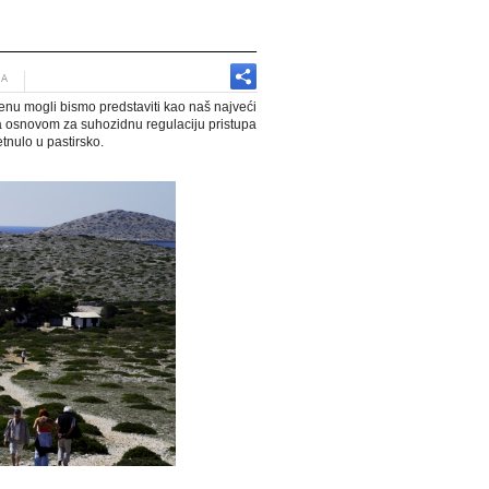
JA
u mogli bismo predstaviti kao naš najveći
la osnovom za suhozidnu regulaciju pristupa
tnulo u pastirsko.