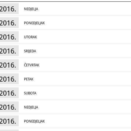
Kornati - Tarac
2016.
Kulturni su krajolici gospodarski krajolici na
NEDJELJA
posve životne prilagodbe, poput širenja za pri
zamrznuti ih kao tematske parkove idealizirane
2016.
identitet, u čemu leži njegov kulturni ključ?
PONEDJELJAK
2016.
UTORAK
2016.
SRIJEDA
2016.
ČETVRTAK
2016.
PETAK
2016.
SUBOTA
2016.
NEDJELJA
2016.
PONEDJELJAK
Kornati, Križevi