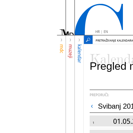
HR
|
EN
PRETRAŽIVANJE KALENDARA
mdc
muzeji
kalendar
Kalend
Pregled 
PREPORUČI:
Svibanj 20
01.05.
1