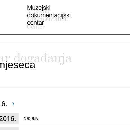
ar događanja
mjeseca
16.
2016.
NEDJELJA