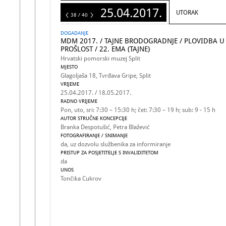
25.04.2017.
UTORAK
40
38 / 40
DOGADANJE
MDM 2017. / TAJNE BRODOGRADNJE / PLOVIDBA U
PROŠLOST / 22. EMA (TAJNE)
Hrvatski pomorski muzej Split
MJESTO
Glagoljaša 18, Tvrđava Gripe, Split
VRIJEME
25.04.2017. / 18.05.2017.
RADNO VRIJEME
Pon, uto, sri: 7:30 – 15:30 h; čet: 7:30 – 19 h; sub: 9 - 15 h
AUTOR STRUČNE KONCEPCIJE
Branka Despotušić, Petra Blažević
FOTOGRAFIRANJE / SNIMANJE
da, uz dozvolu službenika za informiranje
PRISTUP ZA POSJETITELJE S INVALIDITETOM
da
UNOS
Tončika Cukrov