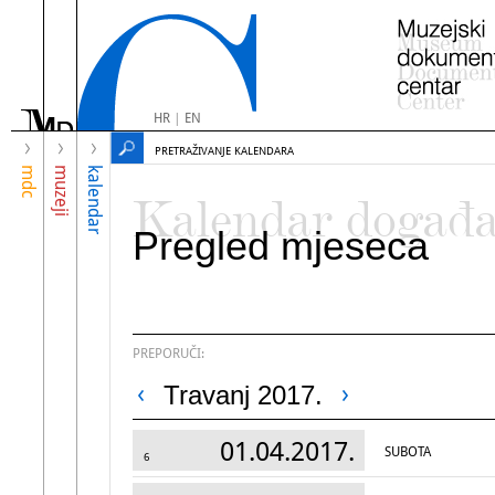
HR
|
EN
PRETRAŽIVANJE KALENDARA
mdc
muzeji
kalendar
Kalendar događ
Pregled mjeseca
PREPORUČI:
Travanj 2017.
01.04.2017.
SUBOTA
6