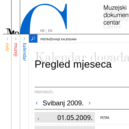
HR
|
EN
PRETRAŽIVANJE KALENDARA
mdc
muzeji
kalendar
Kalendar događ
Pregled mjeseca
PREPORUČI:
Svibanj 2009.
01.05.2009.
PETAK
1