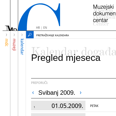
HR
|
EN
PRETRAŽIVANJE KALENDARA
mdc
muzeji
kalendar
Kalendar događ
Pregled mjeseca
PREPORUČI:
Svibanj 2009.
01.05.2009.
PETAK
1