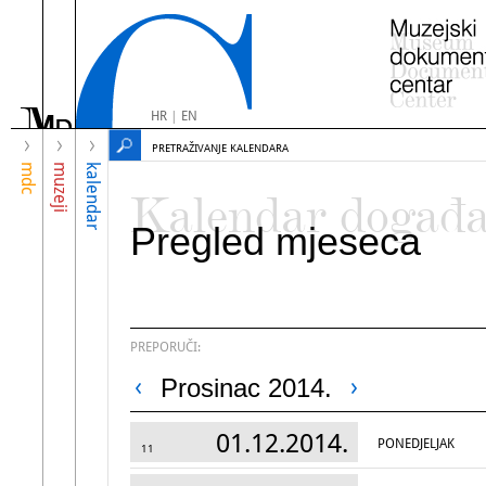
HR
|
EN
PRETRAŽIVANJE KALENDARA
mdc
muzeji
kalendar
Kalendar događ
Pregled mjeseca
PREPORUČI:
Prosinac 2014.
01.12.2014.
PONEDJELJAK
11