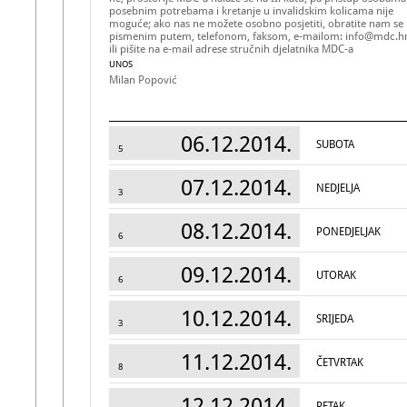
posebnim potrebama i kretanje u invalidskim kolicama nije
moguće; ako nas ne možete osobno posjetiti, obratite nam se
pismenim putem, telefonom, faksom, e-mailom: info@mdc.h
ili pišite na e-mail adrese stručnih djelatnika MDC-a
UNOS
Milan Popović
06.12.2014.
SUBOTA
5
07.12.2014.
NEDJELJA
3
08.12.2014.
PONEDJELJAK
6
09.12.2014.
UTORAK
6
10.12.2014.
SRIJEDA
3
11.12.2014.
ČETVRTAK
8
12.12.2014.
PETAK