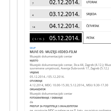
02.12.2014.
UTORAK
7
03.12.2014.
SRIJEDA
4
04.12.2014.
ČETVRTAK
14
05.12.2014.
PETAK
15
5 / 15
SKUP
MUVI 05: MUZEJI-VIDEO-FILM
Muzejski dokumentacijski centar
MJESTO
Muzejski dokumentacijski centar, Ilica 44, Zagreb (4.12.); Muz
suvremene umjetnosti, Avenija Dubrovnik 17, Zagreb (5.12.)
VRIJEME
05.12.2014. / 05.12.2014.
OTVORENJE
4.12.2014, MDC: 10.00-15.30; 5.12.2014., MSU: 9.30-17.30
ORGANIZATOR
Muzejski dokumentacijski centar
FOTOGRAFIRANJE / SNIMANJE
da
PRISTUP ZA POSJETITELJE S INVALIDITETOM
ne, prostorije MDC-a nalaze se na II. katu, pa pristup osobama