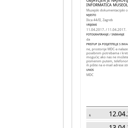
OBJAVLJEN JE NAJNOVI
INFORMATICA MUSEOLO
Muzejski dokumentacijski c
MJESTO
Ilica 44/II, Zagreb
VRIJEME
11.04.2017. / 11.04.2017.
FOTOGRAFIRANJE / SNIMANJE
da
PRISTUP ZA POSJETITELJE S INV
ne, prostorije MDC-a nalaze
posebnim potrebama i kreta
moguće; ako nas ne možete 
pismenim putem, telefono
ili pišite na e-mail adrese 
UNOS
MDC
12.04.
6
13.04.