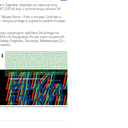
z Zagreba, objavljen je najnoviji broj
 47 (2016) koji u ovome broju donosi 34
a
'Muzeji filma – Film u muzeju
' (održan u
i brojne priloge iz svijeta hrvatskih muzeja.
asopis sveukupno sadržava 34 priloga na
s 339 c/b fotografija. Pored osam inozemnih
Italije, Engleske, Slovenije, Makedonije (2) i
rvatske.