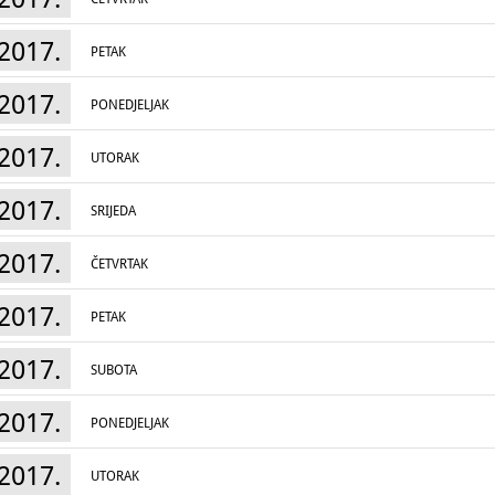
2017.
PETAK
Čemu filmski muzej? To pitanje valjda ne post
imaju bogatu kinematografiju i svijest da je 
2017.
PONEDJELJAK
Pa ipak, bilo je to jedno od pitanja koje smo 
međunarodnog skupa i na koje smo dobili bro
bio potaknuti diskusije o pitanjima vezanima u
2017.
filmske baštine te sagledavanje mogućnosti i p
UTORAK
filma u Hrvatskoj smatrali smo da je potrebno
teme i problematiku. Poseban naglasak bio je
filma u muzeju, filmu kao muzejskom predmet
2017.
SRIJEDA
novim promišljanjima o audiovizualnim arhiv
samoarhiviranja.
2017.
Tema broja sadržava devet tematskih cjelina: 
ČETVRTAK
muzeja filma, Muzejske i arhivske zbirke fil
prakse, Muzeološka funkcija i mjesto video/f
građe, Tko se brine za film u muzejima, arhiv
2017.
PETAK
baštine, Izazov u susretu ‘analognog’ svijeta 
znanstvena i umjetnička istraživanja .
2017.
SUBOTA
U ovom kratkom pregledu izdvojit ćemo tek 
naslovljenom 'Filmska baština i etika' donosi
filmskog povjesničara dr.sc. Thomas Elsaess
2017.
snimka na razmeđu arhiva, muzeja i interneta
PONEDJELJAK
Autor ističe da je premještanjem filma (kako
iz kinodvorana u muzejske i umjetničke pros
suvremene umjetnosti, nerijetko poprimilo ob
2017.
UTORAK
tekstu poziva da se pozabavimo poviješću, i št
podrazumijeva složenu dinamiku, neku vrstu z