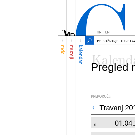
HR
|
EN
PRETRAŽIVANJE KALENDARA
mdc
muzeji
kalendar
Kalend
Pregled 
PREPORUČI:
Travanj 20
01.04.
6