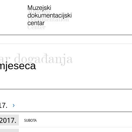
ar događanja
mjeseca
17.
2017.
SUBOTA