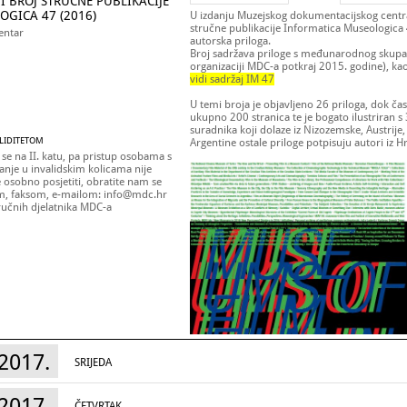
JI BROJ STRUČNE PUBLIKACIJE
GICA 47 (2016)
U izdanju Muzejskog dokumentacijskog centra i
stručne publikacije Informatica Museologica
entar
autorska priloga.
Broj sadržava priloge s međunarodnog skup
organizaciji MDC-a potkraj 2015. godine), kao 
vidi sadržaj IM 47
U temi broja je objavljeno 26 priloga, dok č
ukupno 200 stranica te je bogato ilustriran 
suradnika koji dolaze iz Nizozemske, Austrije, 
ALIDITETOM
Argentine ostale priloge potpisuju autori iz H
 se na II. katu, pa pristup osobama s
nje u invalidskim kolicama nije
osobno posjetiti, obratite nam se
m, faksom, e-mailom: info@mdc.hr
stručnih djelatnika MDC-a
2017.
SRIJEDA
2017.
ČETVRTAK