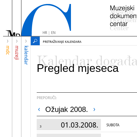
HR
|
EN
PRETRAŽIVANJE KALENDARA
mdc
muzeji
kalendar
Kalendar događ
Pregled mjeseca
PREPORUČI:
Ožujak 2008.
01.03.2008.
SUBOTA
3