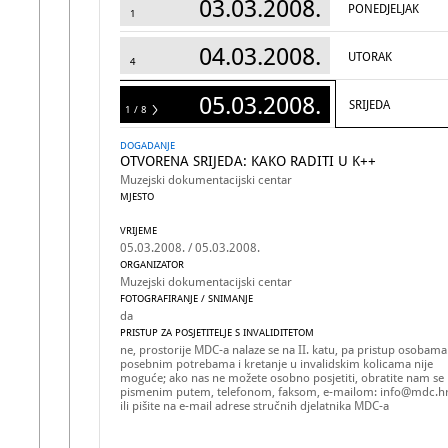
03.03.2008.
PONEDJELJAK
1
04.03.2008.
UTORAK
4
05.03.2008.
SRIJEDA
1 / 8
8
DOGADANJE
OTVORENA SRIJEDA: KAKO RADITI U K++
Muzejski dokumentacijski centar
MJESTO
VRIJEME
05.03.2008. / 05.03.2008.
ORGANIZATOR
Muzejski dokumentacijski centar
FOTOGRAFIRANJE / SNIMANJE
da
PRISTUP ZA POSJETITELJE S INVALIDITETOM
ne, prostorije MDC-a nalaze se na II. katu, pa pristup osobama
posebnim potrebama i kretanje u invalidskim kolicama nije
moguće; ako nas ne možete osobno posjetiti, obratite nam se
pismenim putem, telefonom, faksom, e-mailom: info@mdc.h
ili pišite na e-mail adrese stručnih djelatnika MDC-a