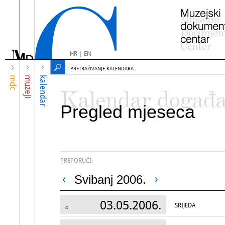
HR
|
EN
PRETRAŽIVANJE KALENDARA
mdc
muzeji
kalendar
Kalendar događ
Pregled mjeseca
PREPORUČI:
Svibanj 2006.
03.05.2006.
SRIJEDA
4