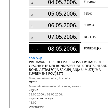
04.05.2006.
ČETVRTAK
6
05.05.2006.
PETAK
3
06.05.2006.
SUBOTA
2
07.05.2006.
NEDJELJA
2
08.05.2006.
PONEDJELJAK
1 / 2
2
DOGADANJE
PREDAVANJE DR. DIETMAR PREISSLER: HAUS DER G
ESCHICHTE DER BUNDESREPUBLIK DEUTSCHLAND, 
ONN / STRATEGIJA SAKUPLJANJA U MUZEJIMA S
UVREMENE POVIJESTI
Muzejski dokumentacijski centar
MJESTO
Muzejski dokumentacijski centar, Zagreb
VRIJEME
08.05.2006. / 08.05.2006.
VRIJEME ODRŽAVANJA
13.00
ORGANIZATOR