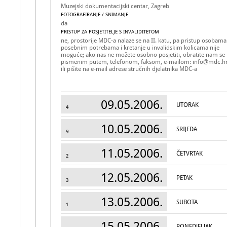
Muzejski dokumentacijski centar, Zagreb
FOTOGRAFIRANJE / SNIMANJE
da
PRISTUP ZA POSJETITELJE S INVALIDITETOM
ne, prostorije MDC-a nalaze se na II. katu, pa pristup osobama
posebnim potrebama i kretanje u invalidskim kolicama nije
moguće; ako nas ne možete osobno posjetiti, obratite nam se
pismenim putem, telefonom, faksom, e-mailom: info@mdc.h
ili pišite na e-mail adrese stručnih djelatnika MDC-a
09.05.2006.
UTORAK
4
10.05.2006.
SRIJEDA
9
11.05.2006.
ČETVRTAK
2
12.05.2006.
PETAK
3
13.05.2006.
SUBOTA
1
15.05.2006.
PONEDJELJAK