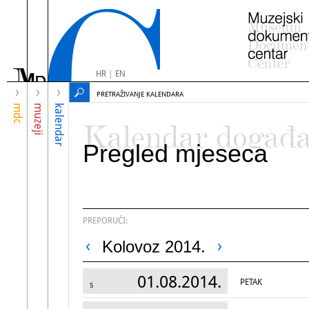
HR
|
EN
PRETRAŽIVANJE KALENDARA
mdc
muzeji
kalendar
Kalendar događ
Pregled mjeseca
PREPORUČI:
Kolovoz 2014.
01.08.2014.
PETAK
5