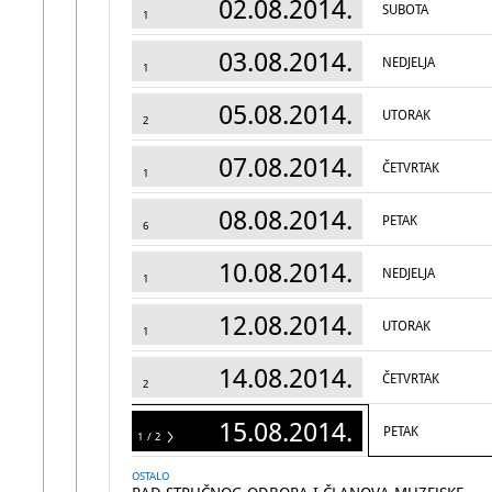
02.08.2014.
SUBOTA
1
03.08.2014.
NEDJELJA
1
05.08.2014.
UTORAK
2
07.08.2014.
ČETVRTAK
1
08.08.2014.
PETAK
6
10.08.2014.
NEDJELJA
1
12.08.2014.
UTORAK
1
14.08.2014.
ČETVRTAK
2
15.08.2014.
PETAK
1 / 2
2
OSTALO