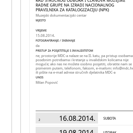
RAD STRUČNOG ODBORA I ČLANOVA MUZEJSKE
RADNE GRUPE NA IZRADI NACIONALNOG
PRAVILNIKA ZA KATALOGIZACIJU (NPK)
Muzejski dokumentacijski centar
MJESTO
VRIJEME
15.08.2014.
FOTOGRAFIRANJE / SNIMANJE
da
PRISTUP ZA POSJETITELJE S INVALIDITETOM
ne, prostorije MDC-a nalaze se na II. katu, pa pristup osobama
posebnim potrebama i kretanje u invalidskim kolicama nije
moguće; ako nas ne možete osobno posjetiti, obratite nam se
pismenim putem, telefonom, faksom, e-mailom: info@mdc.h
ili pišite na e-mail adrese stručnih djelatnika MDC-a
UNOS
Milan Popović
16.08.2014.
SUBOTA
2
19.08.2014.
UTORAK