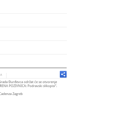
JA
 Grada Đurđevca održat će se otvorenje
RENA POZIVNICA: Podravski slikopisi
“
.
 Cadenza Zagreb