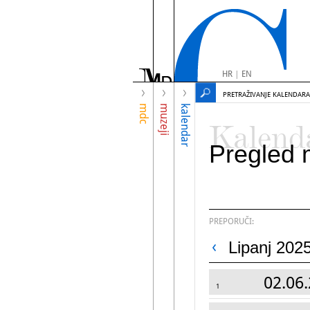
HR
|
EN
PRETRAŽIVANJE KALENDARA
mdc
muzeji
kalendar
Kalend
Pregled 
PREPORUČI:
Lipanj 2025
02.06.
1