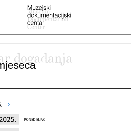
ar događanja
mjeseca
.
2025.
PONEDJELJAK