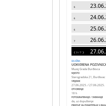
23.06.
6
24.06.
6
25.06.
6
26.06.
7
27.06.
7
3 / 7
IZLOŽBA
UOKVIRENA POZIVNICA
Muzej Grada Đurđevca
MJESTO
Starogradska 21, Đurđevac
VRIJEME
27.06.2025. / 27.06.2025.
OTVORENJE
18 h
FOTOGRAFIRANJE / SNIMANJE
da, uz dopuštenje
PRISTUP ZA POSJETITELJE S INV