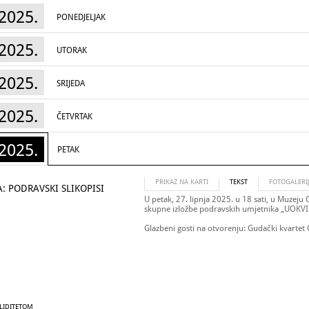
2025.
PONEDJELJAK
2025.
UTORAK
2025.
SRIJEDA
2025.
ČETVRTAK
2025.
PETAK
PRIKAZ NA KARTI
TEKST
FOTOGALERI
: PODRAVSKI SLIKOPISI
U petak, 27. lipnja 2025. u 18 sati, u Muzeju
skupne izložbe podravskih umjetnika „UOKVI
Glazbeni gosti na otvorenju: Gudački kvartet
ALIDITETOM