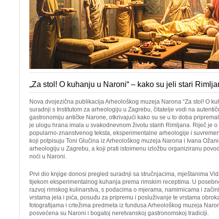
„Za stol! O kuhanju u Naroni“ – kako su jeli stari Rimlja
Nova dvojezična publikacija Arheološkog muzeja Narona “Za stol! O kuh
suradnji s Institutom za arheologiju u Zagrebu, čitatelje vodi na autenti
gastronomiju antičke Narone, otkrivajući kako su se u to doba pripremala
je ulogu hrana imala u svakodnevnom životu starih Rimljana. Riječ je 
popularno-znanstvenog teksta, eksperimentalne arheologije i suvremen
koji potpisuju Toni Glučina iz Arheološkog muzeja Narona i Ivana Ožanić 
arheologiju u Zagrebu, a koji prati istoimenu izložbu organiziranu pov
noći u Naroni.
Prvi dio knjige donosi pregled suradnji sa stručnjacima, mještanima V
tijekom eksperimentalnog kuhanja prema rimskim receptima. U posebno
razvoj rimskog kulinarstva, s podacima o mjerama, namirnicama i začin
vrstama jela i pića, posuđu za pripremu i posluživanje te vrstama obrok
fotografijama i crtežima predmeta iz fundusa Arheološkog muzeja Naro
posvećena su Naroni i bogatoj neretvanskoj gastronomskoj tradiciji.