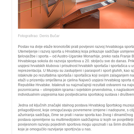
Fotografirao: Denis Bučar
Postav na dvije etaže kronološki prati povijesni razvoj hrvatskoga sport
Utemeljenje i razvoj sporta u Hrvatskoj koja prikazuje sadržaje usmjere
tjelovježbe i sporta – od Austro-Ugarske Monarhije, preko rada Franje B
Hrvatskoga sokola do razvoja sportova u 20. stoljeću sve do danas. Pr
uspjesi hrvatskih klubova i prisutnost hrvatskih sportaša i sportašica u
reprezentacija. U Muzeju su zastupljeni i parasport i sport gluhih, kao
istaknute po rezultatima sportaša i sportašica koji svojim zalaganjem 
etaži u prizemlju smještena je cjelina Najveći uspjesi hrvatskog sporta
Republike Hrvatske. Istaknuti su najznačajniji rezultati ostvareni na na
pozornicama – olimpijskim igrama i svjetskim prvenstvima, s naglaskom 
individualnim uspjesima kao posljedicama sportskog sustava i društven
Jedna od ključnih značajki stalnog postava Hrvatskog športskog muzeja
prilagodljivost, koje omogućavaju povremene izmjene i nadopune, s cil
ažuriranja sadržaja, čime se prati i narav sporta kao živog i dinamično
postava opremljene su multimedijskim sadržajima iz kojih se posjetitelj
povijesnom razvoju pojedinih sportova mogu upoznati i sa širim društ
koje je omogućilo razvijanje sport(ov)a u nas.