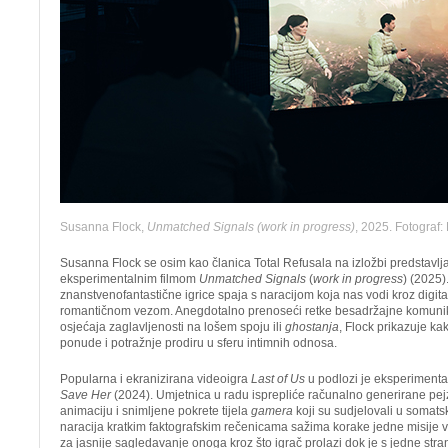
Susanna Flock,
Unmatched Signals (work in progress)
, 2025. Fotograf:
Susanna Flock se osim kao članica Total Refusala na izložbi predstavlj
eksperimentalnim filmom
Unmatched Signals
(
work in progress
) (2025).
znanstvenofantastične igrice spaja s naracijom koja nas vodi kroz digit
romantičnom vezom. Anegdotalno prenoseći retke besadržajne komunikaci
osjećaja zaglavljenosti na lošem spoju ili
ghostanja
, Flock prikazuje ka
ponude i potražnje prodiru u sferu intimnih odnosa.
Popularna i ekranizirana videoigra
Last of Us
u podlozi je eksperimenta
Save Her
(2024). Umjetnica u radu isprepliće računalno generirane pej
animaciju i snimljene pokrete tijela
gamera
koji su sudjelovali u somatsk
naracija kratkim faktografskim rečenicama sažima korake jedne misije 
za jasnije sagledavanje onoga kroz što igrač prolazi dok je s jedne str