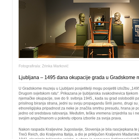
Fotografirala: Zrinka Marković
Ljubljana – 1495 dana okupacije grada u Gradskome 
U Gradskome muzeju u Ljubljani posjetitelji mogu posjetiti izložbu „149
Drugom svjetskom ratu“. Prikazana je ljubljanska svakodnevica tijekom 
njemačke okupacije, sve do 9. svibnja 1945., kada su grad oslobodili pa
prisilnog biranja strana, jedni su svoju propagandu širili javno, drugi su 
etnoreligijska pripadnost za neke je značila smrtnu presudu, hrana je po
jedno od sredstava ratovanja. Međutim, teška vremena iznjedrila su i ne
svojim angažmanom u pokretu otpora izborile za svoja prava.
Nakon raspada Kraljevine Jugoslavije, Slovenija je bila rascjepkana te
Treći Reich, dio Kraljevina Italija, a dio je priključen Kraljevini Mađarsko