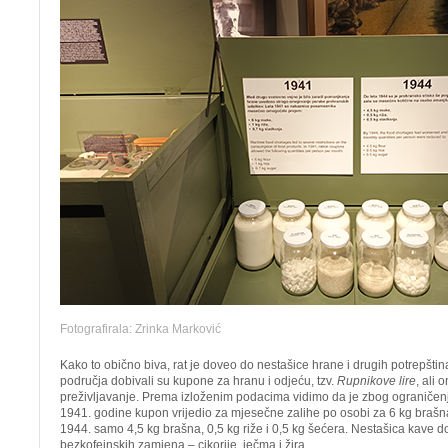
Fotografirala: Zrinka Marković
Kako to obično biva, rat je doveo do nestašice hrane i drugih potrepšti
područja dobivali su kupone za hranu i odjeću, tzv.
Rupnikove lire
, ali 
preživljavanje. Prema izloženim podacima vidimo da je zbog ograniče
1941. godine kupon vrijedio za mjesečne zalihe po osobi za 6 kg brašna,
1944. samo 4,5 kg brašna, 0,5 kg riže i 0,5 kg šećera. Nestašica kave do
bezkofeinskih zamjena – cikorije, ječma i žira.