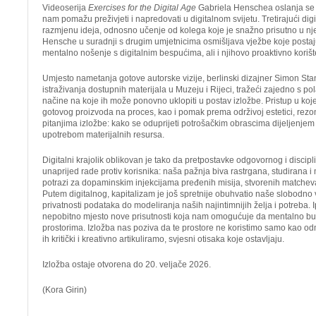
Videoserija
Exercises for the Digital Age
Gabriela Henschea oslanja se n
nam pomažu preživjeti i napredovati u digitalnom svijetu. Tretirajući dig
razmjenu ideja, odnosno učenje od kolega koje je snažno prisutno u nj
Hensche u suradnji s drugim umjetnicima osmišljava vježbe koje postaj
mentalno nošenje s digitalnim bespućima, ali i njihovo proaktivno korišt
Umjesto nametanja gotove autorske vizije, berlinski dizajner Simon Sta
istraživanja dostupnih materijala u Muzeju i Rijeci, tražeći zajedno s pol
načine na koje ih može ponovno uklopiti u postav izložbe. Pristup u ko
gotovog proizvoda na proces, kao i pomak prema održivoj estetici, rezon
pitanjima izložbe: kako se oduprijeti potrošačkim obrascima dijeljenje
upotrebom materijalnih resursa.
Digitalni krajolik oblikovan je tako da pretpostavke odgovornog i discipl
unaprijed rade protiv korisnika: naša pažnja biva rastrgana, studirana i m
potrazi za dopaminskim injekcijama pređenih misija, stvorenih matcheva
Putem digitalnog, kapitalizam je još spretnije obuhvatio naše slobodno v
privatnosti podataka do modeliranja naših najintimnijih želja i potreba. 
nepobitno mjesto nove prisutnosti koja nam omogućuje da mentalno bu
prostorima. Izložba nas poziva da te prostore ne koristimo samo kao od
ih kritički i kreativno artikuliramo, svjesni otisaka koje ostavljaju.
Izložba ostaje otvorena do 20. veljače 2026.
(Kora Girin)