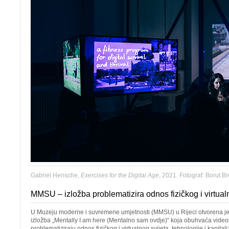
Gabriel Hensche,
Exercises for the Digital Age
, 2021. Fotograf: Borut B
MMSU – izložba problematizira odnos fizičkog i virtual
U Muzeju moderne i suvremene umjetnosti (MMSU) u Rijeci otvorena 
izložba „Mentally I am here (Mentalno sam ovdje)“ koja obuhvaća videoi
problematiziraju odnos fizičkog i virtualnog svijeta, tehnologije i kapita