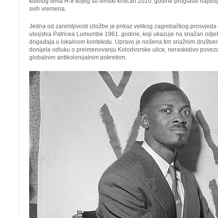
kultnog filma
H-8
kojeg su filmski kritičari 2020. godine proglasili najbo
svih vremena.
Jedna od zanimljivosti izložbe je prikaz velikog zagrebačkog prosvje
ubojstva Patricea Lumumbe 1961. godine, koji ukazuje na snažan odjek 
događaja u lokalnom kontekstu. Upravo je nošena tim snažnim društven
donijela odluku o preimenovanju Kolodvorske ulice, neraskidivo povezav
globalnim antikolonijalnim pokretom.