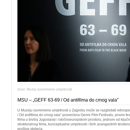
Izvor: Muzej suvremene umjetnosti
MSU – „GEFF 63-69 / Od antifilma do crnog vala”
U Muzeju suvremene umjetnosti u Zagrebu može se razgledati retrospe
/ Od antifilma do crnog vala” posvećena Genre Film Festivalu, prvom fe
filma u bivšoj Jugoslaviji i istočnoeuropskom prostoru, jednom od ključn
strukturalnog filma, konceptualne umjetnosti i širih avangardnih tenden
prošlog stoljeća.