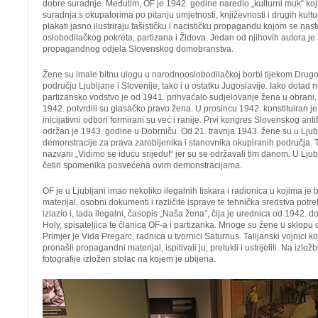
dobre suradnje. Međutim, OF je 1942. godine naredio „kulturni muk“ koj
suradnja s okupatorima po pitanju umjetnosti, književnosti i drugih kultu
plakati jasno ilustriraju fašističku i nacističku propagandu kojom se nasto
oslobodilačkog pokreta, partizana i Židova. Jedan od njihovih autora je 
propagandnog odjela Slovenskog domobranstva.
Žene su imale bitnu ulogu u narodnooslobodilačkoj borbi tijekom Drugo
području Ljubljane i Slovenije, tako i u ostatku Jugoslavije. Iako dotad 
partizansko vodstvo je od 1941. prihvaćalo sudjelovanje žena u obrani
1942. potvrdili su glasačko pravo žena. U prosincu 1942. konstituiran je A
inicijativni odbori formirani su već i ranije. Prvi kongres Slovenskog ant
održan je 1943. godine u Dobrniču. Od 21. travnja 1943. žene su u Ljub
demonstracije za prava zarobljenika i stanovnika okupiranih područja. 
nazvani „Vidimo se iduću srijedu!“ jer su se održavali tim danom. U Lju
četiri spomenika posvećena ovim demonstracijama.
OF je u Ljubljani imao nekoliko ilegalnih tiskara i radionica u kojima je
materijal, osobni dokumenti i različite isprave te tehnička sredstva potre
izlazio i, tada ilegalni, časopis „Naša žena“, čija je urednica od 1942. d
Holy, spisateljica te članica OF-a i partizanka. Mnoge su žene u sklopu o
Primjer je Vida Pregarc, radnica u tvornici Saturnus. Talijanski vojnici 
pronašli propagandni materijal, ispitivali ju, pretukli i ustrijelili. Na izl
fotografije izložen stolac na kojem je ubijena.