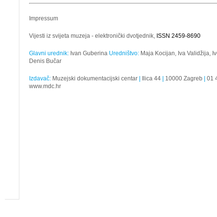
Impressum
Vijesti iz svijeta muzeja - elektronički dvotjednik,
ISSN 2459-8690
Glavni urednik:
Ivan Guberina
Uredništvo:
Maja Kocijan, Iva Validžija, 
Denis Bučar
Izdavač:
Muzejski dokumentacijski centar
|
Ilica 44
|
10000 Zagreb
|
01 
www.mdc.hr