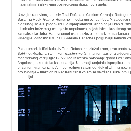
materijalnim i afektivnim posljedicama digitalnog svijeta.
U svojim radovima, kolektiv Total Refusal s Giselom Carbajal Rodríguez
Susanna Flock, Gabriel Hensche i riječka umjetnica Petra Mrša dotiču s
digitalnog svijeta, progovaraju o isprepletenosti tehnologije i kapitalizm
ali također traže moguća mjesta napuknuća, zajedništva i kreativnog prež
kapitalističko doba. Radovi umjetnika na izložbi medijski se naslanjaju 
videoigre, odnosno u slučaju Gabriela Henschea poigravaju formom kra
Pseudomarksistički kolektiv Total Refusal na izložbi premijerno predsta
Sublime
. Realiziran tehnikom
machinime
(snimanjem zaslona videoigr
modificiranoj verziji igre GTA V, rad inscenira potapanje grada Los Sant
Angelesa, nakon dolaska tsunamija. U naraciji umjetnici isprepliću tem
brisanjem granica između hiperrealnog i stvarnog, dok glitch – simptom k
proizvodnje – funkcionira kao trenutak u kojem se savršena slika lomi i 
potencijal.