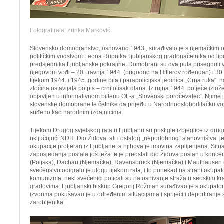
Fotografirala: Zrinka Marković
Slovensko domobranstvo, osnovano 1943., surađivalo je s njemačkim o
političkim vodstvom Leona Rupnika, ljubljanskog gradonačelnika od lipn
predsjednika Ljubljanske pokrajine. Domobrani su dva puta prisegnuli 
njegovom vođi – 20. travnja 1944. (prigodno na Hitlerov rođendan) i 30. 
tijekom 1944. i 1945. godine bila i parapolicijska jedinica „Crna ruka“, 
zločina ostavljala potpis – crni otisak dlana. Iz rujna 1944. potječe izlož
objavljen u informativnom biltenu OF-a „Slovenski poročevalec“. Njime 
slovenske domobrane te četnike da prijeđu u Narodnooslobodilačku vojs
suđeno kao narodnim izdajnicima.
Tijekom Drugog svjetskog rata u Ljubljanu su pristigle izbjeglice iz drug
uključujući NDH. Dio Židova, ali i ostalog „nepodobnog“ stanovništva, je
okupacije protjeran iz Ljubljane, a njihova je imovina zaplijenjena. Sit
zaposjedanja postala još teža te je preostali dio Židova poslan u konce
(Poljska), Dachau (Njemačka), Ravensbrück (Njemačka) i Mauthausen (Au
svećenstvo odigralo je ulogu tijekom rata, i to ponekad na strani okupat
komunizma, neki svećenici poticali su na osnivanje straža u seoskim kraje
gradovima. Ljubljanski biskup Gregorij Rožman surađivao je s okupato
izvorima pokušavao je u određenim situacijama i spriječiti deportiranje
zarobljenika.