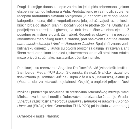
Drugi dio knjige donosi recepte za rimska jela i pića pripremana tijek
eksperimentalnog kuhanja u Vidu. Predstavljeno je i 27 novih, suvremen
recepata nadahnutih slavnom Apicijevom „kuharicom“
De re coquinaria
kategorije: mesna, riblja i vegetarijanska jela, odražavajući raznolikost
krških brda do slatkih, slanih i bočatih voda te plodne doline. Unutar sv
podijeljena na predjela i glavna jela, dok deserti čine zasebnu cjelinu. Z
posebno osmišljen jelovnik Za hrabre!. Recepti su objavljeni i u posebno
Naronitani
Arheološkog muzeja Narona, pod naslovom
Coquina Naroni
naronitanska kuhinja
/
Ancient Naronitan Cuisine
. Spajajući znanstveni 
kulinarsku dimenziju, autori su otvorili prostor za daljnja istraživanja a
širem mediteranskom kontekstu, istovremeno kreiravši atraktivan edukat
može privući stručnjake, nastavnike, učenike i turiste.
Publikaciju su recenzirale Angelina Raičković Savić (Arheološki institut
Stemberger Flegar (PJP d.o.o., Slovenska Bistrica). Grafičko i vizualno 
tisak izradio je Dominik Glučina (Duplo više d.o.o., Makarska), lekturu
(Morana, obrt za izdavačke djelatnosti, Osijek), a engleski prijevod Duš
Izložba i publikacija ostvarene su sredstvima Arheološkog muzeja Naron
Ministarstva kulture i medija, Dubrovačko-neretvanske županije, Grada 
Sinergija različitosti: arheologija krajolika i tehnološke tradicije u Konti
Hrvatskoj
(SirAkt) (Next Generation EU-NPOO) pri Institutu za arheologi
(Arheološki muzej Narona)