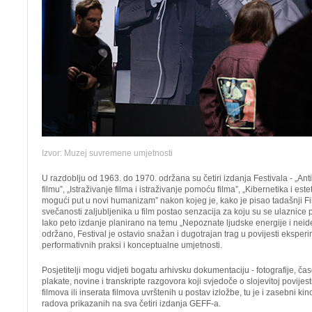
Izvor: Muzej suvremene umjetnosti
U razdoblju od 1963. do 1970. održana su četiri izdanja Festivala - „Anti
filmu”, „Istraživanje filma i istraživanje pomoću filma”, „Kibernetika i est
mogući put u novi humanizam” nakon kojeg je, kako je pisao tadašnji F
svečanosti zaljubljenika u film postao senzacija za koju su se ulaznice
Iako peto izdanje planirano na temu „Nepoznate ljudske energije i neident
održano, Festival je ostavio snažan i dugotrajan trag u povijesti eksper
performativnih praksi i konceptualne umjetnosti.
Posjetitelji mogu vidjeti bogatu arhivsku dokumentaciju - fotografije, ča
plakate, novine i transkripte razgovora koji svjedoče o slojevitoj povijest
filmova ili inserata filmova uvrštenih u postav izložbe, tu je i zasebni ki
radova prikazanih na sva četiri izdanja GEFF-a.