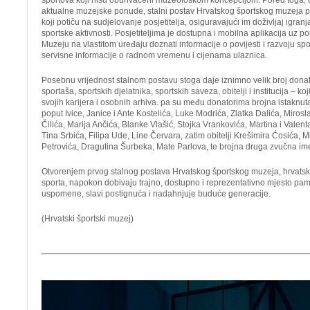
sportova koji nisu obuhvaćeni muzeološkom koncepcijom. Pored toga, 
aktualne muzejske ponude, stalni postav Hrvatskog športskog muzeja pr
koji potiču na sudjelovanje posjetitelja, osiguravajući im doživljaj igr
sportske aktivnosti. Posjetiteljima je dostupna i mobilna aplikacija uz 
Muzeju na vlastitom uređaju doznati informacije o povijesti i razvoju spor
servisne informacije o radnom vremenu i cijenama ulaznica.
Posebnu vrijednost stalnom postavu stoga daje iznimno velik broj donat
sportaša, sportskih djelatnika, sportskih saveza, obitelji i institucija – ko
svojih karijera i osobnih arhiva. pa su među donatorima brojna istaknu
poput Ivice, Janice i Ante Kostelića, Luke Modrića, Zlatka Dalića, Miros
Čilića, Marija Ančića, Blanke Vlašić, Stojka Vrankovića, Martina i Valen
Tina Srbića, Filipa Ude, Line Červara, zatim obitelji Krešimira Ćosića,
Petrovića, Dragutina Šurbeka, Mate Parlova, te brojna druga zvučna im
Otvorenjem prvog stalnog postava Hrvatskog športskog muzeja, hrvatski spor
sporta, napokon dobivaju trajno, dostupno i reprezentativno mjesto pam
uspomene, slavi postignuća i nadahnjuje buduće generacije.
(Hrvatski športski muzej)