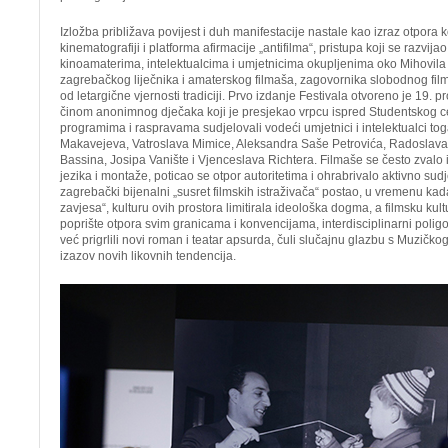
Izložba približava povijest i duh manifestacije nastale kao izraz otpora
kinematografiji i platforma afirmacije „antifilma“, pristupa koji se razv
kinoamaterima, intelektualcima i umjetnicima okupljenima oko Mihovila
zagrebačkog liječnika i amaterskog filmaša, zagovornika slobodnog f
od letargične vjernosti tradiciji. Prvo izdanje Festivala otvoreno je 19. 
činom anonimnog dječaka koji je presjekao vrpcu ispred Studentskog cen
programima i raspravama sudjelovali vodeći umjetnici i intelektualci t
Makavejeva, Vatroslava Mimice, Aleksandra Saše Petrovića, Radoslava
Bassina, Josipa Vanište i Vjenceslava Richtera. Filmaše se često zvalo 
jezika i montaže, poticao se otpor autoritetima i ohrabrivalo aktivno sud
zagrebački bijenalni „susret filmskih istraživača“ postao, u vremenu kada 
zavjesa“, kulturu ovih prostora limitirala ideološka dogma, a filmsku kul
poprište otpora svim granicama i konvencijama, interdisciplinarni polig
već prigrlili novi roman i teatar apsurda, čuli slučajnu glazbu s Muzičkoga
izazov novih likovnih tendencija.