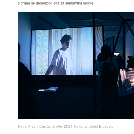
s druge se desenzibilizira za semantiku radnje.
Petra Mrša,
I Can Save Her
, 2024. Fotograf: Borut Brozović