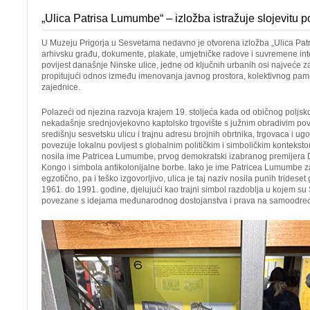
„Ulica Patrisa Lumumbe“ – izložba istražuje slojevitu p
U Muzeju Prigorja u Sesvetama nedavno je otvorena izložba „Ulica Pat
arhivsku građu, dokumente, plakate, umjetničke radove i suvremene inter
povijest današnje Ninske ulice, jedne od ključnih urbanih osi najveće z
propitujući odnos između imenovanja javnog prostora, kolektivnog pamće
zajednice.
Polazeći od njezina razvoja krajem 19. stoljeća kada od običnog poljsko
nekadašnje srednjovjekovno kaptolsko trgovište s južnim obradivim pov
središnju sesvetsku ulicu i trajnu adresu brojnih obrtnika, trgovaca i ugo
povezuje lokalnu povijest s globalnim političkim i simboličkim konteksto
nosila ime Patricea Lumumbe, prvog demokratski izabranog premijera
Kongo i simbola antikolonijalne borbe. Iako je ime Patricea Lumumbe 
egzotično, pa i teško izgovorljivo, ulica je taj naziv nosila punih tridese
1961. do 1991. godine, djelujući kao trajni simbol razdoblja u kojem su 
povezane s idejama međunarodnog dostojanstva i prava na samoodre