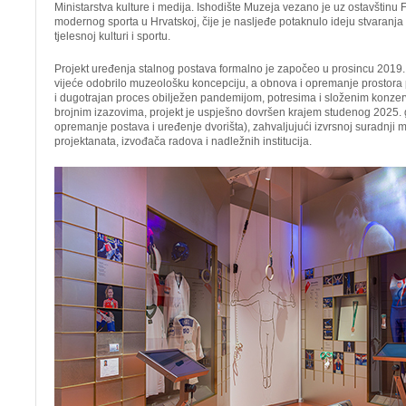
Ministarstva kulture i medija. Ishodište Muzeja vezano je uz ostavštinu F
modernog sporta u Hrvatskoj, čije je nasljeđe potaknulo ideju stvaran
tjelesnoj kulturi i sportu.
Projekt uređenja stalnog postava formalno je započeo u prosincu 2019
vijeće odobrilo muzeološku koncepciju, a obnova i opremanje prostora
i dugotrajan proces obilježen pandemijom, potresima i složenim konzer
brojnim izazovima, projekt je uspješno dovršen krajem studenog 2025. 
opremanje postava i uređenje dvorišta), zahvaljujući izvrsnoj suradnji 
projektanata, izvođača radova i nadležnih institucija.