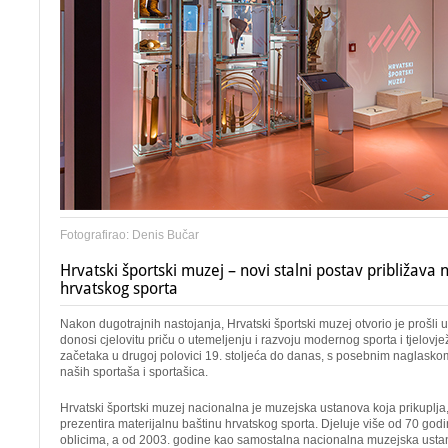
Fotografirao: Denis Bučar
Hrvatski športski muzej – novi stalni postav približava
hrvatskog sporta
Nakon dugotrajnih nastojanja, Hrvatski športski muzej otvorio je prošli ut
donosi cjelovitu priču o utemeljenju i razvoju modernog sporta i tjelovj
začetaka u drugoj polovici 19. stoljeća do danas, s posebnim naglask
naših sportaša i sportašica.
Hrvatski športski muzej nacionalna je muzejska ustanova koja prikuplja,
prezentira materijalnu baštinu hrvatskog sporta. Djeluje više od 70 god
oblicima, a od 2003. godine kao samostalna nacionalna muzejska usta