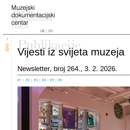
HR
|
EN
Publikacije
mdc
Vijesti iz svijeta muzeja
Newsletter, broj 264., 3. 2. 2026.
#1
|
#2
|
#3
|
#4
|
#5
|
#6