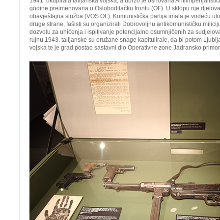
1941. okupirala talijanska vojska, a ubrzo je osnovana Antiimperijalističk
godine preimenovana u Oslobodilačku frontu (OF). U sklopu nje djelova
obavještajna služba (VOS OF). Komunistička partija imala je vodeću ulo
druge strane, fašisti su organizirali Dobrovoljnu antikomunističku milici
dozvolu za uhićenja i ispitivanje potencijalno osumnjičenih za sudjelov
rujnu 1943. talijanske su oružane snage kapitulirale, da bi potom Ljub
vojska te je grad postao sastavni dio Operativne zone Jadransko primor