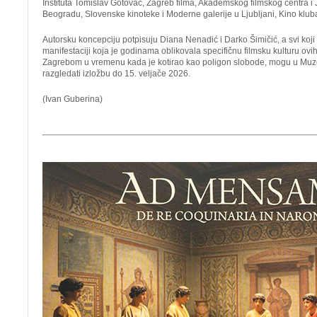
Instituta Tomislav Gotovac, Zagreb filma, Akademskog filmskog centra i
Beogradu, Slovenske kinoteke i Moderne galerije u Ljubljani, Kino kluba S
Autorsku koncepciju potpisuju Diana Nenadić i Darko Šimičić, a svi koji 
manifestaciji koja je godinama oblikovala specifičnu filmsku kulturu ovih
Zagrebom u vremenu kada je kotirao kao poligon slobode, mogu u Muz
razgledati izložbu do 15. veljače 2026.
(Ivan Guberina)