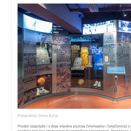
Fotografirao: Denis Bučar
Prostor raspolaže i s dvije vrijedne pozicije (Vremeplov i Svlačionica) 