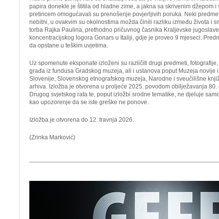
papira donekle je štitila od hladne zime, a jakna sa skrivenim džepom i v
pretincem omogućavali su prenošenje povjerljivih poruka. Neki predmeti
nebitni, u ovakvim su okolnostima možda činili razliku između života i sm
torba Rajka Paulina, prethodno pričuvnog časnika Kraljevske jugoslav
koncentracijskog logora Gonars u Italiji, gdje je proveo 9 mjeseci. Pred
da opstane u teškim uvjetima.
Uz spomenute eksponate izloženi su različiti drugi predmeti, fotografije
građa iz fundusa Gradskog muzeja, ali i ustanova poput Muzeja novije 
Slovenije, Slovenskog etnografskog muzeja, Narodne i sveučilišne knji
arhiva. Izložba je otvorena u proljeće 2025. povodom obilježavanja 80.
Drugog svjetskog rata te, poput izložbi srodne tematike, ne djeluje samo
kao upozorenje da se iste greške ne ponove.
Izložba je otvorena do 12. travnja 2026.
(Zrinka Marković)