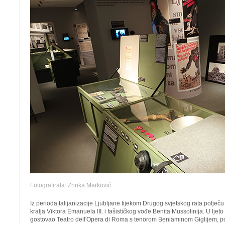
Fotografirala: Zrinka Marković
Iz perioda talijanizacije Ljubljane tijekom Drugog svjetskog rata potječu
kralja Viktora Emanuela III. i fašističkog vođe Benita Mussolinija. U ljeto
gostovao Teatro dell'Opera di Roma s tenorom Beniaminom Giglijem, po