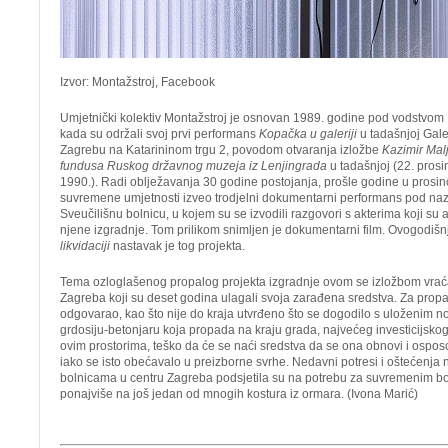
Izvor: Montažstroj, Facebook
Umjetnički kolektiv Montažstroj je osnovan 1989. godine pod vodstvom
kada su održali svoj prvi performans
Kopačka u galeriji
u tadašnjoj Gale
Zagrebu na Katarininom trgu 2, povodom otvaranja izložbe
Kazimir Malj
fundusa Ruskog državnog muzeja iz Lenjingrada
u tadašnjoj (22. prosi
1990.). Radi oblježavanja 30 godine postojanja, prošle godine u prosin
suvremene umjetnosti izveo trodjelni dokumentarni performans pod nazi
Sveučilišnu bolnicu, u kojem su se izvodili razgovori s akterima koji su a
njene izgradnje. Tom prilikom snimljen je dokumentarni film. Ovogodišn
likvidaciji
nastavak je tog projekta.
Tema ozloglašenog propalog projekta izgradnje ovom se izložbom vraća
Zagreba koji su deset godina ulagali svoja zarađena sredstva. Za propas
odgovarao, kao što nije do kraja utvrđeno što se dogodilo s uloženim 
grdosiju-betonjaru koja propada na kraju grada, najvećeg investicijsko
ovim prostorima, teško da će se naći sredstva da se ona obnovi i ospos
iako se isto obećavalo u preizborne svrhe. Nedavni potresi i oštećenja n
bolnicama u centru Zagreba podsjetila su na potrebu za suvremenim bo
ponajviše na još jedan od mnogih kostura iz ormara. (Ivona Marić)