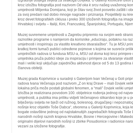
izgradnje boljega svijeta za svakoga čovjeka. U Galeriji Klovićevi dvori 
kroz izložbu fotografija pod nazivom
Od oka k srcu
našeg uvaženog konz
umjetnosti Miljenka Domijana, koji je čitav svoj život posvetio zaštiti i ob
za svoj predani rad dobio mnoge nagrade i priznanja. Posjetitelji su kre
kroz devet fotografskih ciklusa i preko 300 izloženih fotografija na ima
Hrvatskoj i svijetu – Italiji, Kini, Francuskoj, Španjolskoj, Portugalu, Nje
Muzej suvremene umjetnosti u Zagrebu pripremio na svojim web stran
raznolike programe s namjerom da korisnike „educiraju, potaknu na ra
umjetnosti i inspiriraju za vlastito kreativno stvaralaštvo“. Tu je
MSU prir
kratkoj formi tumači publici određene pojmove s kojima se susreće pri
umjetničkih radova iz fundusa MSU-a,
MSU od doma
koji kroz primjer
umjetnika pruža publici ideje za inspiraciju i primjere za stvaranje vlas
mali i veliki koji uključuje zajedničku aktivnost djece od 5 do 13 godina i 
članova obitelji.
Muzej grada Koprivnice u suradnji s Galerijom Ivan Večenaj u Goli pripr
radova Ivana Večenaja pod nazivom „Z on kraj Drave – mali čovjek velik
lokalna priča može postati globalni fenomen, a “mali” čovjek veliki umjetn
Izložba je realizirana povodom 100. obljetnice rođenja jednog od najve
umjetnosti, a publika ima priliku vidjeti Večenajevo slikarstvo koje je u p
bilježenju svijeta ne bježi od ružnog, bolesnog, drugačijeg i nepoznatog
nošnje kroz objektiv Toše Dabca“, otvorena u Galeriji Koprivnica, koja kr
bogate ostavštine jednog od najistaknutijih zagrebačkih fotografa Toše
narodnih nošnji raznih krajeva Hrvatske, Bosne i Hercegovine i Makedo
originalni dijelovi narodnih nošnji iz zbirke Posudionice i radionice naro
vezani za izložene fotografije.