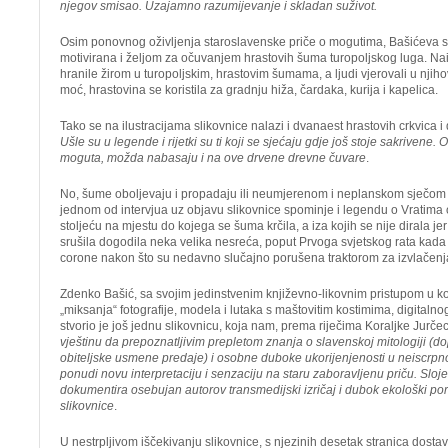
njegov smisao. Uzajamno razumijevanje i skladan suživot.
Osim ponovnog oživljenja staroslavenske priče o mogutima, Bašićeva sl
motivirana i željom za očuvanjem hrastovih šuma turopoljskog luga. Nai
hranile žirom u turopoljskim, hrastovim šumama, a ljudi vjerovali u njiho
moć, hrastovina se koristila za gradnju hiža, čardaka, kurija i kapelica.
Tako se na ilustracijama slikovnice nalazi i dvanaest hrastovih crkvica 
Ušle su u legende i rijetki su ti koji se sjećaju gdje još stoje sakrivene. On
moguta, možda nabasaju i na ove drvene drevne čuvare
.
No, šume oboljevaju i propadaju ili neumjerenom i neplanskom sječom 
jednom od intervjua uz objavu slikovnice spominje i legendu o Vratima 
stoljeću na mjestu do kojega se šuma krčila, a iza kojih se nije dirala jer
srušila dogodila neka velika nesreća, poput Prvoga svjetskog rata kada i
corone nakon što su nedavno slučajno porušena traktorom za izvlačenja
Zdenko Bašić, sa svojim jedinstvenim književno-likovnim pristupom u ko
„miksanja“ fotografije, modela i lutaka s maštovitim kostimima, digitalnog
stvorio je još jednu slikovnicu, koja nam, prema riječima Koraljke Jurč
vještinu da prepoznatljivim prepletom znanja o slavenskoj mitologiji (
obiteljske usmene predaje) i osobne duboke ukorijenjenosti u neiscrpno
ponudi novu interpretaciju i senzaciju na staru zaboravljenu priču. Slojevi
dokumentira osebujan autorov transmedijski izričaj i dubok ekološki por
slikovnice
.
U nestrpljivom iščekivanju slikovnice, s njezinih desetak stranica dosta