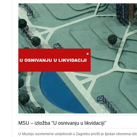
MSU – izložba "U osnivanju u likvidaciji"
U Muzeju suvremene umjetnosti u Zagrebu prošli je tjedan otvorena izl