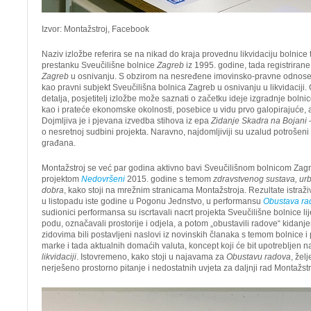
Izvor: Montažstroj, Facebook
Naziv izložbe referira se na nikad do kraja provednu likvidaciju bolnic
prestanku Sveučilišne bolnice
Zagreb
iz 1995. godine, tada registriran
Zagreb
u osnivanju. S obzirom na nesređene imovinsko-pravne odnose o
kao pravni subjekt Sveučilišna bolnica Zagreb u osnivanju u likvidaciji.
detalja, posjetitelj izložbe može saznati o začetku ideje izgradnje bolnice
kao i prateće ekonomske okolnosti, posebice u vidu prvo galopirajuće, a
Dojmljiva je i pjevana izvedba stihova iz epa
Zidanje Skadra na Bojani
–
o nesretnoj sudbini projekta. Naravno, najdomljiviji su uzalud potrošeni
građana.
Montažstroj se već par godina aktivno bavi Sveučilišnom bolnicom Zagre
projektom
Nedovršeni
2015. godine s temom
zdravstvenog sustava, ur
dobra
, kako stoji na mrežnim stranicama Montažstroja. Rezultate istraži
u listopadu iste godine u Pogonu Jednstvo, u performansu
Obustava ra
sudionici performansa su iscrtavali nacrt projekta Sveučilišne bolnice li
podu, označavali prostorije i odjela, a potom „obustavili radove“ kidanj
zidovima bili postavljeni naslovi iz novinskih članaka s temom bolnice i
marke i tada aktualnih domaćih valuta, koncept koji će bit upotrebljen n
likvidaciji
. Istovremeno, kako stoji u najavama za
Obustavu radova
, žel
nerješeno prostorno pitanje i nedostatnih uvjeta za daljnji rad Montažstr