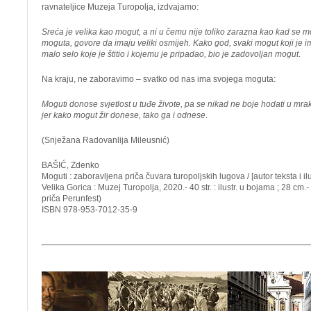
ravnateljice Muzeja Turopolja, izdvajamo:
Sreća je velika kao mogut, a ni u čemu nije toliko zarazna kao kad se m
moguta, govore da imaju veliki osmijeh. Kako god, svaki mogut koji je im
malo selo koje je štitio i kojemu je pripadao, bio je zadovoljan mogut
.
Na kraju, ne zaboravimo – svatko od nas ima svojega moguta:
Moguti donose svjetlost u tuđe živote, pa se nikad ne boje hodati u mrak
jer kako mogut žir donese, tako ga i odnese
.
(Snježana Radovanlija Mileusnić)
BAŠIĆ, Zdenko
Moguti : zaboravljena priča čuvara turopoljskih lugova / [autor teksta i il
Velika Gorica : Muzej Turopolja, 2020.- 40 str. : ilustr. u bojama ; 28 cm.
priča Perunfest)
ISBN 978-953-7012-35-9