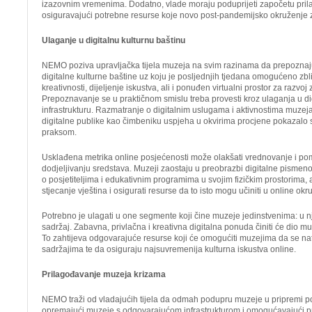
izazovnim vremenima. Dodatno, vlade moraju poduprijeti započetu pri
osiguravajući potrebne resurse koje novo post-pandemijsko okruženje z
Ulaganje u digitalnu kulturnu baštinu
NEMO poziva upravljačka tijela muzeja na svim razinama da prepoznaju 
digitalne kulturne baštine uz koju je posljednjih tjedana omogućeno zbli
kreativnosti, dijeljenje iskustva, ali i ponuđen virtualni prostor za razvoj
Prepoznavanje se u praktičnom smislu treba provesti kroz ulaganja u dig
infrastrukturu. Razmatranje o digitalnim uslugama i aktivnostima muze
digitalne publike kao čimbeniku uspjeha u okvirima procjene pokazalo
praksom.
Usklađena metrika online posjećenosti može olakšati vrednovanje i pom
dodjeljivanju sredstava. Muzeji zaostaju u preobrazbi digitalne pismenos
o posjetiteljima i edukativnim programima u svojim fizičkim prostorima, 
stjecanje vještina i osigurati resurse da to isto mogu učiniti u online okr
Potrebno je ulagati u one segmente koji čine muzeje jedinstvenima: u nj
sadržaj. Zabavna, privlačna i kreativna digitalna ponuda činiti će dio m
To zahtijeva odgovarajuće resurse koji će omogućiti muzejima da se nat
sadržajima te da osiguraju najsuvremenija kulturna iskustva online.
Prilagođavanje muzeja krizama
NEMO traži od vladajućih tijela da odmah podupru muzeje u pripremi p
opremajući muzeje s odgovarajućom infrastrukturom i omogućavajući 