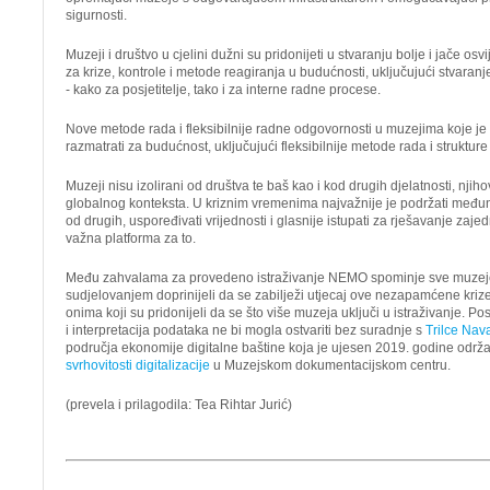
sigurnosti.
Muzeji i društvo u cjelini dužni su pridonijeti u stvaranju bolje i jače osvi
za krize, kontrole i metode reagiranja u budućnosti, uključujući stvaran
- kako za posjetitelje, tako i za interne radne procese.
Nove metode rada i fleksibilnije radne odgovornosti u muzejima koje je
razmatrati za budućnost, uključujući fleksibilnije metode rada i struktu
Muzeji nisu izolirani od društva te baš kao i kod drugih djelatnosti, njih
globalnog konteksta. U kriznim vremenima najvažnije je podržati međun
od drugih, uspoređivati vrijednosti i glasnije istupati za rješavanje zaj
važna platforma za to.
Među zahvalama za provedeno istraživanje NEMO spominje sve muzeje 
sudjelovanjem doprinijeli da se zabilježi utjecaj ove nezapamćene kriz
onima koji su pridonijeli da se što više muzeja uključi u istraživanje. P
i interpretacija podataka ne bi mogla ostvariti bez suradnje s
Trilce Nav
područja ekonomije digitalne baštine koja je ujesen 2019. godine održ
svrhovitosti digitalizacije
u Muzejskom dokumentacijskom centru.
(prevela i prilagodila: Tea Rihtar Jurić)