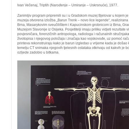
Ivan Večenaj, Triptih (Narođenje – Umiranje – Uskrsnuće), 1977.
Zanimljiv program pripremili su i u Gradskom muzej Bjelovar u kojem 
muzeja otvorena izložba „Barun Trenk – novo lice legende“, realiziran
Brna, Masarykovim sveučilištem i Kapucinskom grobnicom iz Brna, Gr
Muzejom Slavonije iz Osijeka. Posjetitelji imaju priliku vidjeti rezultate
povjesničara, forenzičnih antropologa, radiologa i računalnih stručnjak
životopisa i njegovog položaja i značaja kao vojskovođe, uz pomoć rač
printeva rekonstruiraju kako je barun izgledao u vrijeme kada je došao k
temelju CT snimaka njegovih tjelesnih ostataka otkrivaju od kakvih je bol
ozljede zadobio u bitkama.