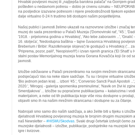
Hrvatski povijesni muzej ili „najljepša barokna palača“ na Gornjem grad
pošteđen u nedavnom potresu – dobio je crvenu oznaku – NEUPORABL
na posljedice izazvane potresom i mjere predostrožnosti tijekom epidem
dalje virtualno 0-24 h trudimo biti dostupni našim posjetiteljima.
Našoj publici i javnosti želimo ukazati na raznovrsne izložbe i značaj te
muzej do sada prezentirao u Palači Muzeja ('Domovinski rat', ''45.', 'Dadoh
'1918. - prijelomna godina u Hrvatskoj', 'Ako tebe zaboravim ...', 'Gnali
16. stoljeća', 'Nedostupna baština – tajne čuvaonica Hrvatskog povijesno
Breberium / Bribir: Razotkrivanje slojeva') te gostujući u Hrvatskoj ('... za 
'Priprema, pozor, pali!', 'Neopisivo!!!') i izvan njenih granica ('El Shatt' 
stalni postav Memorijalnog muzeja Ivana Gorana Kovačića koji će od sa
javnosti.
Izložbe održavane u Palači prezentiramo na svojim mrežnim stranicama 
podsjećajući Vas na neke stare sadržaje. Tu su i brojne virtualne izložbe,
'Bio jednom jedan kralj ... izbori '45.', 'Conversio Sancti Pauli Apostoli ..
2020.', 'Mirogoj - galerija spomenika preminulima', 'Navik on živi ki zgine
Smerdjakova' ... Izložbe su popraćene publikacijama – katalozima i vo
materijalom, a neke od tih publikacija koje više nisu dostupne u prodaji
objavili smo ih na našim mrežnim stranicama i dostupne su za čitanje.
Nabrojali smo samo dio naših sadržaja, a ako želite biti u tijeku s izlo
djelatnosti Hrvatskog povijesnog muzeja te brojnim drugim muzejskim ak
naš Newsletter –
#HISMUSkodvas
. Svaki drugi četvrtak izdvojit ćemo 
muzejske djelatnosti – izložbe, publikacije, podsjetnike na muzejski fundus
igre i kvizove.