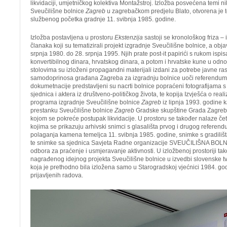
likvidaciji, umjetničkog kolektiva Montažstroj. Izložba posvećena temi 
Sveučilišne bolnice
Zagreb
u zagrebačkom predjelu Blato, otvorena je
službenog početka gradnje 11. svibnja 1985. godine.
Izložba postavljena u prostoru
Ekstenzija
sastoji se kronološkog friza –
članaka koji su tematizirali projekt izgradnje Sveučilišne bolnice, a obja
srpnja 1980. do 28. srpnja 1995. Njih prate post-it papirići s rukom ispi
konvertibilnog dinara, hrvatskog dinara, a potom i hrvatske kune u od
stolovima su izloženi propagandni materijali izdani za potrebe javne ra
samodoprinosa građana Zagreba za izgradnju bolnice uoči referendum
dokumetnacije predstavljeni su nacrti bolnice popraćeni fotografijama s gr
sjednica i aktera iz društveno-političkog života, te kopija Izvješća o reali
programa izgradnje Sveučilišne bolnice
Zagreb
iz lipnja 1993. godine k
prestanku Sveučilišne bolnice
Zagreb
Gradske skupštine Grada Zagreba
kojom se pokreće postupak likvidacije. U prostoru se također nalaze četi
kojima se prikazuju arhivski snimci s glasališta prvog i drugog referen
polaganja kamena temeljca 11. svibnja 1985. godine, snimke s gradiliš
te snimke sa sjednica Savjeta Radne organizacije SVEUČILIŠNA BOL
odbora za praćenje i usmjeravanje aktivnosti. U izložbenoj prostoriji ta
nagrađenog idejnog projekta Sveučilišne bolnice u izvedbi slovenske tv
koja je prethodno bila izložena samo u Starogradskoj vjećnici 1984. god
prijavljenih radova.