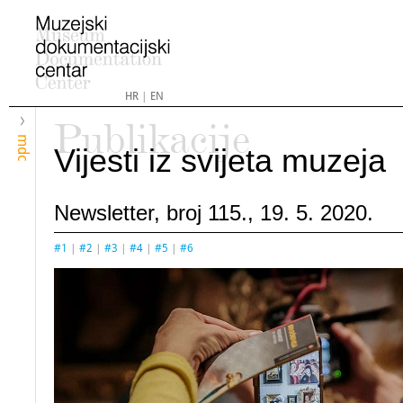
HR
|
EN
Publikacije
mdc
Vijesti iz svijeta muzeja
Newsletter, broj 115., 19. 5. 2020.
#1
|
#2
|
#3
|
#4
|
#5
|
#6