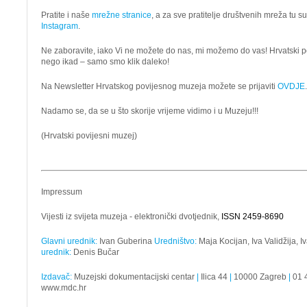
Pratite i naše
mrežne stranice
, a za sve pratitelje društvenih mreža tu 
Instagram
.
Ne zaboravite, iako Vi ne možete do nas, mi možemo do vas! Hrvatski p
nego ikad – samo smo klik daleko!
Na Newsletter Hrvatskog povijesnog muzeja možete se prijaviti
OVDJE
.
Nadamo se, da se u što skorije vrijeme vidimo i u Muzeju!!!
(Hrvatski povijesni muzej)
Impressum
Vijesti iz svijeta muzeja - elektronički dvotjednik,
ISSN 2459-8690
Glavni urednik:
Ivan Guberina
Uredništvo:
Maja Kocijan, Iva Validžija, 
urednik:
Denis Bučar
Izdavač:
Muzejski dokumentacijski centar
|
Ilica 44
|
10000 Zagreb
|
01 
www.mdc.hr