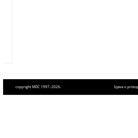
copyright MDC 1997.-2026.
Izjava o pristu