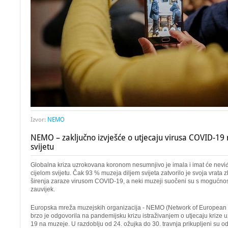
Izvor:
NEMO
NEMO – zaključno izvješće o utjecaju virusa COVID-19 
svijetu
Globalna kriza uzrokovana koronom nesumnjivo je imala i imat će nevi
cijelom svijetu. Čak 93 % muzeja diljem svijeta zatvorilo je svoja vrata
širenja zaraze virusom COVID-19, a neki muzeji suočeni su s mogućnost
zauvijek.
Europska mreža muzejskih organizacija - NEMO (Network of European
brzo je odgovorila na pandemijsku krizu istraživanjem o utjecaju kriz
19 na muzeje. U razdoblju od 24. ožujka do 30. travnja prikupljeni su o