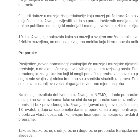
svoju vidljivost na internetu, reagirajući na opću povećanu vidljivost dig
internetu.
9. Ljudi dolaze u muzeje zbog edukacije koju muzej pruža i sadržaja o 
uključeni u istraživanje izvijestili su da su pored društvenih medija naj
online publikom edukacijski materijali i materijali vezani uz zbirke, uključ
10. Istraživanje je pokazalo kako su muzeji u svojem mrežnom obliku v
fizičkim muzejima, no nedostaje valjana metrika koja bi vrednovala onli
Preporuke
Posljedice „novog normalnog“ zaokupljat će muzeje i muzejske djelatni
predstoje, a dotaknuti će se gotovo svih aspekata muzejskog posla. P
trenutnog kriznog iskustva koji bi mogli pomoći u preobrazbi muzeja u p
segmente svojih zajednica trenutno su u središtu stručnih rasprava. Pr
se nalazimo zahtijeva veća ulaganja i revidirane mjere uspjeha.
Na temelju rezultata dobivenih istraživanjem, NEMO je donio preporuke 
muzeja na svim razinama. Iako se čini da su preporuke samorazumljive 
domisliti i bez provedenog istraživanja, odgovori od gotovo tisuću muz
13 hrvatskih, daju čvršće temelje danim preporukama u argumentiranju 
u borbi za vlastiti opstanak i koji svojim financijerima moraju opravdati d
programe.
Tako su kratkoročne, srednjoročne i dugoročne preporuke Europske mr
sljedeće: