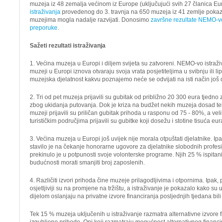
muzeja iz 48 zemalja većinom iz Europe (uključujući svih 27 članica Eu
istraživanja
provedenog do 3. travnja na 650 muzeja iz 41 zemlje pokazal
muzejima mogla nadalje razvijati. Donosimo
završne rezultate NEMO-vo
preporuke
.
Sažeti rezultati istraživanja
1. Većina muzeja u Europi i diljem svijeta su zatvoreni. NEMO-vo istra
muzeji u Europi iznova otvaraju svoja vrata posjetiteljima u svibnju ili li
muzejska djelatnost kakvu poznajemo neće se odvijati na isti način jo
2. Tri od pet muzeja prijavili su gubitak od približno 20 300 eura tjedn
zbog ukidanja putovanja. Dok je kriza na budžet nekih muzeja dosad te
muzeji prijavili su priličan gubitak prihoda u rasponu od 75 - 80%, a veli
turističkim područjima prijavili su gubitke koji dosežu i stotine tisuća eur
3. Većina muzeja u Europi još uvijek nije morala otpuštati djelatnike. Ipa
stavilo je na čekanje honorarne ugovore za djelatnike slobodnih profesij
prekinulo je u potpunosti svoje volonterske programe. Njih 25 % ispitan
budućnosti morati smanjiti broj zaposlenih.
4. Različiti izvori prihoda čine muzeje prilagodljivima i otpornima. Ipak, 
osjetljiviji su na promjene na tržištu, a istraživanje je pokazalo kako su
dijelom oslanjaju na privatne izvore financiranja posljednjih tjedana bili r
Tek 15 % muzeja uključenih u istraživanje razmatra alternativne izvore fi