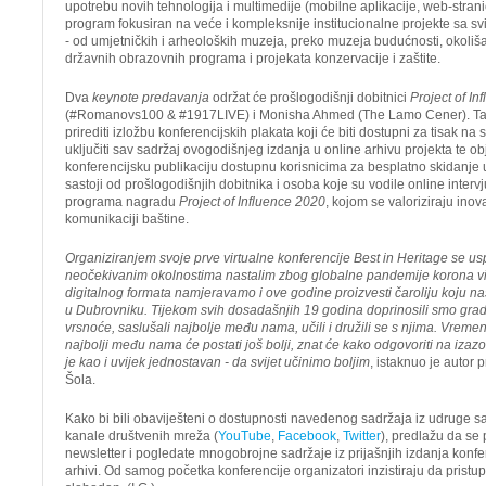
upotrebu novih tehnologija i multimedije (mobilne aplikacije, web-strani
program fokusiran na veće i kompleksnije institucionalne projekte sa s
- od umjetničkih i arheoloških muzeja, preko muzeja budućnosti, okoliša
državnih obrazovnih programa i projekata konzervacije i zaštite.
Dva
keynote predavanja
održat će prošlogodišnji dobitnici
Project of In
(#Romanovs100 & #1917LIVE) i Monisha Ahmed (The Lamo Cener). Tako
prirediti izložbu konferencijskih plakata koji će biti dostupni za tisak na
uključiti sav sadržaj ovogodišnjeg izdanja u online arhivu projekta te ob
konferencijsku publikaciju dostupnu korisnicima za besplatno skidanje u 
sastoji od prošlogodišnjih dobitnika i osoba koje su vodile online intervj
programa nagradu
Project of Influence 2020
, kojom se valoriziraju inovac
komunikaciji baštine.
Organiziranjem svoje prve virtualne konferencije Best in Heritage se us
neočekivanim okolnostima nastalim zbog globalne pandemije korona v
digitalnog formata namjeravamo i ove godine proizvesti čaroliju koju na
u Dubrovniku. Tijekom svih dosadašnjih 19 godina doprinosili smo gradnji
vrsnoće, saslušali najbolje među nama, učili i družili se s njima. Vreme
najbolji među nama će postati još bolji, znat će kako odgovoriti na izazo
je kao i uvijek jednostavan - da svijet učinimo boljim
, istaknuo je autor 
Šola.
Kako bi bili obaviješteni o dostupnosti navedenog sadržaja iz udruge sa
kanale društvenih mreža (
YouTube
,
Facebook
,
Twitter
), predlažu da se 
newsletter i pogledate mnogobrojne sadržaje iz prijašnjih izdanja konfe
arhivi. Od samog početka konferencije organizatori inzistiraju da pristu