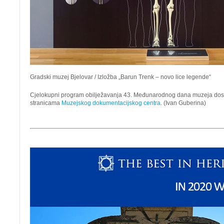
Gradski muzej Bjelovar / Izložba „Barun Trenk – novo lice legende“
Cjelokupni program obilježavanja 43. Međunarodnog dana muzeja dos
stranicama
Muzejskog dokumentacijskog centra
. (Ivan Guberina)