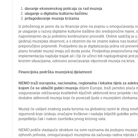
davanje ekonomskog poticaja za rad muzeja
ulaganje u digitalnu kulturnu baštinu
prilagođavanje muzeja krizama
Iz priloženog je jasno da su financije prve na popisu u omogućavanju 
je ulaganje u razvoj digitalne kulturne baštine dio srednjoročne mjere,
napominjemo da ju potrebno kontinuirano provoditi. Online sadržaj je 
(jedina) muzejska stvarnost, a s obzirom da ne znamo kakva nas budućn
preporučljivo pripremiti. Podsjetimo da je digitalizacija jedna od prevent
planu hrvatski muzeji imaju još dosta posla. Posljednja preporučena mje
implementacija najdulje trajati ali i čiji će učinci biti najdugotrajniji je
kriznim situacijama, odnosno povećavanje otpornosti muzeja na krize.
Financijska podrška muzejskoj djelatnosti
NEMO traži europska, nacionalna, regionalna i lokalna tijela za adek
kojom će se ublažiti gubici muzeja
diljem Europe, traži jamstvo plaća 
osiguravanje održavanja kvalitetnih ključnih aktivnosti kroz projekte i k
dodatne aktivnosti muzeja koje će povezati ljude s muzejskim zbirkama
Muzeji će uslijed znatnog pada turizma na globalnoj razini te zbog nov
sigurnosti koje iziskuju značajne troškove i nadalje bilježiti gubitke pr
posjetitelja čak i nakon završetka prvog kriznog vala.
NEMO potiče vladajuće strukture na svim razinama da podupru muzeje
njihovih prihoda, omogućavajući muzejima da sačuvaju radna mjesta i s