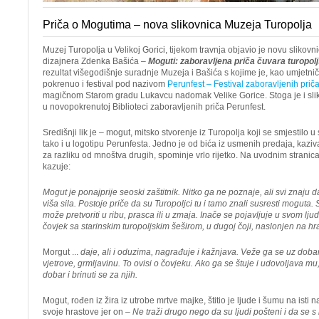
Priča o Mogutima – nova slikovnica Muzeja Turopolja
Muzej Turopolja u Velikoj Gorici, tijekom travnja objavio je novu slikovni
dizajnera Zdenka Bašića –
Moguti: zaboravljena priča čuvara turopol
rezultat višegodišnje suradnje Muzeja i Bašića s kojime je, kao umjetni
pokrenuo i festival pod nazivom
Perunfest – Festival zaboravljenih prič
magičnom Starom gradu Lukavcu nadomak Velike Gorice. Stoga je i slik
u novopokrenutoj Biblioteci zaboravljenih priča Perunfest.
Središnji lik je – mogut, mitsko stvorenje iz Turopolja koji se smjestilo u 
tako i u logotipu Perunfesta. Jedno je od bića iz usmenih predaja, kaziv
za razliku od mnoštva drugih, spominje vrlo rijetko. Na uvodnim stranic
kazuje:
Mogut je ponajprije seoski zaštitnik. Nitko ga ne poznaje, ali svi znaju d
viša sila. Postoje priče da su Turopoljci tu i tamo znali susresti moguta
može pretvoriti u ribu, prasca ili u zmaja. Inače se pojavljuje u svom lju
čovjek sa starinskim turopoljskim šeširom, u dugoj čoji, naslonjen na hra
Morgut ...
daje, ali i oduzima, nagrađuje i kažnjava. Veže ga se uz dobar 
vjetrove, grmljavinu. To ovisi o čovjeku. Ako ga se štuje i udovoljava mu
dobar i brinuti se za njih.
Mogut, rođen iz žira iz utrobe mrtve majke, štitio je ljude i šumu na isti nači
svoje hrastove jer on –
Ne traži drugo nego da su ljudi pošteni i da se s 