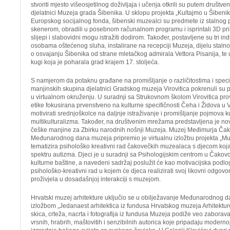
stvoriti mjesto višeosjetilnog doživljaja i učenja otkrili su putem društve
djelatnici Muzeja grada Šibenika. U sklopu projekta „Kultajmo u Šibenik
Europskog socijalnog fonda, šibenski muzealci su predmete iz stalnog 
skenerom, obradili u posebnom računalnom programu i isprintali 3D prin
slijepi i slabovidni mogu istražiti dodirom. Također, postavljene su tri i
osobama oštećenog sluha, instalirane na recepciji Muzeja, dijelu stalnog
o osvajanju Šibenika od strane mletačkog admirala Vettora Pisanija, te u 
kugi koja je poharala grad krajem 17. stoljeća.
S namjerom da potaknu građane na promišljanje o različitostima i spec
manjinskih skupina djelatnici Gradskog muzeja Virovitica pokrenuli su
u virtualnom okruženju. U suradnji sa Strukovnom školom Virovitica pr
etike fokusirana prvenstveno na kulturne specifičnosti Čeha i Židova u Vir
motivirati srednjoškolce na daljnje istraživanje i promišljanje pojmova ku
multikulturalizma. Također, na društvenim mrežama predstavljena je no
češke manjine za Zbirku narodnih nošnji Muzeja. Muzej Međimurja Č
Međunarodnog dana muzeja pripremio je virtualnu izložbu projekta „
tematizira psihološko kreativni rad čakovečkih muzealaca s djecom ko
spektru autizma. Djeci je u suradnji sa Psihologijskim centrom u Čakovcu 
kulturne baštine, a navedeni sadržaj poslužit će kao motivacijska podlog
psihološko-kreativni rad u kojem će djeca realizirati svoj likovni odgovor
proživjela u dosadašnjoj interakciji s muzejom.
Hrvatski muzej arhitekture uključio se u obilježavanje Međunarodnog 
izložbom „Jedanaest arhitektica iz fundusa Hrvatskog muzeja Arhitektu
skica, crteža, nacrta i fotografija iz fundusa Muzeja podiže veo zaborav
vrsnih, hrabrih, maštovitih i senzibilnih autorica koje pripadaju moderno