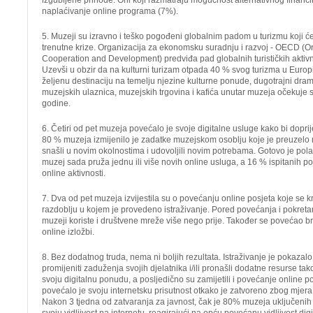
izgubljene prihode. Oni koji razmatraju mogućnost alternativnog financi
naplaćivanje online programa (7%).
5. Muzeji su izravno i teško pogođeni globalnim padom u turizmu koji će
trenutne krize. Organizacija za ekonomsku suradnju i razvoj - OECD (O
Cooperation and Development) predviđa pad globalnih turističkih aktivn
Uzevši u obzir da na kulturni turizam otpada 40 % svog turizma u Europi,
željenu destinaciju na temelju njezine kulturne ponude, dugotrajni dra
muzejskih ulaznica, muzejskih trgovina i kafića unutar muzeja očekuje 
godine.
6. Četiri od pet muzeja povećalo je svoje digitalne usluge kako bi doprij
80 % muzeja izmijenilo je zadatke muzejskom osoblju koje je preuzelo
snašli u novim okolnostima i udovoljili novim potrebama. Gotovo je pola 
muzej sada pruža jednu ili više novih online usluga, a 16 % ispitanih p
online aktivnosti.
7. Dva od pet muzeja izvijestila su o povećanju online posjeta koje se 
razdoblju u kojem je provedeno istraživanje. Pored povećanja i pokretanj
muzeji koriste i društvene mreže više nego prije. Također se povećao bro
online izložbi.
8. Bez dodatnog truda, nema ni boljih rezultata. Istraživanje je pokazalo
promijeniti zaduženja svojih djelatnika i/ili pronašli dodatne resurse tak
svoju digitalnu ponudu, a posljedično su zamijetili i povećanje online
povećalo je svoju internetsku prisutnost otkako je zatvoreno zbog mjera 
Nakon 3 tjedna od zatvaranja za javnost, čak je 80% muzeja uključenih 