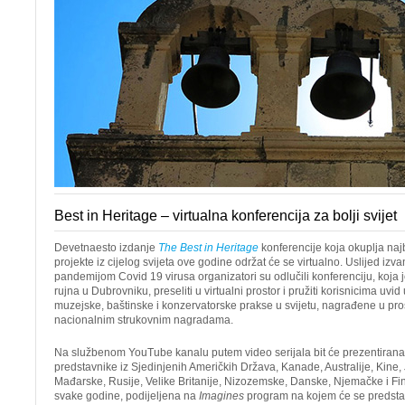
Best in Heritage – virtualna konferencija za bolji svijet
Devetnaesto izdanje
The Best in Heritage
konferencije koja okuplja naj
projekte iz cijelog svijeta ove godine održat će se virtualno. Uslijed izv
pandemijom Covid 19 virusa organizatori su odlučili konferenciju, koja 
rujna u Dubrovniku, preseliti u virtualni prostor i pružiti korisnicima uvid 
muzejske, baštinske i konzervatorske prakse u svijetu, nagrađene u pr
nacionalnim strukovnim nagradama.
Na službenom YouTube kanalu putem video serijala bit će prezentirana 
predstavnike iz Sjedinjenih Američkih Država, Kanade, Australije, Kine,
Mađarske, Rusije, Velike Britanije, Nizozemske, Danske, Njemačke i Fins
svake godine, podijeljena na
Imagines
program na kojem će se predstavi