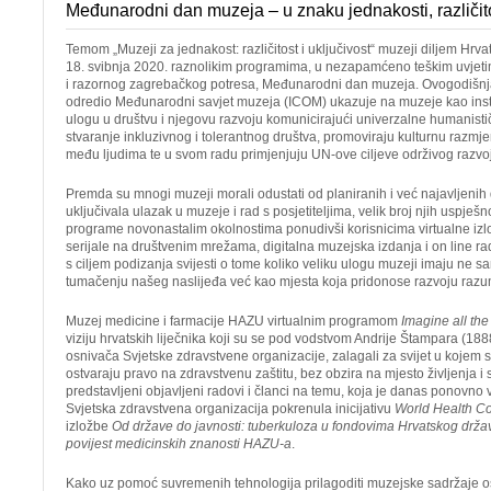
Međunarodni dan muzeja – u znaku jednakosti, različitos
Temom „Muzeji za jednakost: različitost i uključivost“ muzeji diljem Hrvat
18. svibnja 2020. raznolikim programima, u nezapamćeno teškim uvjeti
i razornog zagrebačkog potresa, Međunarodni dan muzeja. Ovogodišnja
odredio Međunarodni savjet muzeja (ICOM) ukazuje na muzeje kao instit
ulogu u društvu i njegovu razvoju komunicirajući univerzalne humanistič
stvaranje inkluzivnog i tolerantnog društva, promoviraju kulturnu razmje
među ljudima te u svom radu primjenjuju UN-ove ciljeve održivog razvo
Premda su mnogi muzeji morali odustati od planiranih i već najavljeni
uključivala ulazak u muzeje i rad s posjetiteljima, velik broj njih uspješn
programe novonastalim okolnostima ponudivši korisnicima virtualne izl
serijale na društvenim mrežama, digitalna muzejska izdanja i on line 
s ciljem podizanja svijesti o tome koliko veliku ulogu muzeji imaju ne s
tumačenju našeg naslijeđa već kao mjesta koja pridonose razvoju razum
Muzej medicine i farmacije HAZU virtualnim programom
Imagine all th
viziju hrvatskih liječnika koji su se pod vodstvom Andrije Štampara (188
osnivača Svjetske zdravstvene organizacije, zalagali za svijet u kojem s
ostvaraju pravo na zdravstvenu zaštitu, bez obzira na mjesto življenja i s
predstavljeni objavljeni radovi i članci na temu, koja je danas ponovno 
Svjetska zdravstvena organizacija pokrenula inicijativu
World Health C
izložbe
Od države do javnosti: tuberkuloza u fondovima Hrvatskog drža
povijest medicinskih znanosti HAZU-a
.
Kako uz pomoć suvremenih tehnologija prilagoditi muzejske sadržaje o