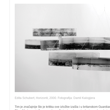
Edita Schubert, Horizonti, 2000. Fotografija: Damil Kalogjera
Tim je značajnije što je kritika ove izložbe izašla i u britanskom Guardi