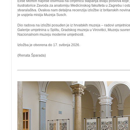
Elise Morton najviše osvrnula na činjenicu stapanja dvaju poslova koje 
ilustratorice Zavoda za anatomiju Medicinskog fakulteta u Zagrebu i os
stvaralaštva. Ovakva nam detaljna recenzija izložbe iz britanskih novin
je uspjela misija Muzeja Susch.
Dio radova na izložbi posuđen je iz hrvatskih muzeja – radovi umjetnice
Galerije umjetnina u Splitu, Gradskog muzeja u Virovitici, Muzeju suvr
Nacionalnom muzeju moderne umjetnosti.
Izložba je otvorena do 17. svibnja 2026.
(Renata Šparada)