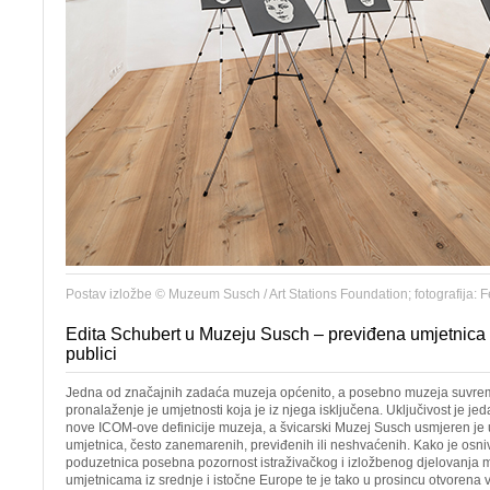
Postav izložbe © Muzeum Susch / Art Stations Foundation; fotografija: F
Edita Schubert u Muzeju Susch – previđena umjetnica 
publici
Jedna od značajnih zadaća muzeja općenito, a posebno muzeja suvre
pronalaženje je umjetnosti koja je iz njega isključena. Uključivost je j
nove ICOM-ove definicije muzeja, a švicarski Muzej Susch usmjeren je
umjetnica, često zanemarenih, previđenih ili neshvaćenih. Kako je osn
poduzetnica posebna pozornost istraživačkog i izložbenog djelovanja
umjetnicama iz srednje i istočne Europe te je tako u prosincu otvorena v