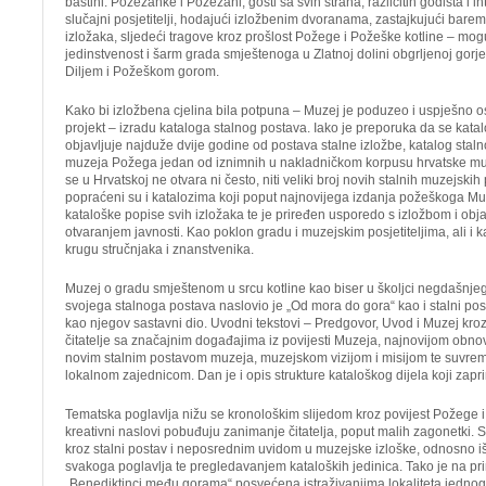
baštini. Požežanke i Požežani, gosti sa svih strana, različitih godišta i i
slučajni posjetitelji, hodajući izložbenim dvoranama, zastajkujući bar
izložaka, sljedeći tragove kroz prošlost Požege i Požeške kotline – mogu
jedinstvenost i šarm grada smještenoga u Zlatnoj dolini obgrljenoj gorj
Diljem i Požeškom gorom.
Kako bi izložbena cjelina bila potpuna – Muzej je poduzeo i uspješno os
projekt – izradu kataloga stalnog postava. Iako je preporuka da se kata
objavljuje najduže dvije godine od postava stalne izložbe, katalog st
muzeja Požega jedan od iznimnih u nakladničkom korpusu hrvatske muz
se u Hrvatskoj ne otvara ni često, niti veliki broj novih stalnih muzejskih
popraćeni su i katalozima koji poput najnovijega izdanja požeškoga Mu
kataloške popise svih izložaka te je priređen usporedo s izložbom i ob
otvaranjem javnosti. Kao poklon gradu i muzejskim posjetiteljima, ali i k
krugu stručnjaka i znanstvenika.
Muzej o gradu smještenom u srcu kotline kao biser u školjci negdašnj
svojega stalnoga postava naslovio je „Od mora do gora“ kao i stalni post
kao njegov sastavni dio. Uvodni tekstovi – Predgovor, Uvod i Muzej kroz
čitatelje sa značajnim događajima iz povijesti Muzeja, najnovijom obn
novim stalnim postavom muzeja, muzejskom vizijom i misijom te suvrem
lokalnom zajednicom. Dan je i opis strukture kataloškog dijela koji zapr
Tematska poglavlja nižu se kronološkim slijedom kroz povijest Požege i 
kreativni naslovi pobuđuju zanimanje čitatelja, poput malih zagonetki. 
kroz stalni postav i neposrednim uvidom u muzejske izloške, odnosno i
svakoga poglavlja te pregledavanjem kataloških jedinica. Tako je na pr
„Benediktinci među gorama“ posvećena istraživanjima lokaliteta jednog