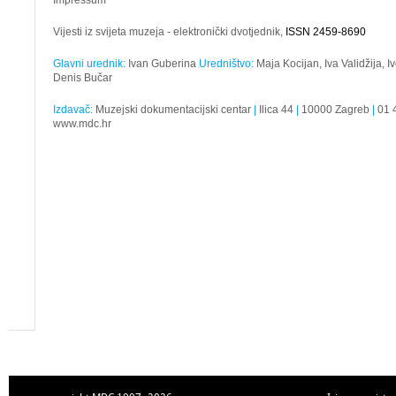
Impressum
Vijesti iz svijeta muzeja - elektronički dvotjednik,
ISSN 2459-8690
Glavni urednik:
Ivan Guberina
Uredništvo:
Maja Kocijan, Iva Validžija, 
Denis Bučar
Izdavač:
Muzejski dokumentacijski centar
|
Ilica 44
|
10000 Zagreb
|
01 
www.mdc.hr