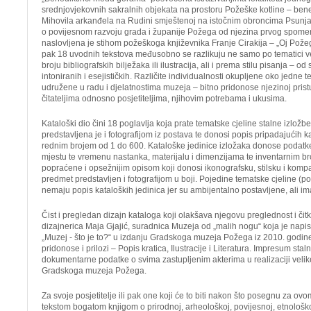
srednjovjekovnih sakralnih objekata na prostoru Požeške kotline – bened
Mihovila arkanđela na Rudini smještenoj na istočnim obroncima Psunja, 
o povijesnom razvoju grada i županije Požega od njezina prvog spome
naslovljena je stihom požeškoga književnika Franje Cirakija – „Oj Požeg
pak 18 uvodnih tekstova međusobno se razlikuju ne samo po tematici ve
broju bibliografskih bilježaka ili ilustracija, ali i prema stilu pisanja – o
intoniranih i esejističkih. Različite individualnosti okupljene oko jedne t
udružene u radu i djelatnostima muzeja – bitno pridonose njezinoj pristu
čitateljima odnosno posjetiteljima, njihovim potrebama i ukusima.
Kataloški dio čini 18 poglavlja koja prate tematske cjeline stalne izložbe
predstavljena je i fotografijom iz postava te donosi popis pripadajućih k
rednim brojem od 1 do 600. Kataloške jedinice izložaka donose podatke 
mjestu te vremenu nastanka, materijalu i dimenzijama te inventarnim b
popraćene i opsežnijim opisom koji donosi ikonografsku, stilsku i kompar
predmet predstavljen i fotografijom u boji. Pojedine tematske cjeline (po
nemaju popis kataloških jedinica jer su ambijentalno postavljene, ali i
Čist i pregledan dizajn kataloga koji olakšava njegovu preglednost i čitko
dizajnerica Maja Gjajić, suradnica Muzeja od „malih nogu“ koja je napisal
„Muzej - što je to?“ u izdanju Gradskoga muzeja Požega iz 2010. godine.
pridonose i prilozi – Popis kratica, Ilustracije i Literatura. Impresum sta
dokumentarne podatke o svima zastupljenim akterima u realizaciji velike
Gradskoga muzeja Požega.
Za svoje posjetitelje ili pak one koji će to biti nakon što posegnu za ov
tekstom bogatom knjigom o prirodnoj, arheološkoj, povijesnoj, etnološkoj