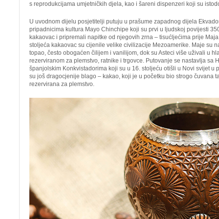
s reprodukcijama umjetničkih djela, kao i šareni dispenzeri koji su istodo
U uvodnom dijelu posjetitelji putuju u prašume zapadnog dijela Ekvado
pripadnicima kultura Mayo Chinchipe koji su prvi u ljudskoj povijesti 350
kakaovac i pripremali napitke od njegovih zrna – tisućljećima prije Maja
stoljeća kakaovac su cijenile velike civilizacije Mezoamerike. Maje su n
topao, često obogaćen čilijem i vanilijom, dok su Asteci više uživali u h
rezerviranom za plemstvo, ratnike i trgovce. Putovanje se nastavlja s
španjolskim Konkvistadorima koji su u 16. stoljeću otišli u Novi svijet u 
su još dragocjenije blago – kakao, koji je u početku bio strogo čuvana 
rezervirana za plemstvo.