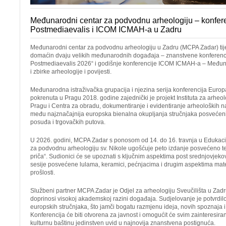
Međunarodni centar za podvodnu arheologiju – konfer
Postmediaevalis i ICOM ICMAH-a u Zadru
Međunarodni centar za podvodnu arheologiju u Zadru (MCPA Zadar) tij
domaćin dvaju velikih međunarodnih događaja – znanstvene konferenc
Postmediaevalis 2026“ i godišnje konferencije ICOM ICMAH-a – Među
i zbirke arheologije i povijesti.
Međunarodna istraživačka grupacija i njezina serija konferencija Euro
pokrenuta u Pragu 2018. godine zajednički je projekt Instituta za arheo
Pragu i Centra za obradu, dokumentiranje i evidentiranje arheoloških 
među najznačajnija europska bienalna okupljanja stručnjaka posvećeni
posuđa i trgovačkih putova.
U 2026. godini, MCPA Zadar s ponosom od 14. do 16. travnja u Edukaci
za podvodnu arheologiju sv. Nikole ugošćuje peto izdanje posvećeno 
priča“. Sudionici će se upoznati s ključnim aspektima post srednjovjeko
sesije posvećene lulama, keramici, pećnjacima i drugim aspektima mate
prošlosti.
Službeni partner MCPA Zadar je Odjel za arheologiju Sveučilišta u Zadru
doprinosi visokoj akademskoj razini događaja. Sudjelovanje je potvrdilo 
europskih stručnjaka, što jamči bogatu razmjenu ideja, novih spoznaja i i
Konferencija će biti otvorena za javnost i omogućit će svim zainteresiran
kulturnu baštinu jedinstven uvid u najnovija znanstvena postignuća.