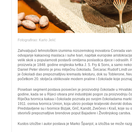
Fotografirao: Karlo Jelić
Zahvaljujući tehnološkim izumima nizozemskog inovatora Conrada van 
odvajanje kakaovog maslaca i suhe tvari, napitak europske aristokracije
velik skok u popularnosti postavši omiljena poslastica djece i odraslih.
proizvela je 1848. godine engleska tvrtka J. S. Fry & Sons, a samo neko
Daniel Peter stvorio je prvu mliječnu čokoladu. Švicarac Rudolf Lindt uv
je čokoladi dao prepoznatljivu kremastu teksturu, dok su Toblerone, Neu
početkom 20. stoljeća oblikovale modern praline i čokolade koje pozna
Poseban segment postava posvećen je proizvodnji čokolade u Hrvatsko
godine, kada se u Rijeci otvara prvi industrijski pogon za proizvodnju č
Riječka tvornica kakaa i čokolade poznata po svojim čokoladama marki 
1911. osniva tvornica Union, koja ubrzo postaje kraljevski dvorski dobavl
Predstavljene su i tvornice Bizjak, Grič, Kandit, Zvečevo i Kraš, koje su o
stvorivši prepoznatljive brendove poput Bajadere i Životinjskog carstva.
Kustos izložbe i autor postava je Marko Španjol, a izložba se može razg