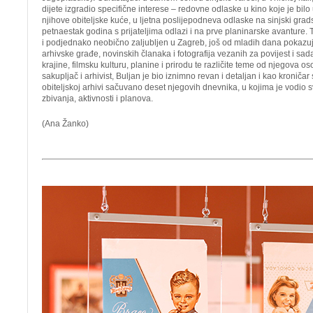
dijete izgradio specifične interese – redovne odlaske u kino koje je bilo
njihove obiteljske kuće, u ljetna poslijepodneva odlaske na sinjski grad
petnaestak godina s prijateljima odlazi i na prve planinarske avanture. T
i podjednako neobično zaljubljen u Zagreb, još od mladih dana pokazuj
arhivske građe, novinskih članaka i fotografija vezanih za povijest i sad
krajine, filmsku kulturu, planine i prirodu te različite teme od njegova 
sakupljač i arhivist, Buljan je bio iznimno revan i detaljan i kao kroniča
obiteljskoj arhivi sačuvano deset njegovih dnevnika, u kojima je vodio
zbivanja, aktivnosti i planova.
(Ana Žanko)