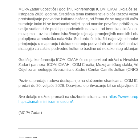
MCPA Zadar ugostit će i godišnju konferenciju ICOM ICMAH, koja će se 
listopada 2026. godine. Središnja tema konferencije bit će izazovi veza
predstavljanje podvodne kulturne baštine, pri čemu će se naglasiti važ
suradnje kako bi se fascinantni svijet ispod morske površine približio ja
sesija sudionici će pratiti put podvodnih nalaza – od trenutka otkrića do 
muzejima – uz istodobno istraživanje utjecaja promjenjivih morskih i o
potopljena arheološka nalazišta. Sudionici će istražiti najnovije tehnolo
primjenjuju u mapiranju i dokumentiranju podvodnih arheoloških nalazišt
strategije za zaštitu podvodne kulturne baštine od nezakonitog uklanjanj
Godišnja konferencija ICOM ICMAH će se po prvi put održati u Hrvatsko
Zadar i partnera: ICOM ICMAH, ICOM Croatia, Muzej antičkog stakla, Ar
Odjel za arheologiju Sveučilišta u Zadru i Centar Camille Jullian (CNRS
Poziv za predaju radova dostupan je na službenim stranicama ICOM I
predati do 20. veljače 2026. Obavijesti o prihvaćanju bit će objavljene 
Sve detalje možete pronaći na službenim stranicama:
https://www.euro
https://icmah.mini.icom.museum/
.
(MCPA Zadar)