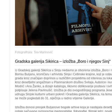
Fotografirala: Tea Marinović
Gradska galerija Sikirica – izložba „Boro i njegov Sinj“
U Gradskoj galeriji Sikirica u Sinju nedavno je otvorena izložba „Boro 
Borisu Buljanu, kroničaru i arhivistu Sinja i Cetinske krajine, koji je ost
grada kroz značajan doprinos u različitim projektima od interesa za lo
kroz desetljetni angažman u Planinarskom društvu Svilaja. Autorice i k
Modrić i Ana Žanko, a dizajn kataloga, likovno oblikovanje postava i svi
potpisuje Jelena Pavlinušić. Izložba je dio ovogodišnjeg programa Jese
udruga Sinjski kulturni urbani pokret i Gradska galerija Sikirica, na temu
se može pogledati do 31. siječnja u radno vrijeme Galerije.
Izložba donosi presjek Buljanove bogate arhive koja je nastajala desetl
ostale sačuvane raznorazne memorabilije, fotografije, filmski letci, novinsk