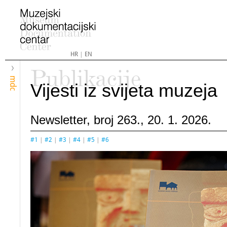
HR
|
EN
Publikacije
mdc
Vijesti iz svijeta muzeja
Newsletter, broj 263., 20. 1. 2026.
#1
|
#2
|
#3
|
#4
|
#5
|
#6