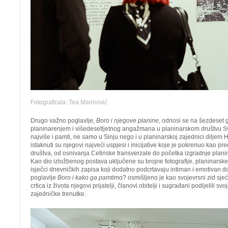
Fotografirala: Tea Marinović
Drugo važno poglavlje,
Boro i njegove planine
, odnosi se na šezdeset 
planinarenjem i višedesetljetnog angažmana u planinarskom društvu Sv
najviše i pamti, ne samo u Sinju nego i u planinarskoj zajednici diljem 
istaknuti su njegovi najveći uspjesi i inicijative koje je pokrenuo kao pr
društva, od osnivanja Cetinske transverzale do početka izgradnje plan
Kao dio izložbenog postava uključene su brojne fotografije, planinarsk
isječci dnevničkih zapisa koji dodatno podcrtavaju intiman i emotivan dož
poglavlje
Boro i kako ga pamtimo
? osmišljeno je kao svojevrsni zid sjeć
crtica iz života njegovi prijatelji, članovi obitelji i sugrađani podijelili
zajedničke trenutke.