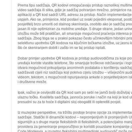
Prema tipu sadržaja, QR kodovi omogućavaju pristup raznolikoj multimedi
video sadržaja ili slika, gdje je sadržaj pohranjen mrežno, primjerice na 
aplikaciji a QR kod sadrži URL adresu za pristup. Način implementacij
uspjeh. Ako se, primjerice, kōd postavi uz svaki pojedini eksponat, post
posjetitelj brzo umoriti od stalnog skeniranja, osobito ako je sadržaj pr
jasan ili nije optimiziran za mobilne uređaje. S druge strane, jedan univ
izložbu može biti praktičan, ali smanjuje mogućnost praćenja interesa p
sadržaja. Zbog toga se u praksi pokazao često učinkovitijim hibridni pr
selektivnu upotrebu QR kodova na ključnim točkama izložbe, uz jasnu k
što će skeniranjem dobiti i zašto im se taj pristup isplati.
Dobar primjer upotrebe QR kodova je pristup audiovodičima za koje posje
uređaja koriste vlastite telefone, što smanjuje troškove održavanja i logis
otvara mogućnost prikupljanja anonimnih podataka o korištenju sadrža
sadržavati cijeli niz sadržaja koji pokriva cijelu izložbu – višejezični a
videom, tekstom, s mogućnosti ispunjavanja ankete o posjetiteljskom isk
i društvene mreže.
Ipak, važno je osvijestiti da QR kod sam po sebi ne jamči bolji doživljaj 
ulaznu točku. Kvaliteta sadržaja, jasnoća poruke i način na koji je kod u
presudni su za to hoće li digitalni sloj obogatiti ili opteretiti posjet.
Iz muzejske perspektive, na tržištu postoje brojne opcije za implemen
sadržaje. Statički ili dinamički kodovi – nepromjenjivih ili promjenjivih
sigurnijih a s druge manje fleksibilnih ili fleksibilnih, a potencijalno ma
providera za generiranje preporučljivo je koristiti pouzdane kompanije
Code Monkeyja, a izuzetno fleksibilni multimedijski audiovodič može pru