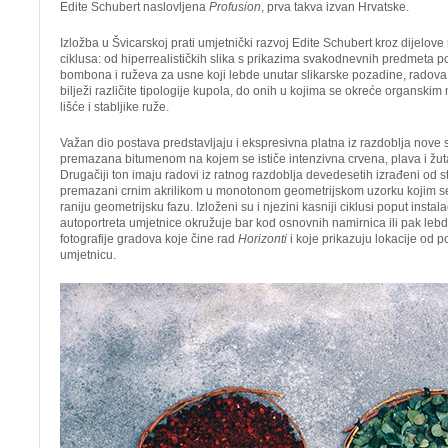
Edite Schubert naslovljena
Profusion
, prva takva izvan Hrvatske.
Izložba u Švicarskoj prati umjetnički razvoj Edite Schubert kroz dijelove
ciklusa: od hiperrealističkih slika s prikazima svakodnevnih predmeta p
bombona i ruževa za usne koji lebde unutar slikarske pozadine, radova u
bilježi različite tipologije kupola, do onih u kojima se okreće organskim m
lišće i stabljike ruže.
Važan dio postava predstavljaju i ekspresivna platna iz razdoblja nove
premazana bitumenom na kojem se ističe intenzivna crvena, plava i žut
Drugačiji ton imaju radovi iz ratnog razdoblja devedesetih izrađeni od s
premazani crnim akrilikom u monotonom geometrijskom uzorku kojim se
raniju geometrijsku fazu. Izloženi su i njezini kasniji ciklusi poput instal
autoportreta umjetnice okružuje bar kod osnovnih namirnica ili pak leb
fotografije gradova koje čine rad
Horizonti
i koje prikazuju lokacije od
umjetnicu.