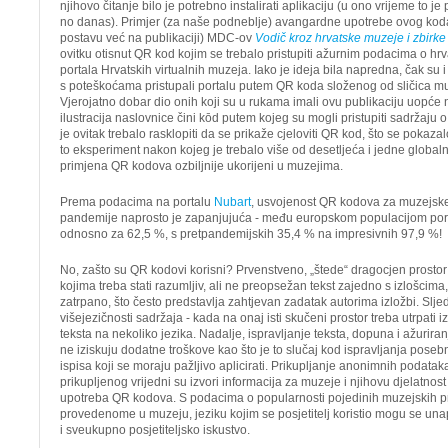
njihovo čitanje bilo je potrebno instalirati aplikaciju (u ono vrijeme to je
no danas). Primjer (za naše podneblje) avangardne upotrebe ovog koda
postavu već na publikaciji) MDC-ov
Vodič kroz hrvatske muzeje i zbirke
ovitku otisnut QR kod kojim se trebalo pristupiti ažurnim podacima o h
portala Hrvatskih virtualnih muzeja. Iako je ideja bila napredna, čak su i
s poteškoćama pristupali portalu putem QR koda složenog od sličica m
Vjerojatno dobar dio onih koji su u rukama imali ovu publikaciju uopće n
ilustracija naslovnice čini kōd putem kojeg su mogli pristupiti sadržaju 
je ovitak trebalo rasklopiti da se prikaže cjeloviti QR kod, što se pokazal
to eksperiment nakon kojeg je trebalo više od desetljeća i jedne globa
primjena QR kodova ozbiljnije ukorijeni u muzejima.
Prema podacima na portalu
Nubart
, usvojenost QR kodova za muzejske
pandemije naprosto je zapanjujuća - među europskom populacijom poras
odnosno za 62,5 %, s pretpandemijskih 35,4 % na impresivnih 97,9 %!
No, zašto su QR kodovi korisni? Prvenstveno, „štede“ dragocjen prosto
kojima treba stati razumljiv, ali ne preopsežan tekst zajedno s izlošcim
zatrpano, što često predstavlja zahtjevan zadatak autorima izložbi. Sl
višejezičnosti sadržaja - kada na onaj isti skučeni prostor treba utrpati izl
teksta na nekoliko jezika. Nadalje, ispravljanje teksta, dopuna i ažurira
ne iziskuju dodatne troškove kao što je to slučaj kod ispravljanja posebn
ispisa koji se moraju pažljivo aplicirati. Prikupljanje anonimnih podataka
prikupljenog vrijedni su izvori informacija za muzeje i njihovu djelatn
upotreba QR kodova. S podacima o popularnosti pojedinih muzejskih 
provedenome u muzeju, jeziku kojim se posjetitelj koristio mogu se unap
i sveukupno posjetiteljsko iskustvo.