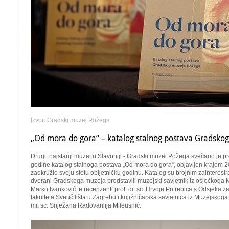
Izvor: Gradski muzej Požega
„Od mora do gora“ – katalog stalnog postava Gradsko
Drugi, najstariji muzej u Slavoniji - Gradski muzej Požega svečano je p
godine katalog stalnoga postava „Od mora do gora“, objavljen krajem 2
zaokružio svoju stotu obljetničku godinu. Katalog su brojnim zainteresir
dvorani Gradskoga muzeja predstavili muzejski savjetnik iz osječkoga 
Marko Ivanković te recenzenti prof. dr. sc. Hrvoje Potrebica s Odsjeka z
fakulteta Sveučilišta u Zagrebu i knjižničarska savjetnica iz Muzejsko
mr. sc. Snježana Radovanlija Mileusnić.