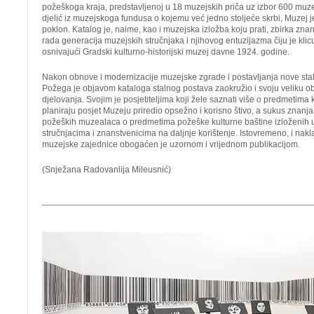
požeškoga kraja, predstavljenoj u 18 muzejskih priča uz izbor 600 muze
djelić iz muzejskoga fundusa o kojemu već jedno stoljeće skrbi, Muzej j
poklon. Katalog je, naime, kao i muzejska izložba koju prati, zbirka znan
rada generacija muzejskih stručnjaka i njihovog entuzijazma čiju je klic
osnivajući Gradski kulturno-historijski muzej davne 1924. godine.
Nakon obnove i modernizacije muzejske zgrade i postavljanja nove sta
Požega je objavom kataloga stalnog postava zaokružio i svoju veliku o
djelovanja. Svojim je posjetiteljima koji žele saznati više o predmetima ko
planiraju posjet Muzeju priredio opsežno i korisno štivo, a sukus znanja
požeških muzealaca o predmetima požeške kulturne baštine izloženih 
stručnjacima i znanstvenicima na daljnje korištenje. Istovremeno, i nak
muzejske zajednice obogaćen je uzornom i vrijednom publikacijom.
(Snježana Radovanlija Mileusnić)