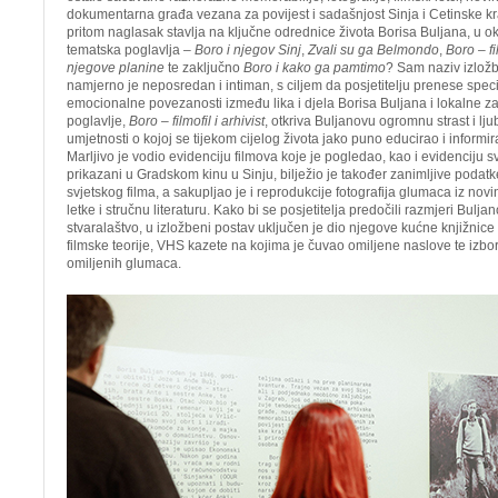
dokumentarna građa vezana za povijest i sadašnjost Sinja i Cetinske kr
pritom naglasak stavlja na ključne odrednice života Borisa Buljana, u ok
tematska poglavlja –
Boro i njegov Sinj
,
Zvali su ga Belmondo
,
Boro – fil
njegove planine
te zaključno
Boro i kako ga pamtimo
? Sam naziv izložb
namjerno je neposredan i intiman, s ciljem da posjetitelju prenese speci
emocionalne povezanosti između lika i djela Borisa Buljana i lokalne z
poglavlje,
Boro – filmofil i arhivist
, otkriva Buljanovu ogromnu strast i lj
umjetnosti o kojoj se tijekom cijelog života jako puno educirao i informirao
Marljivo je vodio evidenciju filmova koje je pogledao, kao i evidenciju sv
prikazani u Gradskom kinu u Sinju, bilježio je također zanimljive podatke
svjetskog filma, a sakupljao je i reprodukcije fotografija glumaca iz nov
letke i stručnu literaturu. Kako bi se posjetitelja predočili razmjeri Bulja
stvaralaštvo, u izložbeni postav uključen je dio njegove kućne knjižnic
filmske teorije, VHS kazete na kojima je čuvao omiljene naslove te izbor f
omiljenih glumaca.