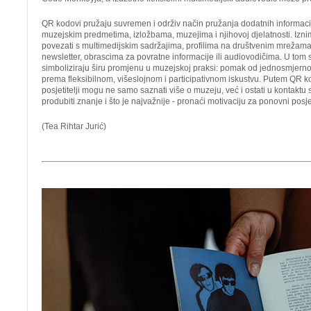
QR kodovi pružaju suvremen i održiv način pružanja dodatnih informacij
muzejskim predmetima, izložbama, muzejima i njihovoj djelatnosti. Iznim
povezati s multimedijskim sadržajima, profilima na društvenim mrežama
newsletter, obrascima za povratne informacije ili audiovodičima. U tom
simboliziraju širu promjenu u muzejskoj praksi: pomak od jednosmjerno
prema fleksibilnom, višeslojnom i participativnom iskustvu. Putem QR k
posjetitelji mogu ne samo saznati više o muzeju, već i ostati u kontaktu s
produbiti znanje i što je najvažnije - pronaći motivaciju za ponovni posje
(Tea Rihtar Jurić)