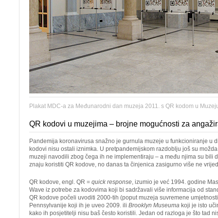
Plakat MDC-a za Međunarodni dan muzeja 2011. s QR kodom u Muzej
QR kodovi u muzejima – brojne mogućnosti za angažir
Pandemija koronavirusa snažno je gurnula muzeje u funkcioniranje u d
kodovi nisu ostali iznimka. U pretpandemijskom razdoblju još su možda vr
muzeji navodili zbog čega ih ne implementiraju – a među njima su bili d
znaju koristiti QR kodove, no danas ta činjenica zasigurno više ne vrijed
QR kodove, engl. QR =
quick response
, izumio je već 1994. godine Ma
Wave iz potrebe za kodovima koji bi sadržavali više informacija od sta
QR kodove počeli uvoditi 2000-tih (poput muzeja suvremene umjetnost
Pennsylvanije koji ih je uveo 2009. ili
Brooklyn Museuma
koji je isto uč
kako ih posjetitelji nisu baš često koristili. Jedan od razloga je što tad n