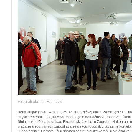
Fotografirala: Tea Marinović
Boris Buljan (1946. – 2023.) rođen je u Vrličkoj ulici u centru grada. Ota
sinjski remenar, a majka Anđa brinula je o domaćinstvu. Osnovnu školu i
Sinju, nakon čega je upisao Ekonomski fakultet u Zagrebu. Nakon par g
vraća se u rodni grad i zapošljava se u računovodstvu tadašnje konfekc
Jugoplastike). Odrastajući u samom centru sinjske varoši, u Vrličkoj kali,