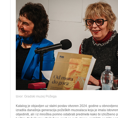
Izvor: Gradski muzej Požega
Katalog je objavljen uz stalni postav otvoren 2024. godine u obnovljeno
izradila današnja generacija požeških muzealaca koja je imala istovre
objediniti, ali i iz mnoštva pomno odabrati predmete kako bi izložbeno 