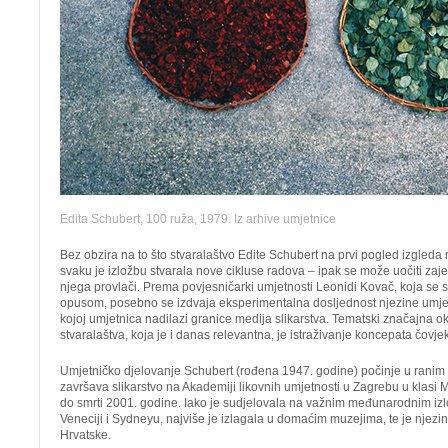
Edita Schubert, 100 ruža, 1979. Iz arhive umjetnice
Bez obzira na to što stvaralaštvo Edite Schubert na prvi pogled izgleda 
svaku je izložbu stvarala nove cikluse radova – ipak se može uočiti zaje
njega provlači. Prema povjesničarki umjetnosti Leonidi Kovač, koja se 
opusom, posebno se izdvaja eksperimentalna dosljednost njezine umjetn
kojoj umjetnica nadilazi granice medija slikarstva. Tematski značajna o
stvaralaštva, koja je i danas relevantna, je istraživanje koncepata čovjek
Umjetničko djelovanje Schubert (rođena 1947. godine) počinje u rani
završava slikarstvo na Akademiji likovnih umjetnosti u Zagrebu u klasi Mi
do smrti 2001. godine. Iako je sudjelovala na važnim međunarodnim iz
Veneciji i Sydneyu, najviše je izlagala u domaćim muzejima, te je njez
Hrvatske.