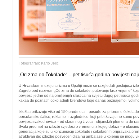
Fotografirao: Karlo Jelić
„Od zrna do čokolade“ – pet tisuća godina povijesti najo
U Hrvatskom muzeju turizma u Opatiji može se razgledati gostujuća iz
Zagreb pod nazivom „Od zrna do čokolade: putovanje kroz vrijeme“ koja 
povijesti jedne od najomiljenijih slastica na svijetu dugoj pet tisuća go
kakaa do poznatih čokoladnih brendova koje danas poznajemo i volimo
Izložba prikazuje više od 150 predmeta – posuđe za pripremu čokolade, 
porculanske šalice, reklame i razglednice, koji približavaju ne samo pov
povijest svakodnevice – od skromnog života indijanskih plemena do ra
Svaki predmet na izložbi svjedoči o vremenu iz kojeg dolazi – o ukusim
generacija koje su u konzumaciji čokolade i čokoladnih pripravaka pron
atraktivan dio izložbe posvećen dizajnu ambalaže u kojemu se mogu vi