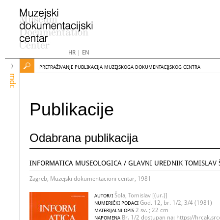
HR
|
EN
PRETRAŽIVANJE PUBLIKACIJA MUZEJSKOGA DOKUMENTACIJSKOG CENTRA
mdc
Publikacije
Odabrana publikacija
INFORMATICA MUSEOLOGICA / GLAVNI UREDNIK TOMISLAV 
Zagreb, Muzejski dokumentacioni centar, 1981
Šola, Tomislav [(ur.)]
AUTOR/I
God. 12, br. 1/2, 3/4 (1981)
NUMERIČKI PODACI
2 sv. ; 22 cm
MATERIJALNI OPIS
Br. 1/2 dostupan na: https://hrcak.src
NAPOMENA