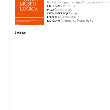
Br. 3/4 dostupan na: https://hrcak.srce.hr/broj
0350-2325
ISBN / ISSN
Tiskana građa
MEDIJ
Časopis
VRSTA PUBLIKACIJE
Knjižnica MDC-a
LOKACIJA
Informatica Museologica
SADRŽAN U
Sadržaj