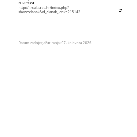
PUNI TEKST
http://hrcak.srce.hr/index.php?
show=clanak&id_clanak_jezik=215142
Datum zadnjeg ažuriranja: 07. kolovoza 2026.