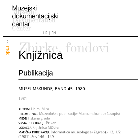
HR
|
EN
Zbirke, fondovi
mdc
Knjižnica
Publikacija
MUSEUMSKUNDE, BAND 45, 1980.
1981
Heim, Mira
AUTOR/I
Muzeološke publikacije; Museumskunde (časopis)
PREDMETNICE
Tiskana građa
MEDIJ
Prikaz
VRSTA PUBLIKACIJE
Knjižnica MDC-a
LOKACIJA
Informatica museologica (Zagreb).- 12, 1/2
MATIČNA PUBLIKACIJA
(1981). Str. 146 - 149