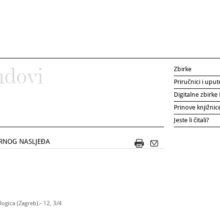
Zbirke
ndovi
Priručnici i uput
Digitalne zbirk
Prinove knjižni
Jeste li čitali?
RNOG NASLJEĐA
ogica (Zagreb).- 12, 3/4