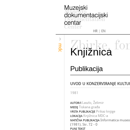
HR
|
EN
Zbirke, fo
mdc
Knjižnica
Publikacija
UVOD U KONZERVIRANJE KULTU
1981
Laszlo, Želimir
AUTOR/I
Tiskana građa
MEDIJ
Prikaz knjige
VRSTA PUBLIKACIJE
Knjižnica MDC-a
LOKACIJA
Informatica museol
MATIČNA PUBLIKACIJA
(1981). Str. 72 - 0
PUNI TEKST