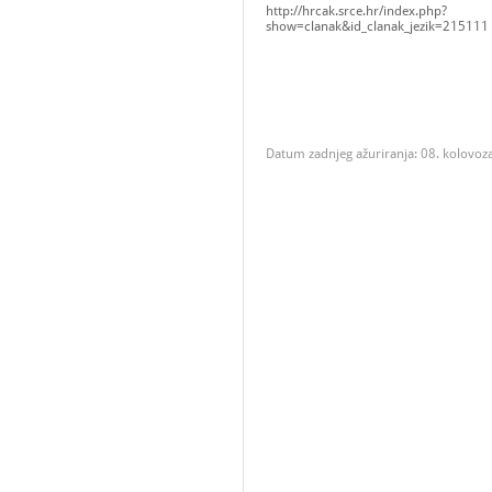
http://hrcak.srce.hr/index.php?
show=clanak&id_clanak_jezik=215111
Datum zadnjeg ažuriranja: 08. kolovoz