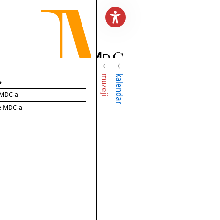
muzeji
kalendar
e
e MDC-a
ce MDC-a