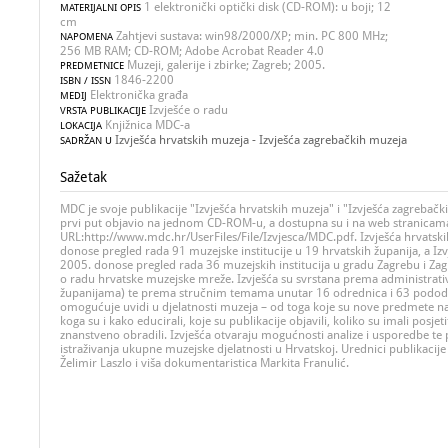
1 elektronički optički disk (CD-ROM): u boji; 12
MATERIJALNI OPIS
cm
Zahtjevi sustava: win98/2000/XP; min. PC 800 MHz;
NAPOMENA
256 MB RAM; CD-ROM; Adobe Acrobat Reader 4.0
Muzeji, galerije i zbirke; Zagreb; 2005.
PREDMETNICE
1846-2200
ISBN / ISSN
Elektronička građa
MEDIJ
Izvješće o radu
VRSTA PUBLIKACIJE
Knjižnica MDC-a
LOKACIJA
Izvješća hrvatskih muzeja - Izvješća zagrebačkih muzeja
SADRŽAN U
Sažetak
MDC je svoje publikacije "Izvješća hrvatskih muzeja" i "Izvješća zagrebač
prvi put objavio na jednom CD-ROM-u, a dostupna su i na web stranica
URL:http://www.mdc.hr/UserFiles/File/Izvjesca/MDC.pdf. Izvješća hrvatsk
donose pregled rada 91 muzejske institucije u 19 hrvatskih županija, a Iz
2005. donose pregled rada 36 muzejskih institucija u gradu Zagrebu i Zagr
o radu hrvatske muzejske mreže. Izvješća su svrstana prema administrati
županijama) te prema stručnim temama unutar 16 odrednica i 63 pododr
omogućuje uvidi u djelatnosti muzeja – od toga koje su nove predmete nab
koga su i kako educirali, koje su publikacije objavili, koliko su imali posjetite
znanstveno obradili. Izvješća otvaraju mogućnosti analize i usporedbe te 
istraživanja ukupne muzejske djelatnosti u Hrvatskoj. Urednici publikacije
Želimir Laszlo i viša dokumentaristica Markita Franulić.