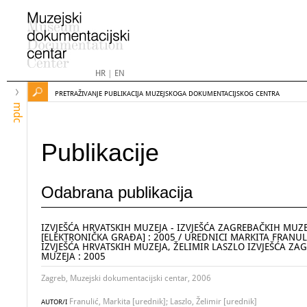
HR
|
EN
PRETRAŽIVANJE PUBLIKACIJA MUZEJSKOGA DOKUMENTACIJSKOG CENTRA
mdc
Publikacije
Odabrana publikacija
IZVJEŠĆA HRVATSKIH MUZEJA - IZVJEŠĆA ZAGREBAČKIH MUZ
[ELEKTRONIČKA GRAĐA] : 2005 / UREDNICI MARKITA FRANUL
IZVJEŠĆA HRVATSKIH MUZEJA, ŽELIMIR LASZLO IZVJEŠĆA ZA
MUZEJA : 2005
Zagreb, Muzejski dokumentacijski centar, 2006
Franulić, Markita [urednik]; Laszlo, Želimir [urednik]
AUTOR/I