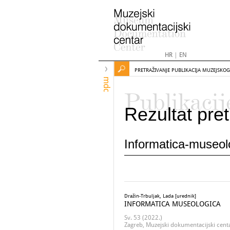
HR
|
EN
PRETRAŽIVANJE PUBLIKACIJA MUZEJSKO
mdc
Publikacij
Rezultat pret
Informatica-museo
Dražin-Trbuljak, Lada [urednik]
INFORMATICA MUSEOLOGICA
Sv. 53 (2022.)
Zagreb, Muzejski dokumentacijski cent