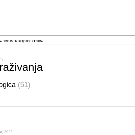
GA DOKUMENTACIJSKOG CENTRA
e
raživanja
logica
(51)
ar, 2023